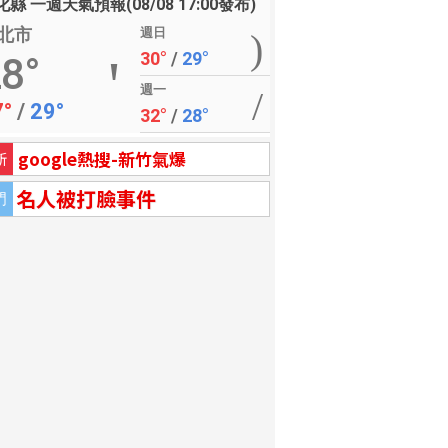
縣 一週天氣預報(08/08 17:00發布)
北市
週日
30°
/
29°
8°
週一
7°
/
29°
32°
/
28°
google熱搜-新竹氣爆
新
名人被打臉事件
門