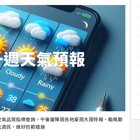
一週天氣預報
空氣品質指標查詢。午後雷陣雨各地豪雨大雨特報、颱風動
氣資訊，做好防範措施