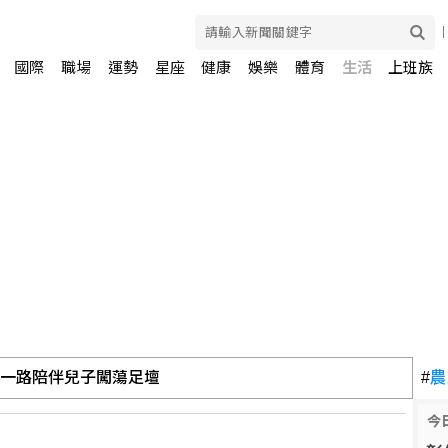
國際
職場
運勢
星座
健康
娛樂
體育
生活
上班族
 一路陪伴兒子闖蕩足壇
#
農
今