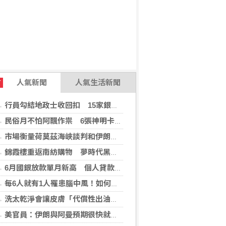
人氣新聞
人氣生活新聞
T
行員勾結地政士收回扣 15家銀行60多人涉案
民俗月不怕阿飄作祟 6張神明卡護佑平安
市場衡量荷莫茲海峽談判和伊朗局勢 油價走高
錦霞樓重返南紡購物 夢時代黑毛屋新開張
6月國銀放款單月新高 個人貸款暴增2575億
每6人就有1人罹患腦中風！如何預防中風？危險因子與治療新進展
洗太乾淨會讓皮膚「代償性出油」？2招擺脫外油內乾的穩膚對策
美官員：伊朗與阿曼預期很快就荷莫茲海峽達成協議