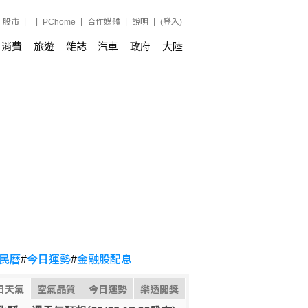
股市
PChome
合作媒體
說明
(登入)
消費
旅遊
雜誌
汽車
政府
大陸
民曆
#
今日運勢
#
金融股配息
日天氣
空氣品質
今日運勢
樂透開獎