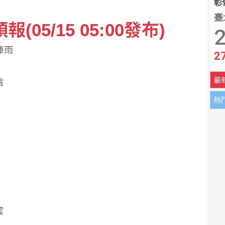
彰化
臺
05/15 05:00發布)
2
暫陣雨
2
最
陰
熱
雲