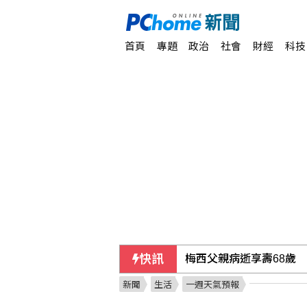
首頁
專題
政治
社會
財經
科技
快訊
梅西父親病逝享壽68歲
新聞
生活
一週天氣預報