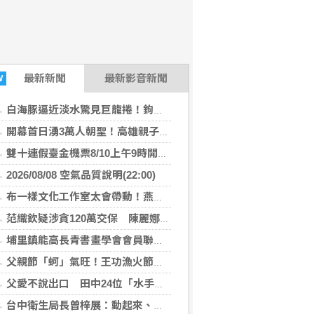
最新
新聞
最新影音新聞
W
白海豚逼近淡水驚見巨龍捲！鉤狀母雲現蹤30分鐘
開幕首日湧3萬人朝聖！高雄親子樂園區嗨翻
雙十連假臺金機票8/10上午9時開放訂位
2026/08/08 空氣品質說明(22:00)
布一樣文化工作室太會帶動！燕巢晚會笑聲不斷 玩到不想回家！
范織欽疑涉貪120萬交保 陳麗娜猛攻菊系：新潮流重返高雄引疑慮
埔里鎮能高長青書畫學會會員聯合展 匯聚各界期盼盛大登場
父親節「蚵」氣旺！王功漁火節湧破萬人
父愛不說出口 田中24位「水手爸爸」用行動守家
台中衛生局長曾梓展：動起來、養成規律運動迎接健康人生