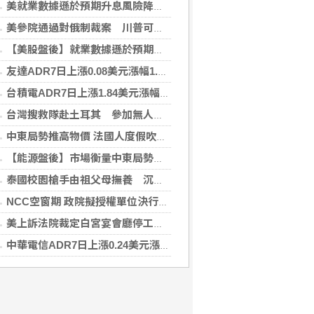
美就業數據遜於預期升息風險降低 美股收紅
美參院通過對俄制裁案 川普可課俄商品最高500%關稅
【美股盤後】就業數據遜於預期升息風險降 收紅
友達ADR7日上漲0.08美元漲幅1.06%折台股24.70元
台積電ADR7日上漲1.84美元漲幅0.44%折台股2712.45元
台灣搜救隊赴土耳其 參加無人機整合激流救援訓練
中東局勢推高物價 法國人度假吹起「平價風」
【能源盤後】市場衡量中東局勢 油價走高
泰國校園槍手由祖父母撫養 沉默少友案發前疑遭霸凌
NCC空窗期 政院擬授權單位決行藍牙器材等業務
美上訴法院裁定白宮宴會廳停工 川普誓言上訴最高院
中華電信ADR7日上漲0.24美元漲幅0.57%折台股137.29元