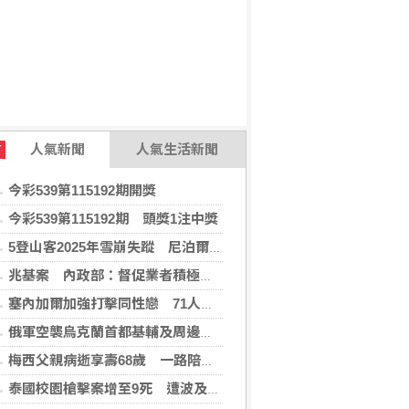
人氣新聞
人氣生活新聞
T
今彩539第115192期開獎
今彩539第115192期 頭獎1注中獎
5登山客2025年雪崩失蹤 尼泊爾救難隊尋獲遺體
兆基案 內政部：督促業者積極履約或轉讓契約
塞內加爾加強打擊同性戀 71人遭控「違反自然行為」
俄軍空襲烏克蘭首都基輔及周邊區域 造成4人喪命
梅西父親病逝享壽68歲 一路陪伴兒子闖蕩足壇
泰國校園槍擊案增至9死 遭波及12歲女童不治