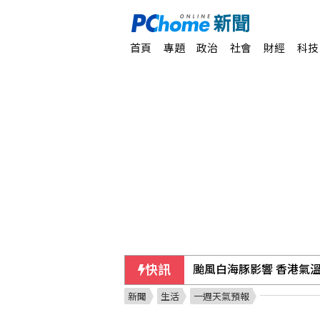
首頁
專題
政治
社會
財經
科技
快訊
颱風白海豚影響 香港氣溫
新聞
生活
一週天氣預報
羅戈8局失1分優質先發