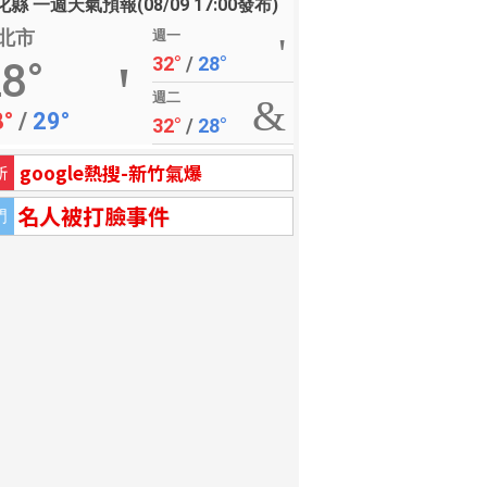
縣 一週天氣預報(08/09 17:00發布)
北市
週一
32°
/
28°
8°
週二
8°
/
29°
32°
/
28°
google熱搜-新竹氣爆
新
名人被打臉事件
門