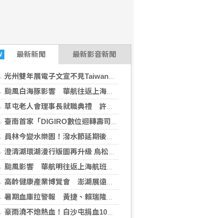
最新
新聞
最新影音新聞
W
光州雙年展電子文宣不見Taiwan 文化部抗議
颱風白海豚影響 華航往返上海航班異動
草屯老人會理事長就職典禮 許淑華頒發當選證書
臺南首家「DIGIRO數位迴轉壽司」進駐新光三越台南新天地
員林今變水樂園！潑水節延期後回歸 親子濕身狂歡
澄清湖環湖漫行版圖再升級 鳥松文前路新步道完工
颱風影響 華航明往返上海航班異動看這
高齡健康產業博覽會 澎湖展遠距醫療與智慧篩檢
暑期血庫拉警報 黃捷、賴瑞隆號召民眾一起來捐血
豪雨澆不熄熱血！白沙屯捐血10週年募306袋