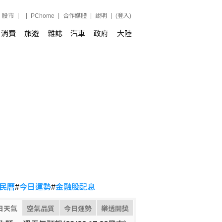
股市
PChome
合作媒體
說明
(登入)
消費
旅遊
雜誌
汽車
政府
大陸
民曆
#
今日運勢
#
金融股配息
日天氣
空氣品質
今日運勢
樂透開獎