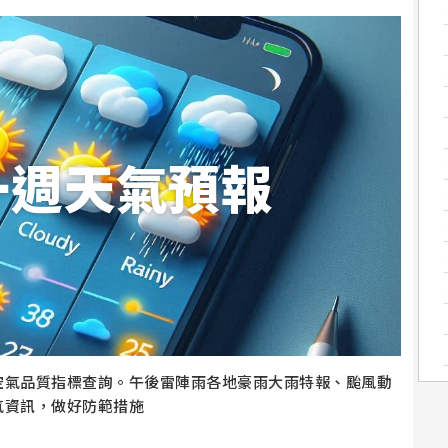
一週天氣預報
空氣品質指標查詢。午後雷陣雨各地豪雨大雨特報、颱風動
氣資訊，做好防範措施