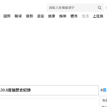
國際
職場
運勢
星座
健康
娛樂
體育
生活
上班族
39.8度破歷史紀錄
#
農
今
 兄弟系列賽橫掃雄鷹