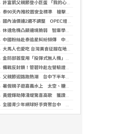
許富凱父親節登小巨蛋 「我的心肝寶貝」思念爸爸
泰90天內推校園安全標準 槍擊案後全國加強心理篩檢
國內油價連2週不調整 OPEC增產國際油價跌
休達危機凸顯邊境脆弱 智庫學者籲建立歐盟統一方案
中國粉絲赴泰追星糾紛頻傳 中國駐泰使館籲文明守法
大馬人也愛吃 台灣美食征服在地味蕾
金防部首度用「投彈式無人機」火力圍剿敵軍
備戰反封鎖！管碧玲赴左營驗證海巡平戰轉換
父親節迎路跑熱潮 台中下半年賽事季開跑邀全民動起來
暑假親子遊嘉義水上 太空、糖果、咖啡到採果一次玩
黃鐙輝助陣淺堤驚喜高歌 獲讚「被演戲耽誤的搖滾男神」
全國青少年網球好手齊聚台中 第24屆筑波木笑盃熱血開打