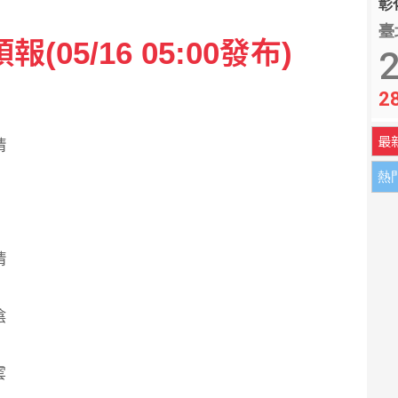
彰化
臺
05/16 05:00發布)
防禦 自衛隊最快明年導入防護軟體
2
2
 康乃爾大學新規禁校內處理野味
最
晴
熱
晴
陰
雲