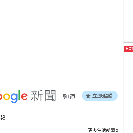
HO
預報
更多生活新聞 »