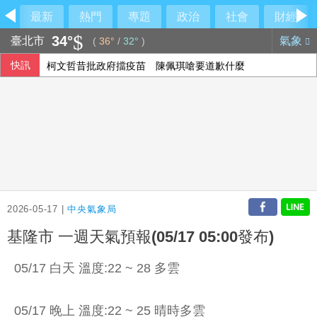
最新
熱門
專題
政治
社會
財經
34°
臺北市
氣象
(
36°
/
32°
)
快訊
柯文哲昔批政府擋疫苗 陳佩琪嗆要道歉什麼
揚秦7月營收創單月歷史新高
台積電7月營收出爐 年增44.7%再創歷史新高
泰國地方官員遭槍殺身亡 前議員落網稱討債未果開槍
2026-05-17 |
中央氣象局
基隆市 一週天氣預報(05/17 05:00發布)
05/17 白天 溫度:22 ~ 28 多雲
05/17 晚上 溫度:22 ~ 25 晴時多雲