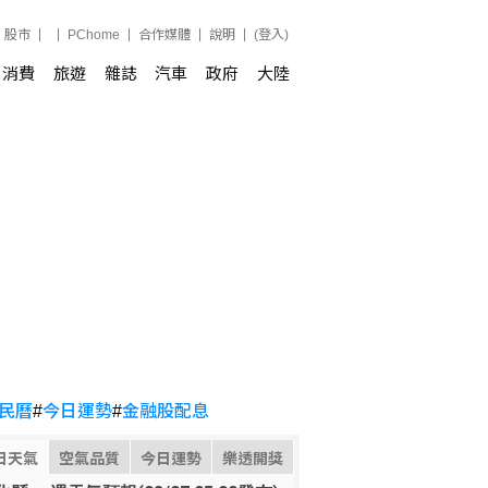
股市
PChome
合作媒體
說明
(登入)
消費
旅遊
雜誌
汽車
政府
大陸
民曆
#
今日運勢
#
金融股配息
日天氣
空氣品質
今日運勢
樂透開獎