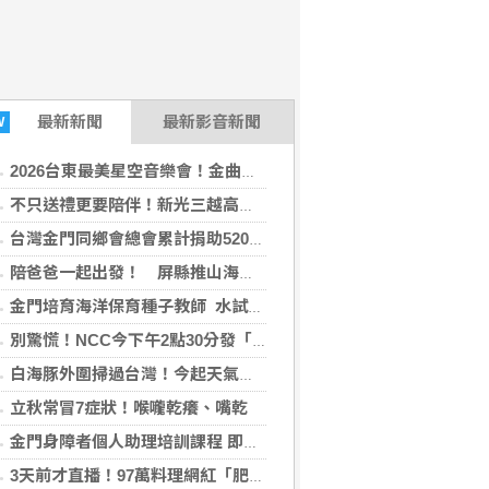
最新
新聞
最新影音新聞
W
2026台東最美星空音樂會！金曲歌王乱彈阿翔、守夜人領銜 8日改至成功海濱公園開唱
不只送禮更要陪伴！新光三越高雄左營店掌握父親節消費新趨勢 家庭體驗成熱門首選
台灣金門同鄉會總會累計捐助520萬獎學金 鼓勵學子就讀金大
陪爸爸一起出發！ 屏縣推山海、藝文與客庄風情七大父親節遊程
金門培育海洋保育種子教師 水試所推動幼兒海洋教育扎根
別驚慌！NCC今下午2點30分發「演習預告」訊息 下週正式登場
白海豚外圍掃過台灣！今起天氣轉趨不穩 週末慎防強降雨
立秋常冒7症狀！喉嚨乾癢、嘴乾
金門身障者個人助理培訓課程 即日開放報名
3天前才直播！97萬料理網紅「肥大叔」過世 粉絲憶不對勁：瘦得不合理