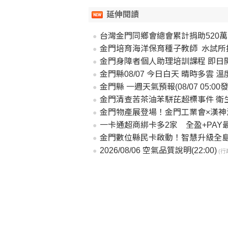
延伸閱讀
台灣金門同鄉會總會累計捐助520
金門培育海洋保育種子教師 水試所
金門身障者個人助理培訓課程 即日
金門縣08/07 今日白天 晴時多雲 溫度: 27
金門縣 一週天氣預報(08/07 05:00發
金門清查苦茶油苯駢芘超標事件 衛
金門物產展登場！金門工業會×漢神
一卡通超商綁卡多2家 全盈+PAY最
金門數位縣民卡啟動！智慧升級全島
2026/08/06 空氣品質說明(22:00)
(行