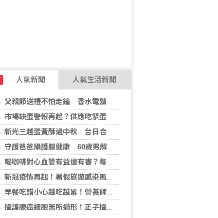
人氣新聞
人氣生活新聞
T
父親節送禮不怕走鐘 香水電鬍刀千年不敗
市場缺蛋警報再起？供應吃緊蛋價蠢蠢欲動
新光三越蛋黃酥過中秋 台日合作開發話題新品
守護爸爸攝護腺健康 60歲男解尿異常 靠PHI檢測及早揪出攝護腺癌
喝咖啡對心血管有益還有害？每日可以喝幾杯咖啡？美心臟協會一次解答
新冠疫情再起！暑假旅遊感染風險增 專家教你這樣做好防護
早餐吃錯小心越吃越累！營養師點名3大NG組合：根本「台式安眠藥」
攝護腺癌細胞無所遁形！正子攝影掃描揪出攝護腺癌，精準定位助早期治療