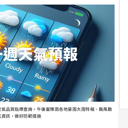
一週天氣預報
空氣品質指標查詢。午後雷陣雨各地豪雨大雨特報、颱風動
氣資訊，做好防範措施