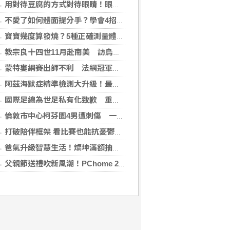
用對待豆腐的方式對待眼睛！眼科醫揭「4件事」絕不可以對眼睛做
不愛了如何體面提分手？學會4招重新看待分手：道歉、挽留都沒必要
寶寶幾度算發燒？5種正確測量體溫的方法：耳溫測量快、額溫快速便利
教宗良十四世11月赴南美 訪烏拉圭、阿根廷和秘魯
蒙特婁網賽出師不利 法網冠軍茲韋列夫輸荷蘭對手
阿茲海默症精準檢測大升級！最新血液生物標記檢測，不再只能靠「猜」
國際足總為世足私有化致歉 重申力挺主席英凡提諾
倫敦市中心柯芬園4男遭刺傷 一女涉持械攻擊被捕
打破陪伴框架 看比賽也能抗憂鬱？日最新研究指出：觀看運動賽事 老年憂鬱症風險降低3成
爸氣升級智慧生活！燦坤滿額抽折疊旗艦機、台灣大 3C 豪禮最低 0 元帶回家
父親節送禮吹新風潮！PChome 24h 購物揭男香 TOP5 與居家健身器材買氣翻倍