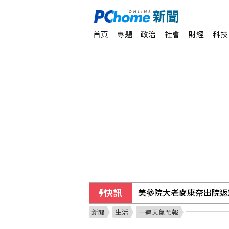
首頁
專題
政治
社會
財經
科技
快訊
美參院大老麥康奈出院返
新聞
生活
一週天氣預報