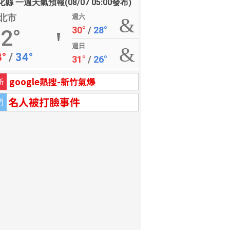
縣 一週天氣預報(08/07 05:00發布)
北市
週六
30°
/
28°
2°
週日
8°
/
34°
31°
/
26°
google熱搜-新竹氣爆
新
名人被打臉事件
門