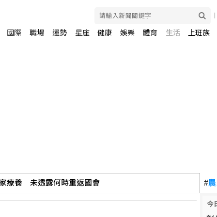
國際
職場
運勢
星座
健康
娛樂
體育
生活
上班族
家療養 未透露何時重返國會
#
農
今