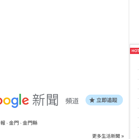
HO
預報
金門
金門縣
、
、
更多生活新聞 »