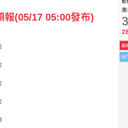
彰化
臺
05/17 05:00發布)
3
2
最
雲
熱
雲
雲
雲
晴