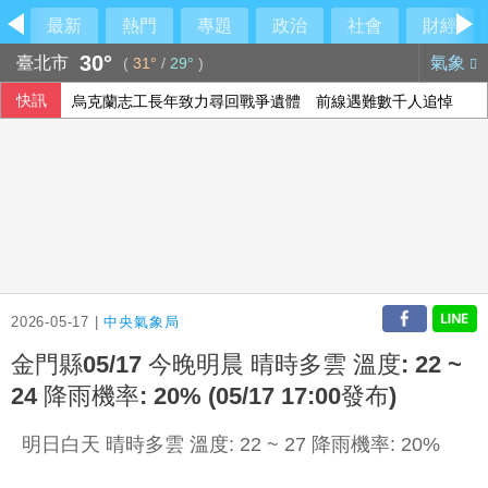
最新
熱門
專題
政治
社會
財經
30°
臺北市
氣象
(
31°
/
29°
)
快訊
烏克蘭志工長年致力尋回戰爭遺體 前線遇難數千人追悼
藍白提前布局2028？黃國昌率白委挺江啟臣 盧秀燕喊：未
印尼野火延燒近1週 當局關閉爪哇島國家公園
慈濟購疫苗遭詐陳沂譏政府「洗記憶」 呱吉反嗆：這個人最
2026-05-17 |
中央氣象局
金門縣05/17 今晚明晨 晴時多雲 溫度: 22 ~
24 降雨機率: 20% (05/17 17:00發布)
明日白天 晴時多雲 溫度: 22 ~ 27 降雨機率: 20%