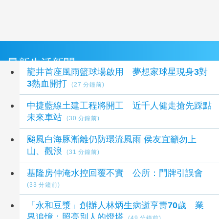
最新生活新聞
龍井首座風雨籃球場啟用 夢想家球星現身3對
3熱血開打
(27 分鐘前)
中捷藍線土建工程將開工 近千人健走搶先踩點
未來車站
(30 分鐘前)
颱風白海豚漸離仍防環流風雨 侯友宜籲勿上
山、觀浪
(31 分鐘前)
基隆房仲淹水控回覆不實 公所：門牌引誤會
(33 分鐘前)
「永和豆漿」創辦人林炳生病逝享壽70歲 業
界追憶：照亮別人的燈塔
(49 分鐘前)