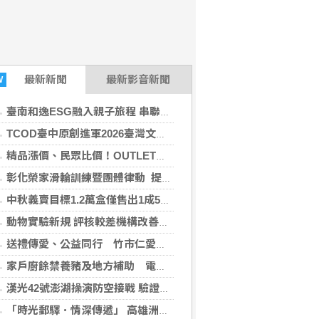
最新
新聞
最新影音新聞
W
臺南和逸ESG融入親子旅程 串聯體驗在地小農採果×走讀文化
TCOD臺中原創進軍2026臺灣文博會 27組品牌打造「質點」主題專區
精品漲價、民眾比價！OUTLET名牌包下殺1.2折起 包車掃貨也划算
彰化榮家滑輪訓練暨團體律動 提升住民肌力促進日常復能
中秋義賣目標1.2萬盒僅售出1成5 竹市仁愛社福基金會盼企業大眾攜手送愛
動物實驗新規 評核較差機構改善前不得核可新案
送禮傳愛、公益同行 竹市仁愛社福中秋義賣邀各界支持籌募服務經費250萬元
家戶廚餘禁養豬及地方補助 電商廚餘機買氣成長
漢光42號澎湖操演防空接戰 驗證常後一體作戰能力
「時光郵驛．情深傳遞」 高雄洲際展開七夕傳情任務