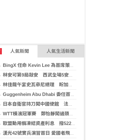
人氣新聞
人氣生活新聞
T
BingX 任命 Kevin Lee 為首席策略長，加速推進多資產、以用戶為核心的發展願景
林安可第9局敲安 西武全場5安遭羅德完封
林佳龍午宴史瓦帝尼總理 盼加強各領域雙邊合作
Guggenheim Abu Dhabi 委任首任館長
日本自衛官持刀闖中國使館 法庭上稱促中國改變外交
WTT橫濱冠軍賽 鄭怡靜闖過頭關晉女單16強
歐盟動用俄凍結資產利息 撥522億元援助烏克蘭
漢光42號實兵演習首日 愛國者飛彈車高雄罕見現蹤