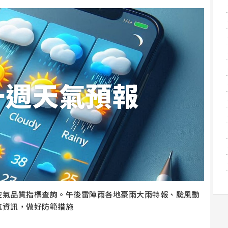
一週天氣預報
空氣品質指標查詢。午後雷陣雨各地豪雨大雨特報、颱風動
氣資訊，做好防範措施