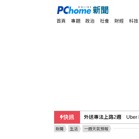
首頁
專題
政治
社會
財經
科技
快訊
外送專法上路2週 Uber
新聞
生活
一週天氣預報
川普駁斥彈藥短缺報導 