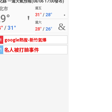
縣 一週天氣預報(08/06 17:00發布)
北市
週五
31°
/
28°
9°
週六
8°
/
31°
28°
/
26°
google熱搜-新竹氣爆
新
名人被打臉事件
門