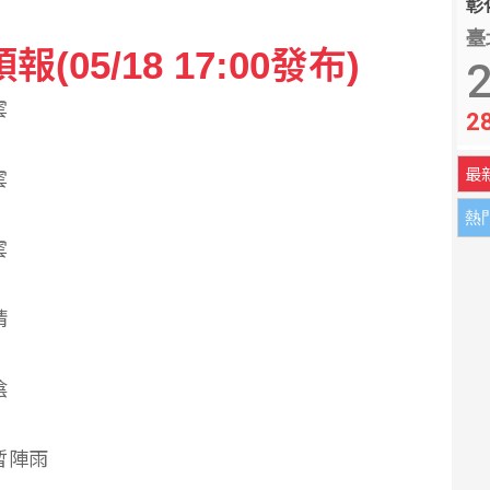
彰化
臺
05/18 17:00發布)
年「楊承勳」名字獲公開 楊父提撥550萬善款設獎學金
2
雲
2
 官邸駁視察「只待3分鐘」
最
雲
熱
雲
晴
陰
短暫陣雨