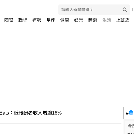
國際
職場
運勢
星座
健康
娛樂
體育
生活
上班族
 Eats：低報酬者收入增逾18%
#
農
今
稱美仍有大量庫存