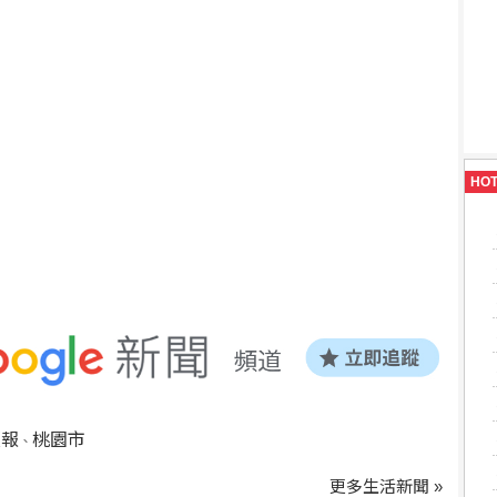
HO
預報
桃園市
、
更多生活新聞 »