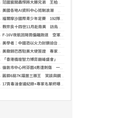
范國宸開轟悍將大勝兄弟 王柏融再見安雄鷹擒猿
美國各地AI資料中心抵制浪潮 川普指控北京煽動
福爾摩沙國際青少年足賽 192隊參賽規模創新高
教宗良十四世11月赴南美 訪烏拉圭、阿根廷和秘魯
F-16V夜航因降雨偏離跑道 空軍：人員安全飛機輕損
美學者：中國恐以火力封鎖迫台屈服 降低國際介入可能
美撤銷巴西駐美大使簽證 專家警告加劇外交僵局
「香港橋壇智力博弈巔峰盛會」
倫敦市中心柯芬園4男遭刺傷 一女涉持械攻擊被捕
蔣銲6局7K躍居三振王 笑談與鋼龍良性競爭
17頁毒油會議紀錄+專家名單終曝光！ 食藥署「作業10小時」才PO網