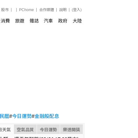
股市
PChome
合作媒體
說明
(登入)
消費
旅遊
雜誌
汽車
政府
大陸
民曆
#
今日運勢
#
金融股配息
日天氣
空氣品質
今日運勢
樂透開獎