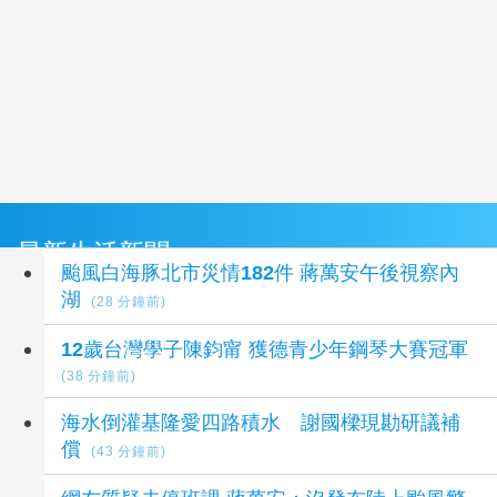
最新生活新聞
颱風白海豚北市災情182件 蔣萬安午後視察內
湖
(28 分鐘前)
12歲台灣學子陳鈞甯 獲德青少年鋼琴大賽冠軍
(38 分鐘前)
海水倒灌基隆愛四路積水 謝國樑現勘研議補
償
(43 分鐘前)