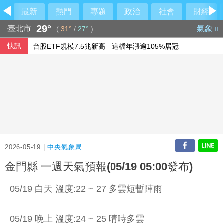
最新
熱門
專題
政治
社會
財經
29°
臺北市
氣象
(
31°
/
27°
)
快訊
台股ETF規模7.5兆新高 這檔年漲逾105%居冠
外籍人士以觀光入境涉任車手 高雄警查獲4人羈押
挺不挺鞭刑？黃國昌：白委下週四對四辯論
退休醫駁擋疫苗 蔣萬安嗆：政府刁難是事實
2026-05-19 |
中央氣象局
金門縣 一週天氣預報(05/19 05:00發布)
05/19 白天 溫度:22 ~ 27 多雲短暫陣雨
05/19 晚上 溫度:24 ~ 25 晴時多雲