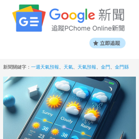
新聞關鍵字：
一週天氣預報
、
天氣
、
天氣預報
、
金門
、
金門縣