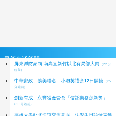
最新生活新聞
屏東縣防豪雨 南高宜新竹以北有局部大雨
(22 分
鐘前)
中華郵政、義美聯名 小泡芙禮盒12日開搶
(25
分鐘前)
創新有成 永豐獲金管會「信託業務創新獎」
(30 分鐘前)
高雄大學赴北海道交流亮眼 法學生日語發表獲