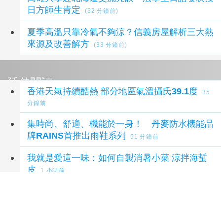
日方師生肯定
(32 分鐘前)
夏季高溫只靠冷氣不夠涼？信義房屋解析三大熱
來源及改善解方
(33 分鐘前)
延伸閱讀
香港天氣持續酷熱 部分地區氣溫攝氏39.1度
35
分鐘前
集時尚、舒適、機能於一身！ 丹麥防水機能品
牌RAINS首推出雨鞋系列
51 分鐘前
我就是愛這一味：如何自製消暑小菜 涼拌海蜇
皮
1 小時前
熊本城震後將重開 13日起恢復開放
1 小時前
科技與實體並進！那瑪夏分隊推廣防颱APP與