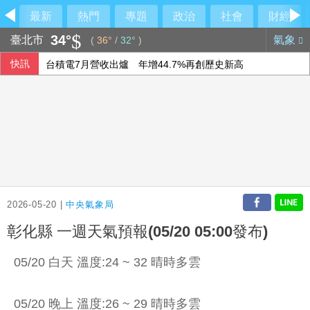
最新
熱門
專題
政治
社會
財經
34°
臺北市
氣象
(
36°
/
32°
)
快訊
台積電7月營收出爐 年增44.7%再創歷史新高
泰國地方官員遭槍殺身亡 前議員落網稱討債未果開槍
香港天氣持續酷熱 部分地區氣溫攝氏39.1度
柯文哲昔批政府擋疫苗 陳佩琪嗆要道歉什麼
2026-05-20 |
中央氣象局
彰化縣 一週天氣預報(05/20 05:00發布)
05/20 白天 溫度:24 ~ 32 晴時多雲
05/20 晚上 溫度:26 ~ 29 晴時多雲