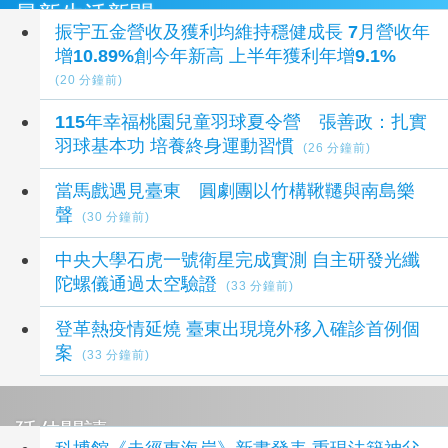
最新生活新聞
振宇五金營收及獲利均維持穩健成長 7月營收年
增10.89%創今年新高 上半年獲利年增9.1%
(20 分鐘前)
115年幸福桃園兒童羽球夏令營 張善政：扎實
羽球基本功 培養終身運動習慣
(26 分鐘前)
當馬戲遇見臺東 圓劇團以竹構鞦韆與南島樂
聲
(30 分鐘前)
中央大學石虎一號衛星完成實測 自主研發光纖
陀螺儀通過太空驗證
(33 分鐘前)
登革熱疫情延燒 臺東出現境外移入確診首例個
案
(33 分鐘前)
延伸閱讀