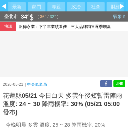
最新
熱門
專題
政治
社會
財經
34°
臺北市
氣象
(
36°
/
32°
)
快訊
汎德永業：下半年業績看佳 三大品牌銷售逐季增溫
機車安全帽隨意掛 中市警防竊主動代保管已逾35頂
爽吃米其林錯過飛機？王育敏全甩鍋給「它」
台灣迎最大繼承潮 保經提醒留意傳承2挑戰
2026-05-21 |
中央氣象局
花蓮縣05/21 今日白天 多雲午後短暫雷陣雨
溫度: 24 ~ 30 降雨機率: 30% (05/21 05:00
發布)
今晚明晨 多雲 溫度: 25 ~ 28 降雨機率: 20%