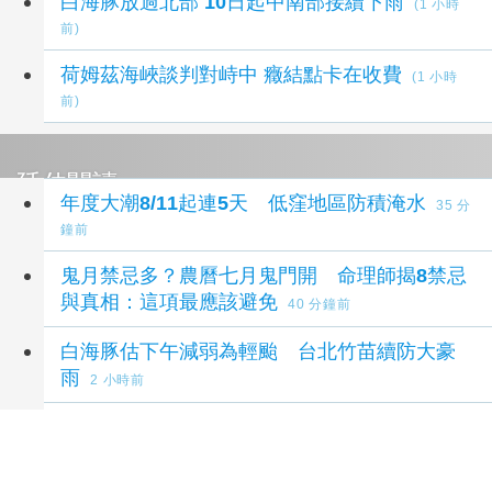
白海豚放過北部 10日起中南部接續下雨
(1 小時
前)
荷姆茲海峽談判對峙中 癥結點卡在收費
(1 小時
前)
延伸閱讀
年度大潮8/11起連5天 低窪地區防積淹水
35 分
鐘前
鬼月禁忌多？農曆七月鬼門開 命理師揭8禁忌
與真相：這項最應該避免
40 分鐘前
白海豚估下午減弱為輕颱 台北竹苗續防大豪
雨
2 小時前
白海豚雨彈襲北台！桃園復興清晨急停班停課
北市曝最強風雨時間
3 小時前