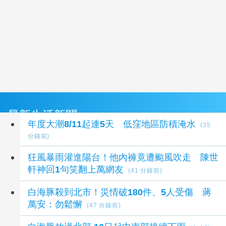
最新生活新聞
年度大潮8/11起連5天 低窪地區防積淹水
(35
分鐘前)
狂風暴雨灌進陽台！他內褲竟遭颱風吹走 陳世
軒神回1句笑翻上萬網友
(41 分鐘前)
白海豚殺到北市！災情破180件、5人受傷 蔣
萬安：勿鬆懈
(47 分鐘前)