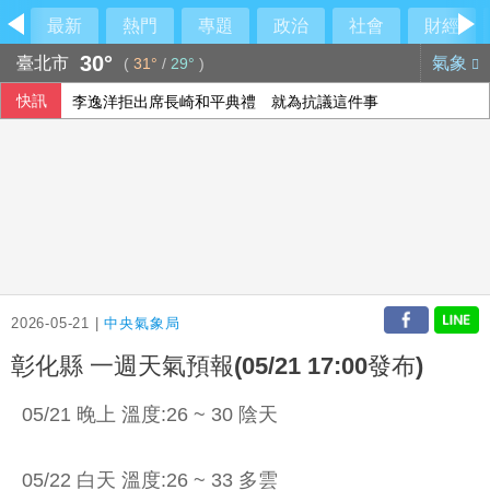
最新
熱門
專題
政治
社會
財經
30°
臺北市
氣象
(
31°
/
29°
)
快訊
李逸洋拒出席長崎和平典禮 就為抗議這件事
台北市未放「颱風整備假」 蔣萬安臉書遭灌爆親回：沒發布
孕育七龍珠、灌籃高手等名作 週刊少年Jump首跌破百萬冊
土耳其外長：埃及可望加入麥加共同防禦協定
2026-05-21 |
中央氣象局
彰化縣 一週天氣預報(05/21 17:00發布)
05/21 晚上 溫度:26 ~ 30 陰天
05/22 白天 溫度:26 ~ 33 多雲