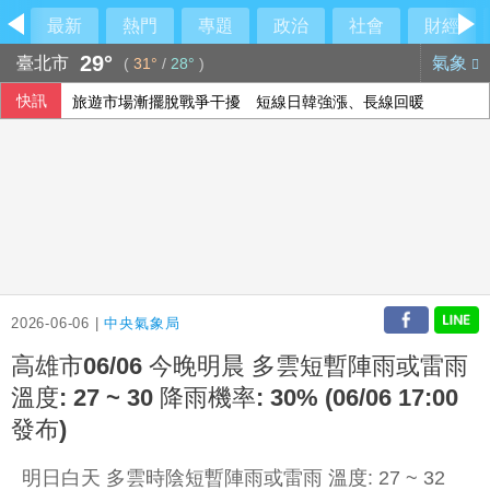
最新
熱門
專題
政治
社會
財經
29°
臺北市
氣象
(
31°
/
28°
)
快訊
旅遊市場漸擺脫戰爭干擾 短線日韓強漲、長線回暖
【國中生割頸案】被害少年「楊承勳」名字獲公開 楊父提撥5
美國擬祭多晶矽關稅15% 台廠評估衝擊有限
外送專法上路2週 Uber Eats：低報酬者收入增逾18%
2026-06-06 |
中央氣象局
高雄市06/06 今晚明晨 多雲短暫陣雨或雷雨
溫度: 27 ~ 30 降雨機率: 30% (06/06 17:00
發布)
明日白天 多雲時陰短暫陣雨或雷雨 溫度: 27 ~ 32