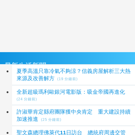
最新生活新聞
夏季高溫只靠冷氣不夠涼？信義房屋解析三大熱
來源及改善解方
(19 分鐘前)
全新超級瑪利歐銀河電影版：吸金帝國再進化
(24 分鐘前)
許淑華肯定縣府團隊獲中央肯定 重大建設持續
加速推進
(25 分鐘前)
聖文森總理佛萊代11日訪台 總統府周邊交管