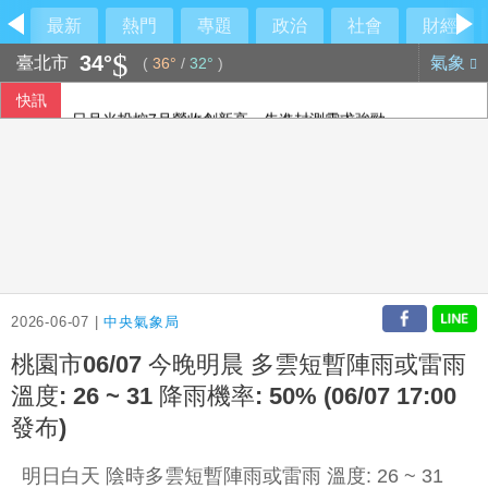
最新
熱門
專題
政治
社會
財經
34°
臺北市
氣象
(
36°
/
32°
)
快訊
日月光投控7月營收創新高 先進封測需求強勁
柯文哲昔批政府擋疫苗 陳佩琪嗆要道歉什麼
泰國地方官員遭槍殺身亡 前議員落網稱討債未果開槍
香港天氣持續酷熱 部分地區氣溫攝氏39.1度
2026-06-07 |
中央氣象局
桃園市06/07 今晚明晨 多雲短暫陣雨或雷雨
溫度: 26 ~ 31 降雨機率: 50% (06/07 17:00
發布)
明日白天 陰時多雲短暫陣雨或雷雨 溫度: 26 ~ 31