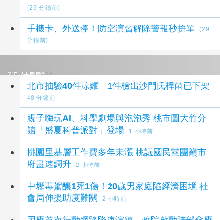
(29 分鐘前)
手機卡、外送停！防空演習解除警報秒拚單
(29
分鐘前)
延伸閱讀
北市抽驗40件涼麵 1件檢出沙門氏桿菌已下架
48 分鐘前
親子嗨玩AI、科學劇場與泡泡秀 桃市圖大竹分
館「盛夏科普派對」登場
1 小時前
桃園里基層工作費多年未漲 桃議國民黨團籲市
府盡速調升
2 小時前
中壢毒駕釀1死1傷！20歲男家庭陷經濟困境 社
會局伸援助度難關
2 小時前
因應首次行動網路降速演練 政院啟動跨部會應