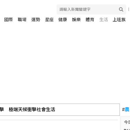
國際
職場
運勢
星座
健康
娛樂
體育
生活
上班族
擊 極端天候衝擊社會生活
#
農
今
面板、記憶體與主動式ETF