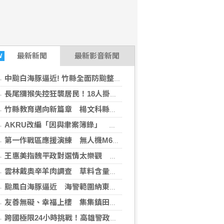
最新
新聞
最新影音新聞
W
中颱白海豚逼近! 竹縣全面防颱整備 楊文科縣長籲鄉親落實防颱準備
長尾獼猴失控狂襲居民！18人掛彩40校停課 官方追查異常原因
竹縣教育邁向新篇章 楊文科縣長視察2新設高中展現高中五大方案成果
AKRU改編「因與聿案簿錄」 漫畫展台日合作成果
第一作戰區應援演練 無人機M60A3戰車驗證協同作戰
王惠美指魏平政對選情太樂觀 未允諾接競總主委
雲林戴奧辛羊肉調查 草料含量略高預警值
颱風白海豚逼近 海警範圍納東北部海面
友善無礙、幸福上樓 集集鎮田寮社區歡慶活動中心電梯啟用
跨國極限24小時挑戰！高雄警政與企業界聯手登頂富士山 揭密「辦案與創業」背後的鋼鐵毅力