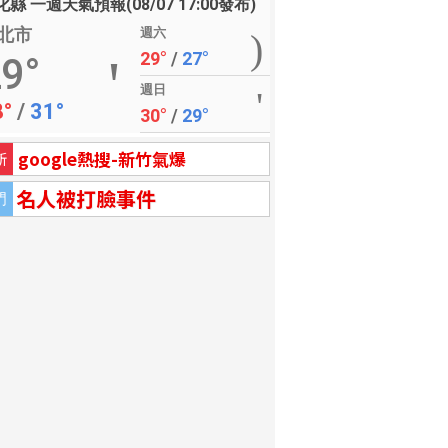
縣 一週天氣預報(08/07 17:00發布)
北市
週六
29°
/
27°
9°
週日
8°
/
31°
30°
/
29°
google熱搜-新竹氣爆
新
名人被打臉事件
門