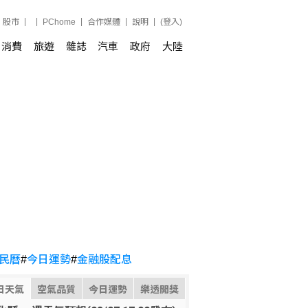
股市
PChome
合作媒體
說明
(登入)
消費
旅遊
雜誌
汽車
政府
大陸
民曆
#
今日運勢
#
金融股配息
日天氣
空氣品質
今日運勢
樂透開獎