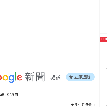
HO
預報
桃園市
、
更多生活新聞 »