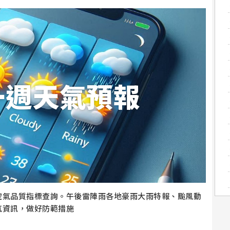
一週天氣預報
空氣品質指標查詢。午後雷陣雨各地豪雨大雨特報、颱風動
氣資訊，做好防範措施