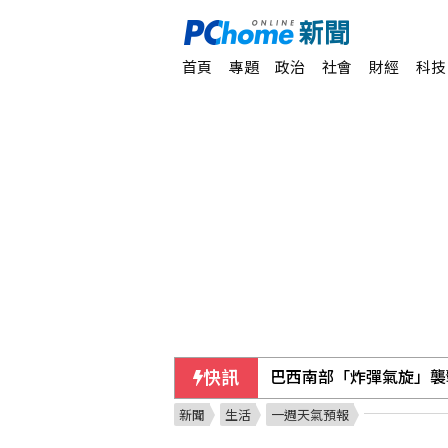
首頁
專題
政治
社會
財經
科技
快訊
巴西南部「炸彈氣旋」襲
新聞
生活
一週天氣預報
外資轉賣407億元 調節