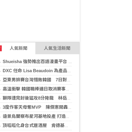
人氣新聞
人氣生活新聞
T
Shueisha 強勢推出百語漫畫平台 MANGA MILLION 大舉進軍全球市場
DXC 任命 Lisa Beaudoin 為產品總監，以加速產品導向型增長
亞東男排賽台灣惜敗韓國 7日對戰日本拚4強
高溫衝擊 韓國職棒連日取消賽事、11日起晚間7時開打
獅隊遭完封後猛攻8分降龍 林岳平：總是要發揮
3度作客天母奪MVP 陳傑憲開轟擊退雙殺心魔
遠景烏蘭察布星河基地投產 打造吉瓦級AI基礎設施新模式
頂呱呱化身台式居酒屋 肯德基聯名EVA攻漫迷