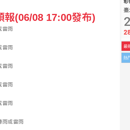
彰化
臺
06/08 17:00發布)
後英雄 盼支持政府政策
2
雨或雷雨
2
2.3萬人 失業率降至4.1%
最
雨或雷雨
熱
雨或雷雨
雨或雷雨
雨或雷雨
短暫陣雨或雷雨