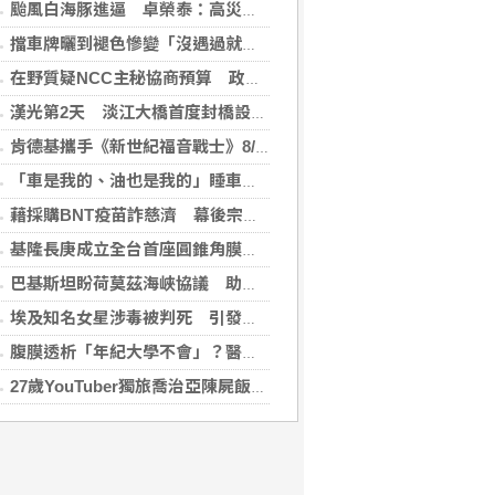
颱風白海豚進逼 卓榮泰：高災害潛勢區加強預防性整備
擋車牌曬到褪色慘變「沒遇過就好了」！崔始源親朝聖崩潰喊：記得常換照片
在野質疑NCC主秘協商預算 政院：委員全出缺所致
漢光第2天 淡江大橋首度封橋設3防線阻敵直衝中樞
肯德基攜手《新世紀福音戰士》8/11霸脆覺醒 首度跨界台灣速食品牌！
「車是我的、油也是我的」睡車竟被收住宿費 官方一句話打臉飯店
藉採購BNT疫苗詐慈濟 幕後宗教團體夫婦接押禁見
基隆長庚成立全台首座圓錐角膜中心 守護國人視力健康
巴基斯坦盼荷莫茲海峽協議 助恢復美伊談判
埃及知名女星涉毒被判死 引發社會震驚
腹膜透析「年紀大學不會」？醫：年齡並非限制 評估還要看3面向
27歲YouTuber獨旅喬治亞陳屍飯店 法醫揭死因「未排除中毒可能」