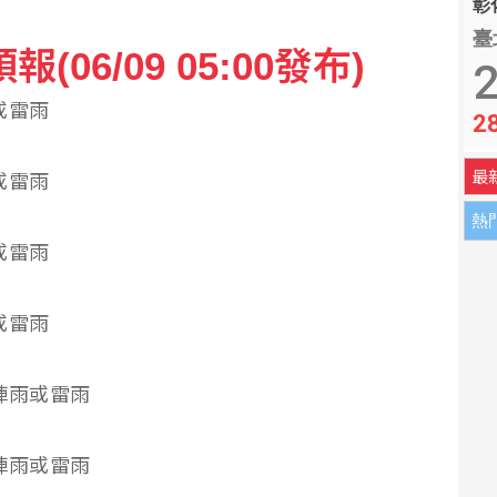
彰化
臺
減 標普與那指雙雙開高
06/09 05:00發布)
2
雨或雷雨
% 所得稅加徵衝擊短期獲利
2
最
雨或雷雨
熱
雨或雷雨
雨或雷雨
短暫陣雨或雷雨
短暫陣雨或雷雨