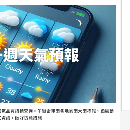
一週天氣預報
空氣品質指標查詢。午後雷陣雨各地豪雨大雨特報、颱風動
氣資訊，做好防範措施