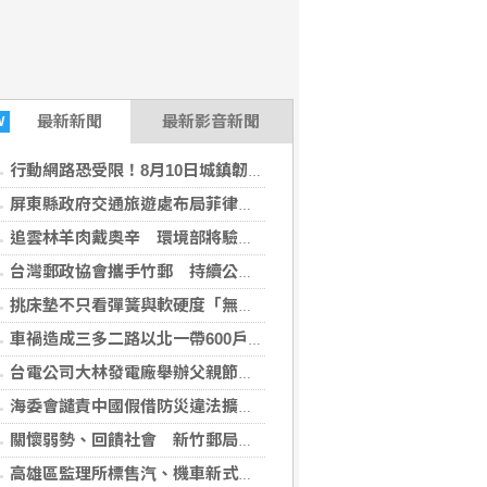
最新
新聞
最新影音新聞
W
行動網路恐受限！8月10日城鎮韌性演習 北港警籲民眾快準備
屏東縣政府交通旅遊處布局菲律賓觀光市場 拜會航空公司與旅遊巨頭共拓國際客源
追雲林羊肉戴奧辛 環境部將驗牧草生長處環境介質
台灣郵政協會攜手竹郵 持續公益關懷暨改善獨居長者居住環境傳遞溫暖愛心
挑床墊不只看彈簧與軟硬度「無毒熱熔膠」製程升級搶攻健康睡眠市場
車禍造成三多二路以北一帶600戶停電 台電高雄區處加派人力進行搶修
台電公司大林發電廠舉辦父親節親子活動活動
海委會譴責中國假借防災違法擴張管轄權 侵害航行自由，破壞國際秩序
關懷弱勢、回饋社會 新竹郵局前進新埔關懷慰問獨居長者並改善居住環境
高雄區監理所標售汽、機車新式號牌