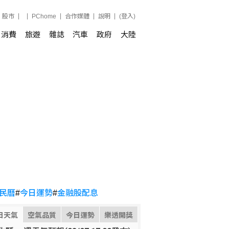
股市
PChome
合作媒體
說明
(登入)
消費
旅遊
雜誌
汽車
政府
大陸
民曆
#
今日運勢
#
金融股配息
日天氣
空氣品質
今日運勢
樂透開獎