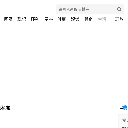
國際
職場
運勢
星座
健康
娛樂
體育
生活
上班族
獎槓龜
#
農
今
交管 海巡署：嚴厲譴責