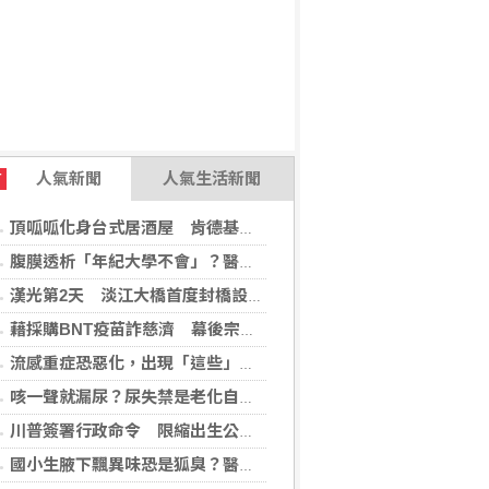
人氣新聞
人氣生活新聞
T
頂呱呱化身台式居酒屋 肯德基聯名EVA攻漫迷
腹膜透析「年紀大學不會」？醫：年齡並非限制 評估還要看3面向
漢光第2天 淡江大橋首度封橋設3防線阻敵直衝中樞
藉採購BNT疫苗詐慈濟 幕後宗教團體夫婦接押禁見
流感重症恐惡化，出現「這些」症狀別再等！醫籲：別因非流感季就掉以輕心
咳一聲就漏尿？尿失禁是老化自然現象？醫揭：不同尿失禁的治療方式
川普簽署行政命令 限縮出生公民權並禁生育旅遊
國小生腋下飄異味恐是狐臭？醫：若伴青春期徵象應評估性早熟