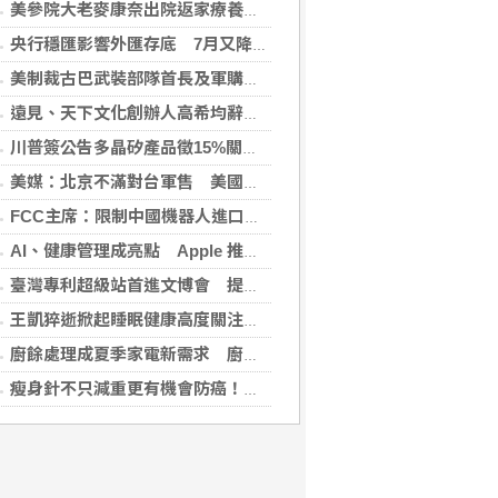
美參院大老麥康奈出院返家療養 未透露何時重返國會
央行穩匯影響外匯存底 7月又降破6000億美元
美制裁古巴武裝部隊首長及軍購網絡 駐中俄武官在列
遠見、天下文化創辦人高希均辭世 留下華人世界珍貴思想遺產
川普簽公告多晶矽產品徵15%關稅 設定最低進口價
美媒：北京不滿對台軍售 美國防官員訪中受阻
FCC主席：限制中國機器人進口 旨在提振美國產能
AI、健康管理成亮點 Apple 推薦多元裝置迎接父親
臺灣專利超級站首進文博會 提供免費智財諮詢助創作者護創意
王凱猝逝掀起睡眠健康高度關注！醫籲：最危險的不是熬夜，而是「這個」錯覺
廚餘處理成夏季家電新需求 廚餘機優惠搭地方補助最高省近萬元
瘦身針不只減重更有機會防癌！無糖尿病肥胖者使用GLP-1藥物 罹癌風險顯著下降