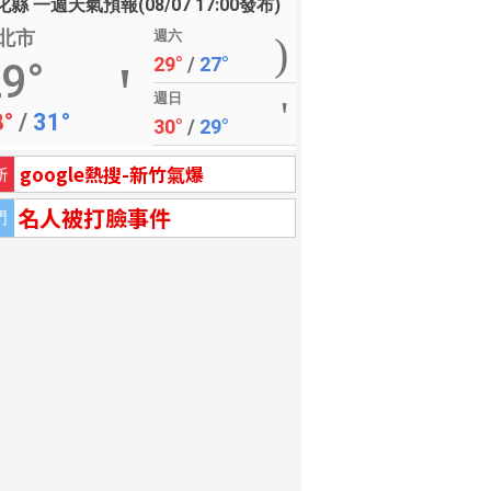
縣 一週天氣預報(08/07 17:00發布)
北市
週六
29°
/
27°
9°
週日
8°
/
31°
30°
/
29°
google熱搜-新竹氣爆
新
名人被打臉事件
門