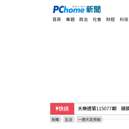
首頁
專題
政治
社會
財經
科技
大樂透第115077期 頭
快訊
新聞
生活
一週天氣預報
中方借颱風稱對台灣海峽