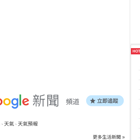
HO
縣
天氣
天氣預報
、
、
更多生活新聞 »