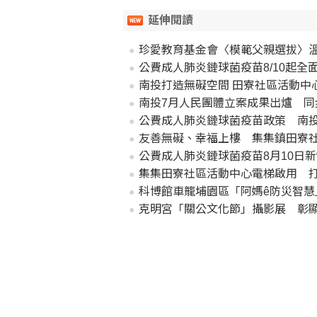
延伸閱讀
珍愛教育基金會〈模範父親選拔〉
公費成人肺炎鏈球菌疫苗8/10起全面
南投打造無礙空間 田寮社區活動中
南投7月人民團體立案成果出爐 同
公費成人肺炎鏈球菌疫苗政策 南投8
友善無礙、幸福上樓 集集鎮田寮
公費成人肺炎鏈球菌疫苗8月10日
集集田寮社區活動中心電梯啟用 
科博館車籠埔園區「阿媽ê防災智慧
克明宮「關公文化節」攝影展 彰顯