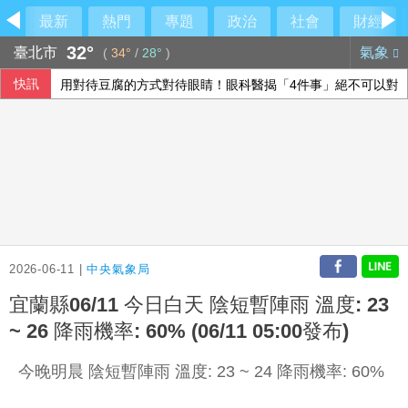
最新
熱門
專題
政治
社會
財經
32°
臺北市
氣象
(
34°
/
28°
)
快訊
用對待豆腐的方式對待眼睛！眼科醫揭「4件事」絕不可以對
侯友宜交棒一尊關公給李四川 背後故事曝光
東發號慘被出征「塗掉簽名」 沈伯洋贊成
喝咖啡對心血管有益還有害？每日可以喝幾杯咖啡？美心臟協
2026-06-11 |
中央氣象局
宜蘭縣06/11 今日白天 陰短暫陣雨 溫度: 23
~ 26 降雨機率: 60% (06/11 05:00發布)
今晚明晨 陰短暫陣雨 溫度: 23 ~ 24 降雨機率: 60%