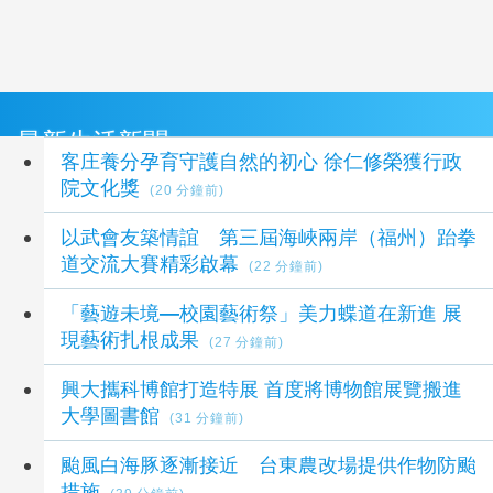
最新生活新聞
客庄養分孕育守護自然的初心 徐仁修榮獲行政
院文化獎
(20 分鐘前)
以武會友築情誼 第三屆海峽兩岸（福州）跆拳
道交流大賽精彩啟幕
(22 分鐘前)
「藝遊未境—校園藝術祭」美力蝶道在新進 展
現藝術扎根成果
(27 分鐘前)
興大攜科博館打造特展 首度將博物館展覽搬進
大學圖書館
(31 分鐘前)
颱風白海豚逐漸接近 台東農改場提供作物防颱
措施