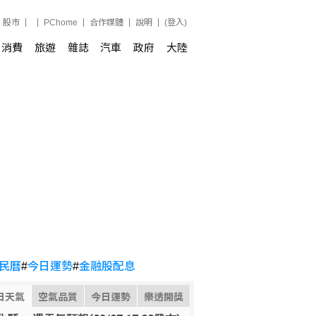
股市
PChome
合作媒體
說明
(登入)
消費
旅遊
雜誌
汽車
政府
大陸
民曆
#
今日運勢
#
金融股配息
日天氣
空氣品質
今日運勢
樂透開獎