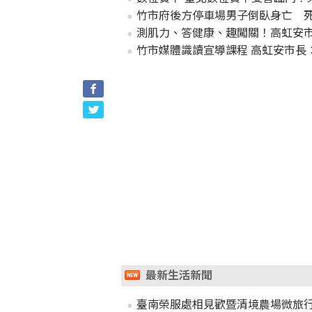
竹市府後方停車場男子倒臥身亡 
測肌力、答健康、趣闖關！高虹安市長
竹市媒體識讀宣導課程 高虹安市長
最新生活新聞
臺南榮服處相見歡暨清境農場微旅行