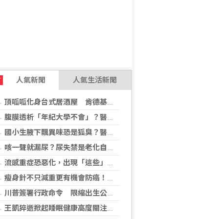
人氣新聞
人氣生活新聞
T
頂呱呱化身台式居酒屋 肯德基聯名EVA攻漫迷
腹膜透析「年紀大學不會」？醫：年齡並非限制 評估還要看3面向
國小生腋下飄異味恐是狐臭？醫：若伴青春期徵象應評估性早熟
咳一聲就漏尿？尿失禁是老化自然現象？醫揭：不同尿失禁的治療方式
流感重症恐惡化，出現「這些」症狀別再等！醫籲：別因非流感季就掉以輕心
瘦身針不只減重更有機會防癌！無糖尿病肥胖者使用GLP-1藥物 罹癌風險顯著下降
川普簽署行政命令 限縮出生公民權並禁生育旅遊
6-08-07 17:24:51)
王凱猝逝掀起睡眠健康高度關注！醫籲：最危險的不是熬夜，而是「這個」錯覺
(台北市政府2026-08-07 17:01:00)