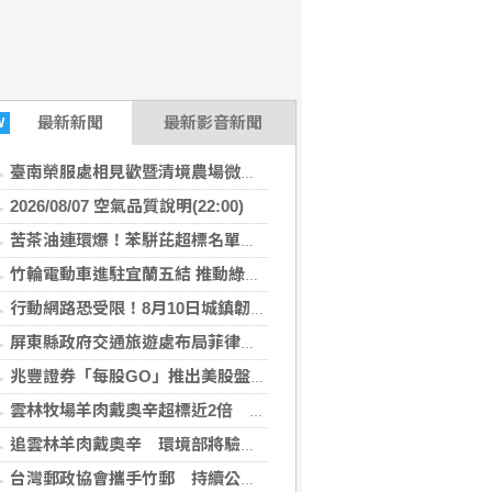
最新
新聞
最新影音新聞
W
臺南榮服處相見歡暨清境農場微旅行 幸福小榮眷圓滿築夢
2026/08/07 空氣品質說明(22:00)
苦茶油連環爆！苯駢芘超標名單再增2款 官方急令全面下架
竹輪電動車進駐宜蘭五結 推動綠能永續及高齡關懷
行動網路恐受限！8月10日城鎮韌性演習 北港警籲民眾快準備
屏東縣政府交通旅遊處布局菲律賓觀光市場 拜會航空公司與旅遊巨頭共拓國際客源
兆豐證券「每股GO」推出美股盤前交易 下午4點搶先布局
雲林牧場羊肉戴奧辛超標近2倍 問題羊全數撲殺、環境部追查牧草來源
追雲林羊肉戴奧辛 環境部將驗牧草生長處環境介質
台灣郵政協會攜手竹郵 持續公益關懷暨改善獨居長者居住環境傳遞溫暖愛心