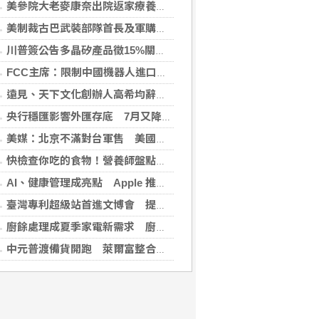
美參院大老麥康奈出院返家療養 未透露何時重返國會
美制裁古巴武裝部隊首長及軍購網絡 駐中俄武官在列
(匯流新聞網2026-08-07 16:09:29)
川普簽公告多晶矽產品徵15%關稅 設定最低進口價
FCC主席：限制中國機器人進口 旨在提振美國產能
遠見、天下文化創辦人高希均辭世 留下華人世界珍貴思想遺產
央行穩匯影響外匯存底 7月又降破6000億美元
美媒：北京不滿對台軍售 美國防官員訪中受阻
快檢查你吃的食物！營養師盤點「5大反式脂肪來源」跟你想的不同
AI、健康管理成亮點 Apple 推薦多元裝置迎接父親
臺灣專利超級站首進文博會 提供免費智財諮詢助創作者護創意
廚餘處理成夏季家電新需求 廚餘機優惠搭地方補助最高省近萬元
中元普渡備貨開跑 萊爾富整合祭拜供品與民生補貨需求