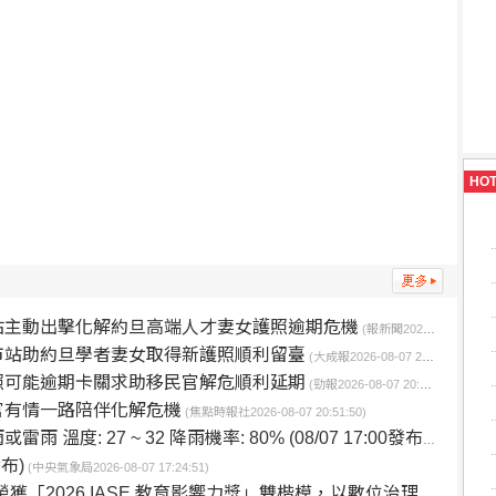
HO
站主動出擊化解約旦高端人才妻女護照逾期危機
(報新聞2026-08-07 21:05:34)
市站助約旦學者妻女取得新護照順利留臺
(大成報2026-08-07 21:02:11)
照可能逾期卡關求助移民官解危順利延期
(勁報2026-08-07 20:57:05)
官有情一路陪伴化解危機
(焦點時報社2026-08-07 20:51:50)
溫度: 27 ~ 32 降雨機率: 80% (08/07 17:00發布)
(中央氣象局202
布)
(中央氣象局2026-08-07 17:24:51)
 IASE 教育影響力獎」雙楷模，以數位治理與無圍牆校園引領教育新典範