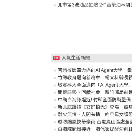
北市第3波油品抽驗 2件苦茶油苯
人氣生活新聞
智慧校園革命邁向AI Agent大
竹縣教育邁向新篇章 楊文科縣長視
敏實科大全面邁向「AI Agent 
關懷弱勢、回饋社會 新竹郵局前
中颱白海豚逼近! 竹縣全面防颱整
新北庇護禮《安好植光》登場 療
戰火無情、人間有情 約旦母女護
嚴防颱風挾帶豪雨 台電鳳山區處全
白海豚颱風接近 海保署提醒勿前往