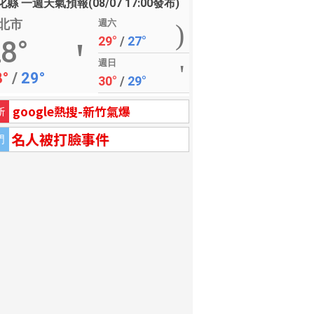
縣 一週天氣預報(08/07 17:00發布)
北市
週六
29°
/
27°
8°
週日
8°
/
29°
30°
/
29°
google熱搜-新竹氣爆
新
名人被打臉事件
門