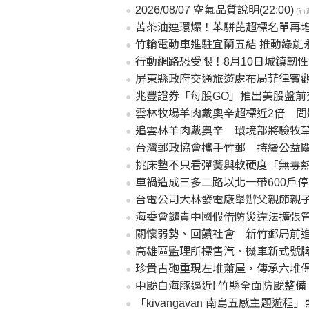
2026/08/07 空氣品質說明(22:00)
(行
苦茶油連環爆！苯駢芘超標名單再增
竹輪電動車進駐宜蘭五結 推動綠能
行動網路恐受限！8月10日城鎮韌
屏東縣政府交通旅遊處布局菲律賓觀
兆豐證券「每股GO」推出美股盤前
雲林牧場羊肉戴奧辛超標近2倍 問
追雲林羊肉戴奧辛 環境部將驗牧
台灣郵政協會攜手竹郵 持續公益
挑床墊不只看彈簧與軟硬度「無毒
車禍造成三多二路以北一帶600戶
台電公司大林發電廠舉辦父親節親
海委會譴責中國假借防災違法擴張管
關懷弱勢、回饋社會 新竹郵局前
高雄區監理所標售汽、機車新式號
珍貴古砲重現左堆蕭屋，傳承六堆保
中颱白海豚逼近! 竹縣全面防颱整
「kivangavan 南島五感主題