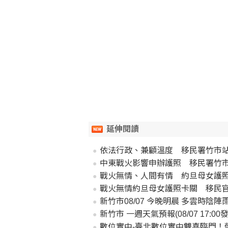
延伸閱讀
依法行政、兼顧溫度 移民署竹市
中東戰火影響申辦護照 移民署竹
戰火無情、人間有情 約旦母女護
戰火無情約旦母女護照卡關 移民
新竹市08/07 今晚明晨 多雲時陰陣雨或雷雨 
新竹市 一週天氣預報(08/07 17:00發
數位實中-臺北數位實中雙喜臨門！榮獲「2026