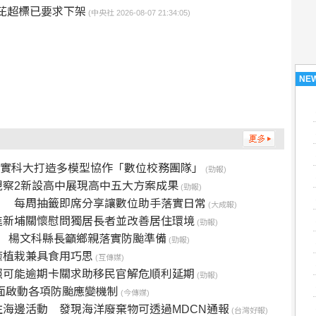
駢芘超標已要求下架
(中央社 2026-08-07 21:34:05)
NE
學 敏實科大打造多模型協作「數位校務團隊」
(勁報)
察2新設高中展現高中五大方案成果
(勁報)
大學」 每周抽籤即席分享讓數位助手落實日常
(大成報)
進新埔關懷慰問獨居長者並改善居住環境
(勁報)
備 楊文科縣長籲鄉親落實防颱準備
(勁報)
癒植栽兼具食用巧思
(互傳媒)
照可能逾期卡關求助移民官解危順利延期
(勁報)
面啟動各項防颱應變機制
(今傳媒)
海邊活動 發現海洋廢棄物可透過MDCN通報
(台灣好報)