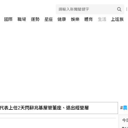
國際
職場
運勢
星座
健康
娛樂
體育
生活
上班族
代表上任2天閃辭兆基屋管董座、退出經營層
#
農
今
蘭德與辛蒂亞已辦派對慶祝結婚