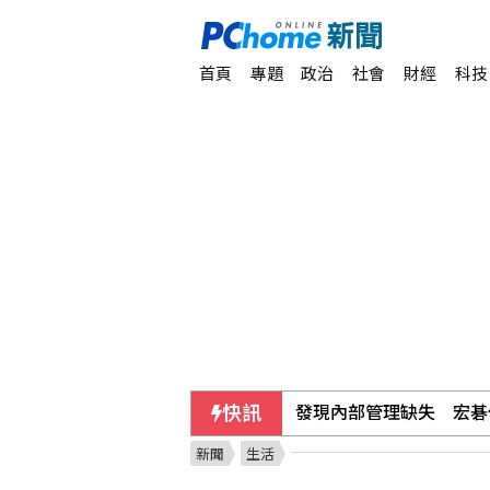
首頁
專題
政治
社會
財經
科技
快訊
發現內部管理缺失 宏碁
新聞
生活
時人：「蜘蛛人」湯姆霍