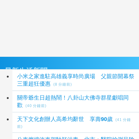
最新生活新聞
小米之家進駐高雄義享時尚廣場 父親節開幕祭
三重超狂優惠
(8 分鐘前)
關帝爺生日超熱鬧！八卦山大佛寺群星獻唱同
歡
(40 分鐘前)
天下文化創辦人高希均辭世 享壽90歲
(41 分鐘
前)