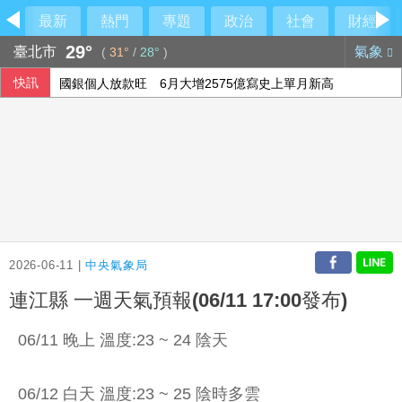
最新
熱門
專題
政治
社會
財經
29°
臺北市
氣象
(
31°
/
28°
)
快訊
國銀個人放款旺 6月大增2575億寫史上單月新高
在野質疑NCC主秘協商預算 政院：委員全出缺所致
軟銀首季淨利優於預期 投資英特爾獲豐厚回報
設局詐騙慈濟10.6億 前彰化律師公會理事長陳昱瑄續押禁見
2026-06-11 |
中央氣象局
連江縣 一週天氣預報(06/11 17:00發布)
06/11 晚上 溫度:23 ~ 24 陰天
06/12 白天 溫度:23 ~ 25 陰時多雲