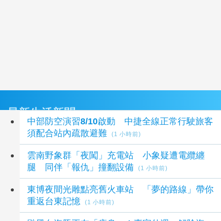
最新生活新聞
中部防空演習8/10啟動 中捷全線正常行駛旅客
須配合站內疏散避難
(1 小時前)
雲南野象群「夜闖」充電站 小象疑遭電纜纏
腿 同伴「報仇」撞翻設備
(1 小時前)
東博夜間光雕點亮舊火車站 「夢的路線」帶你
重返台東記憶
(1 小時前)