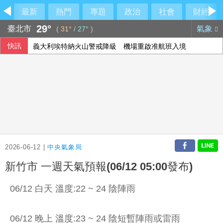
最新
熱門
專題
政治
社會
財經
29°
臺北市
氣象
(
31°
/
27°
)
快訊
義大利埃特納火山警戒降級 機場重啟准航班入境
搶攻兆元清真經濟 越南企業多元布局全球穆斯林市場
2026-06-12 |
中央氣象局
新竹市 一週天氣預報(06/12 05:00發布)
06/12 白天 溫度:22 ~ 24 陰陣雨
06/12 晚上 溫度:23 ~ 24 陰短暫陣雨或雷雨