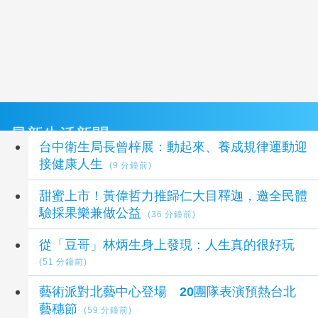
最新生活新聞
台中衛生局長曾梓展：動起來、養成規律運動迎
接健康人生
(9 分鐘前)
甜蜜上市！黃偉哲力推歸仁大目釋迦，邀全民體
驗採果樂兼做公益
(36 分鐘前)
從「豆哥」林炳生身上發現：人生真的很好玩
(51 分鐘前)
藝術派對北藝中心登場 20團隊表演預熱台北
藝穗節
(59 分鐘前)