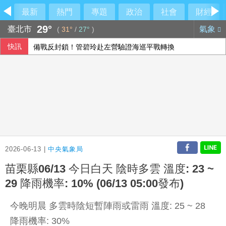
最新
熱門
專題
政治
社會
財經
29°
臺北市
氣象
(
31°
/
27°
)
快訊
備戰反封鎖！管碧玲赴左營驗證海巡平戰轉換
今彩539第115192期 頭獎1注中獎
俄軍空襲烏克蘭首都基輔及周邊區域 造成4人喪命
2026-06-13 |
中央氣象局
苗栗縣06/13 今日白天 陰時多雲 溫度: 23 ~
29 降雨機率: 10% (06/13 05:00發布)
今晚明晨 多雲時陰短暫陣雨或雷雨 溫度: 25 ~ 28
降雨機率: 30%