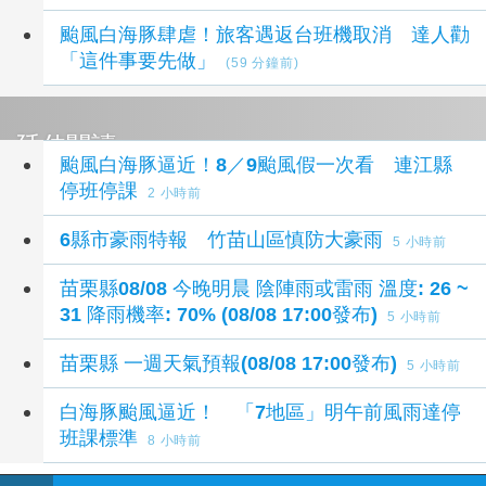
颱風白海豚肆虐！旅客遇返台班機取消 達人勸
「這件事要先做」
(59 分鐘前)
延伸閱讀
颱風白海豚逼近！8／9颱風假一次看 連江縣
停班停課
2 小時前
6縣市豪雨特報 竹苗山區慎防大豪雨
5 小時前
苗栗縣08/08 今晚明晨 陰陣雨或雷雨 溫度: 26 ~
31 降雨機率: 70% (08/08 17:00發布)
5 小時前
苗栗縣 一週天氣預報(08/08 17:00發布)
5 小時前
白海豚颱風逼近！ 「7地區」明午前風雨達停
班課標準
8 小時前