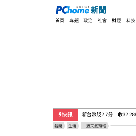
首頁
專題
政治
社會
財經
科技
快訊
新台幣貶2.7分 收32.28
新聞
生活
一週天氣預報
採購疫苗遭詐 慈濟委任