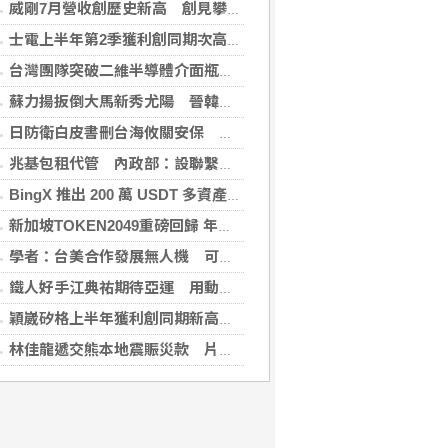
威剛7月營收創歷史新高 創見攀同期高點
士電上半年第2季獲利創同期次高 看好AIDC拉貨需求
台灣團隊突破二維半導體介面瓶頸 成果登國際頂尖期刊
蘇力揚扳倒大馬新秀尤陽 晉韓國羽球大師賽8強
日防衛白皮書刪台海攸關安保 學者：未淡化中國威脅論述
兆基包租代管 內政部：設聯繫諮詢窗口統一受理
BingX 推出 200 萬 USDT 多資產交易活動，聚焦當前最受關注的市場趨勢
新加坡TOKEN2049重磅回歸 年度行業頂級盛會再度啟幕
學者：台美合作發展無人機 可降對中依賴強化嚇阻
鐵人好手江典祐期待亞運 用動漫名言激勵自己
穎崴矽格上半年獲利創同期新高 AI先進製程需求帶動
林佳龍遞交熊本地震賑災款 片山和之：患難見真情