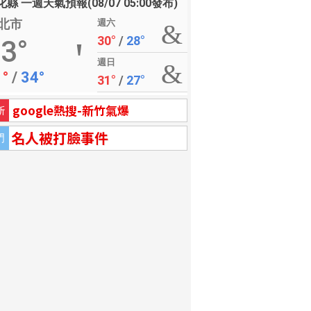
縣 一週天氣預報(08/07 05:00發布)
北市
週六
30°
/
28°
3°
週日
1°
/
34°
31°
/
27°
google熱搜-新竹氣爆
新
名人被打臉事件
門