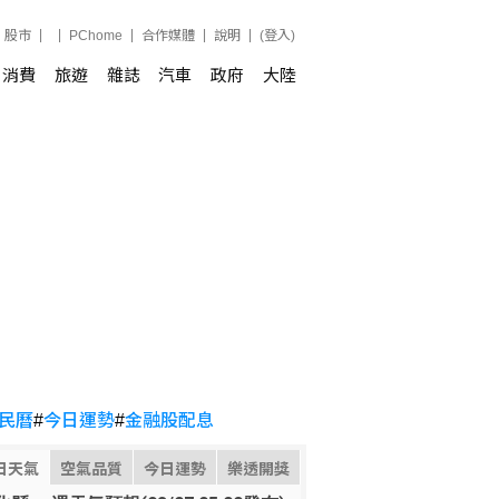
股市
PChome
合作媒體
說明
(登入)
消費
旅遊
雜誌
汽車
政府
大陸
民曆
#
今日運勢
#
金融股配息
日天氣
空氣品質
今日運勢
樂透開獎