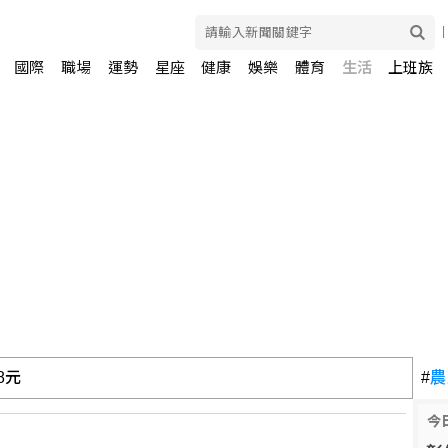
國際
職場
運勢
星座
健康
娛樂
體育
生活
上班族
8元
#
農
今
律師：不排除民事訴訟求償