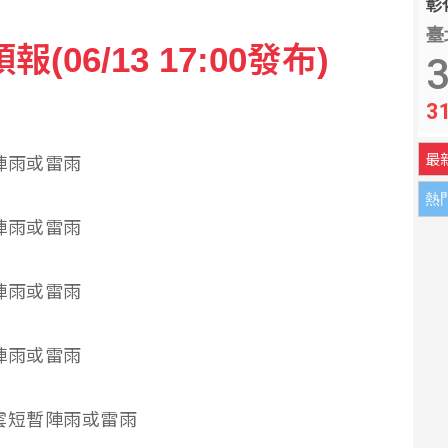
彰化
臺
06/13 17:00發布)
中選會：恐傷害民主不宜倉促
3
3
 數產署揭假賣貨便手法
最
短暫陣雨或雷雨
熱
短暫陣雨或雷雨
短暫陣雨或雷雨
短暫陣雨或雷雨
陰時多雲短暫陣雨或雷雨