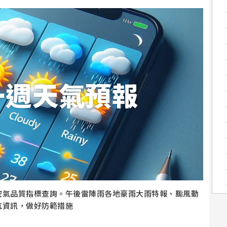
一週天氣預報
空氣品質指標查詢。午後雷陣雨各地豪雨大雨特報、颱風動
氣資訊，做好防範措施