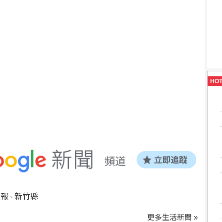
HO
預報
新竹縣
、
更多生活新聞 »