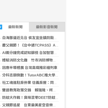
最新
新聞
最新影音新聞
W
白海豚逼近北台 侯友宜坐鎮防颱整備 全面盤點防災能量
慶父親節！《台中通TCPASS》APP攜手在地名店享優惠
AI兩分鐘完成認知篩檢 台加智慧醫療合作邁新里程
體驗消防文化趣 竹市消防博物館1樓開館邀市民走進市定古蹟
因應半導體展 台灣高鐵推彩繪列車
分科志願倒數！TutorABC推大學生英文先修專案75折起再送16堂1對1
社工魂進駐房仲業 信義房屋：同理心比業績更能贏得信任
雙語教育政策交鋒 賴瑞隆、柯志恩互批曲解主張
防蚊大作戰！臭味滾零DEET防蚊噴霧長效8小時 貓狗安心用
父親節追星 台東最美星空音樂會成功場8/8晚登場