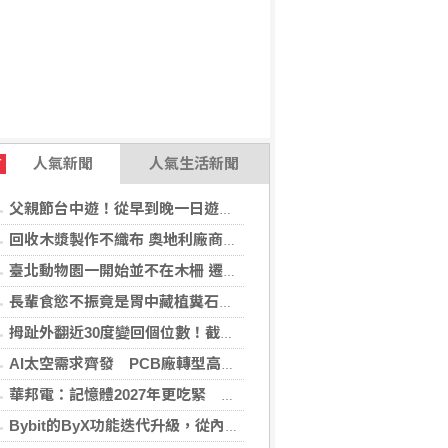
人氣新聞
人氣生活新聞
T
父親節台中遊！從早到晚一日遊行程推薦，美食、美景一次滿足！
回收木漿製作不織布 奧地利廠商得獎
臺北動物園一開始並不在木柵 遷園40周年之際，舉辧「與象同在、迎象未來」特展！
長輩食慾不振竟是胃中藏植糞石？醫用「可樂」化解危機
拇趾外翻近30度變回個位數！截骨矯正助重返登山活動
AI太空需求齊發 PCB廠轉型高階產品迎收成
華邦電：記憶體2027年更吃緊 啟動高雄廠模組B擴建計畫
Bybit的ByX功能迭代升級，從內容平台全面進化為社交交易樞紐，新增多項特色功能