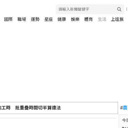
國際
職場
運勢
星座
健康
娛樂
體育
生活
上班族
 Eats：低報酬者收入增逾18%
#
農
今
彩虹 巡演閃耀北領地