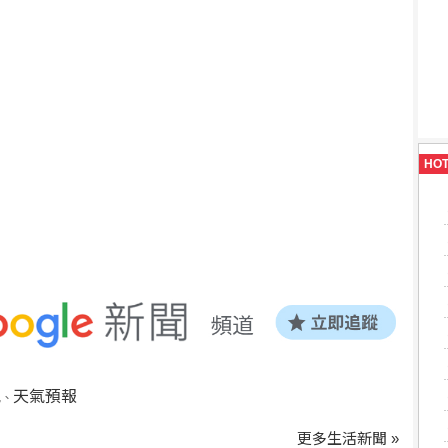
HO
氣
天氣預報
、
更多生活新聞 »