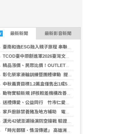
最新
新聞
最新影音新聞
W
臺南和逸ESG融入親子旅程 串聯體驗在地小農採果×走讀文化
TCOD臺中原創進軍2026臺灣文博會 27組品牌打造「質點」主題專區
精品漲價、民眾比價！OUTLET名牌包下殺1.2折起 包車掃貨也划算
彰化榮家滑輪訓練暨團體律動 提升住民肌力促進日常復能
中秋義賣目標1.2萬盒僅售出1成5 竹市仁愛社福基金會盼企業大眾攜手送愛
動物實驗新規 評核較差機構改善前不得核可新案
送禮傳愛、公益同行 竹市仁愛社福中秋義賣邀各界支持籌募服務經費250萬元
家戶廚餘禁養豬及地方補助 電商廚餘機買氣成長
漢光42號澎湖操演防空接戰 驗證常後一體作戰能力
「時光郵驛．情深傳遞」 高雄洲際展開七夕傳情任務