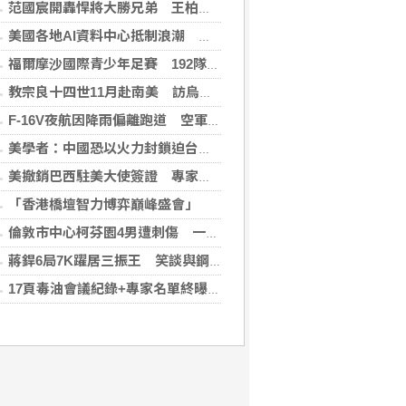
范國宸開轟悍將大勝兄弟 王柏融再見安雄鷹擒猿
美國各地AI資料中心抵制浪潮 川普指控北京煽動
福爾摩沙國際青少年足賽 192隊參賽規模創新高
教宗良十四世11月赴南美 訪烏拉圭、阿根廷和秘魯
F-16V夜航因降雨偏離跑道 空軍：人員安全飛機輕損
美學者：中國恐以火力封鎖迫台屈服 降低國際介入可能
美撤銷巴西駐美大使簽證 專家警告加劇外交僵局
「香港橋壇智力博弈巔峰盛會」
倫敦市中心柯芬園4男遭刺傷 一女涉持械攻擊被捕
蔣銲6局7K躍居三振王 笑談與鋼龍良性競爭
17頁毒油會議紀錄+專家名單終曝光！ 食藥署「作業10小時」才PO網