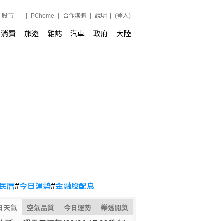
股市
PChome
合作媒體
說明
(登入)
消費
旅遊
雜誌
汽車
政府
大陸
民曆
#
今日運勢
#
金融股配息
日天氣
空氣品質
今日運勢
樂透開獎