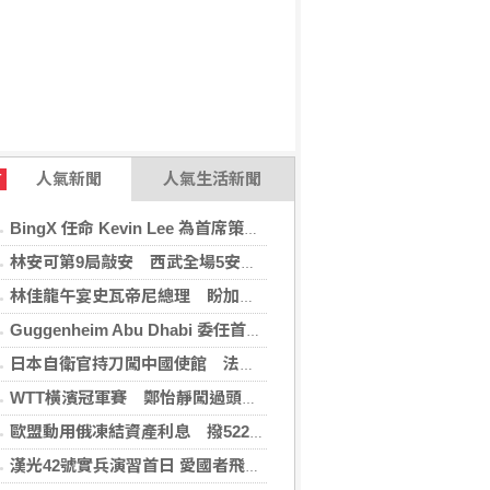
人氣新聞
人氣生活新聞
T
BingX 任命 Kevin Lee 為首席策略長，加速推進多資產、以用戶為核心的發展願景
林安可第9局敲安 西武全場5安遭羅德完封
林佳龍午宴史瓦帝尼總理 盼加強各領域雙邊合作
Guggenheim Abu Dhabi 委任首任館長
日本自衛官持刀闖中國使館 法庭上稱促中國改變外交
WTT橫濱冠軍賽 鄭怡靜闖過頭關晉女單16強
歐盟動用俄凍結資產利息 撥522億元援助烏克蘭
漢光42號實兵演習首日 愛國者飛彈車高雄罕見現蹤