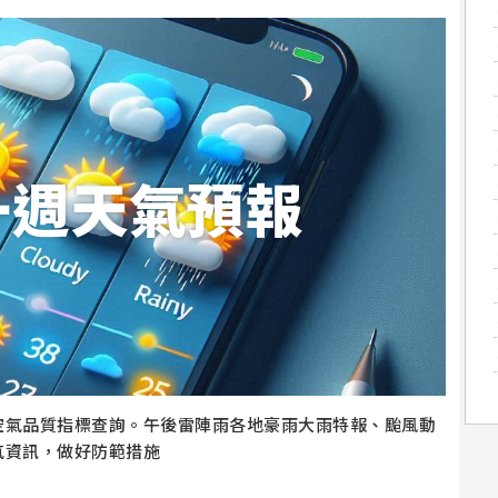
一週天氣預報
空氣品質指標查詢。午後雷陣雨各地豪雨大雨特報、颱風動
氣資訊，做好防範措施