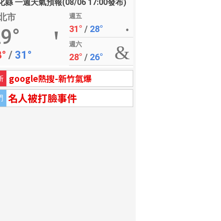
縣 一週天氣預報(08/06 17:00發布)
北市
週五
31°
/
28°
9°
週六
8°
/
31°
28°
/
26°
google熱搜-新竹氣爆
新
名人被打臉事件
門