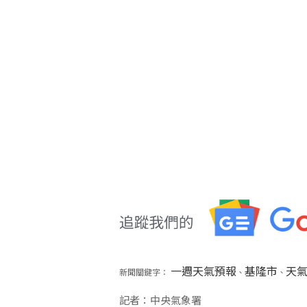
一週天氣預報
基隆市
天
新聞關鍵字：
、
、
記者：中央氣象署