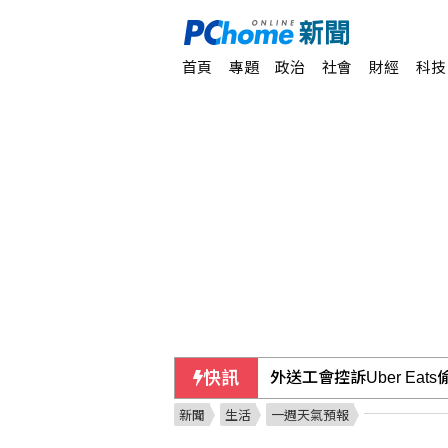
首頁
專題
政治
社會
財經
科技
快訊
外送專法上路2週 Uber
新聞
生活
一週天氣預報
台灣與澳洲原民舞作追尋