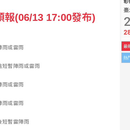
彰化
臺
06/13 17:00發布)
約2000處農業基礎設施受損
2
2
ts偷工時 批重疊時間切半算違法
最
短暫陣雨或雷雨
熱
多雲時陰短暫陣雨或雷雨
短暫陣雨或雷雨
短暫陣雨或雷雨
雲午後短暫雷陣雨