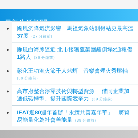
最新生活新聞
颱風沉降氣流影響 馬祖氣象站測得站史最高溫
37度
(27 分鐘前)
颱風白海豚逼近 北市接獲鷹架圍籬倒塌2通報傷
1路人
(36 分鐘前)
彰化王功漁火節千人烤蚵 音樂會煙火秀壓軸
(39 分鐘前)
高市府整合淨零技術與轉型資源 偕同企業加
速低碳轉型、提升國際競爭力
(39 分鐘前)
IEAT迎80週年首辦「永續共善嘉年華」 將貿
易能量化為社會善能量
(39 分鐘前)