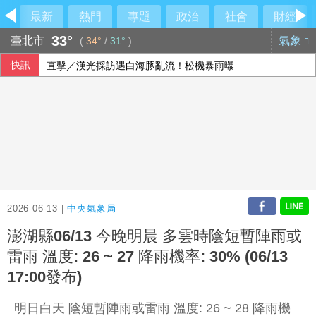
最新
熱門
專題
政治
社會
財經
33°
臺北市
氣象
(
34°
/
31°
)
快訊
直擊／漢光採訪遇白海豚亂流！松機暴雨曝
颱風白海豚逼近 北市堤外車輛下午6時執行拖吊
炸藥無人機闖萊比錫機場 梅爾茨召集國家安全委員會
突破中國打壓 台灣獲邀出席太平洋島國論壇峰會
2026-06-13 |
中央氣象局
澎湖縣06/13 今晚明晨 多雲時陰短暫陣雨或
雷雨 溫度: 26 ~ 27 降雨機率: 30% (06/13
17:00發布)
明日白天 陰短暫陣雨或雷雨 溫度: 26 ~ 28 降雨機