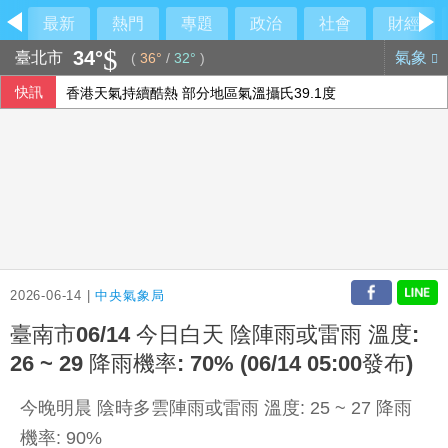
最新
熱門
專題
政治
社會
財經
34°
臺北市
氣象
(
36°
/
32°
)
快訊
香港天氣持續酷熱 部分地區氣溫攝氏39.1度
柯文哲昔批政府擋疫苗 陳佩琪嗆要道歉什麼
蔣市府發言人異動！李政軒請辭 正妹記者傳加入競選團隊
林宸佑涉共諜案 高雄高分檢起訴涉收賄退役軍人
2026-06-14 |
中央氣象局
臺南市06/14 今日白天 陰陣雨或雷雨 溫度:
26 ~ 29 降雨機率: 70% (06/14 05:00發布)
今晚明晨 陰時多雲陣雨或雷雨 溫度: 25 ~ 27 降雨
機率: 90%