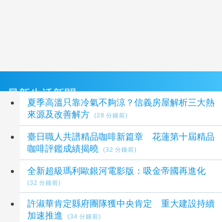
最新生活新聞
夏季高溫只靠冷氣不夠涼？信義房屋解析三大熱
來源及改善解方
(28 分鐘前)
臺日職人共譜精品咖啡新篇章 花蓮第十屆精品
咖啡評鑑成績揭曉
(32 分鐘前)
全新超級瑪利歐銀河電影版：吸金帝國再進化
(32 分鐘前)
許淑華肯定縣府團隊獲中央肯定 重大建設持續
加速推進
(34 分鐘前)