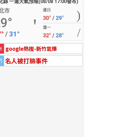
縣 一週天氣預報(08/08 17:00發布)
北市
週日
30°
/
29°
9°
週一
7°
/
31°
32°
/
28°
google熱搜-新竹氣爆
新
名人被打臉事件
門