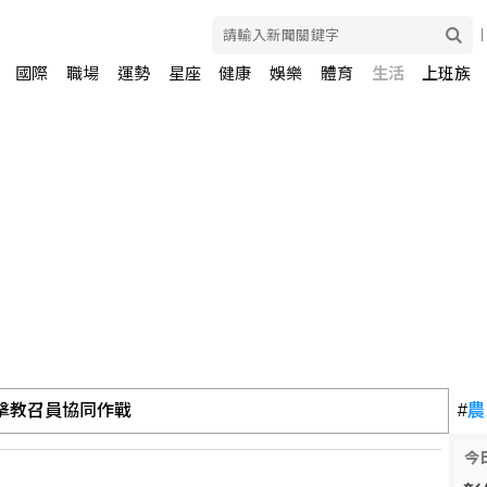
國際
職場
運勢
星座
健康
娛樂
體育
生活
上班族
直擊教召員協同作戰
#
農
今
之家觀浪9歲童遭捲走