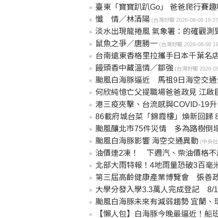
臺東「寶寶趴趴Go」 爸爸爬行賽
懺 情／林清陽
(台灣好報 2026-08-08 19:37
淡水出現龍捲風 氣象署：的確觀測
鼠魚之爭／唐勝一
(台灣好報 2026-08-08 19:
台南遠東香格里拉攜手日本千葉名店「CROISS
饅頭香中藏溫情／鄒強
(台灣好報 2026-08-
颱風白海豚逼近 馬祖9日海空交通
何欣純憶亡父提職場爸爸政見 江啟
港三疫夾擊、台流感與COVID-19
86載府城台菜「錦霞樓」煥新回歸 
颱風釀北市75件災情 多為路樹倒
颱風白海豚影響 海空交通異動
(中央社 2
油價連2凍！ 下週汽、柴油價格不
北部大雨特報！4地雨量恐破3百毫
第三屆高齡健康產業博覽會 張善
大學分發入學3.3萬人完成登記 8/
颱風白海豚未來有減弱趨勢 宜蘭、
【懶人包】白海豚今晚最逼近！船