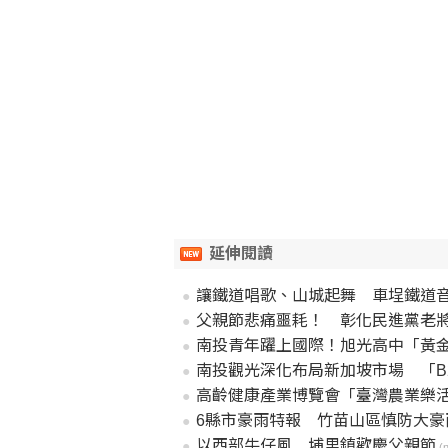
延伸閱讀
讓鐵道唱歌、山城起舞 車埕鐵道音
父親節悲痛噩耗！ 彰化民進黨老
南投青年躍上國際！旭光高中「黃
南投觀光深化布局新加坡市場 「B
高齡健康產業博覽會「臺灣農業樂活
6縣市豪雨特報 竹苗山區慎防大豪
以西部牛仔風 埔里鎮歡慶父親節
(