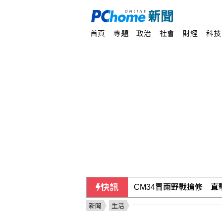
首頁
專題
政治
社會
財經
科技
快訊
CM34冒雨野戰搶修 
新聞
生活
颱風白海豚逼近 浙江4口