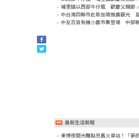
埔里鎮以西部牛仔風 歡慶父親節
(
中台灣四縣市赴新加坡推廣觀光 
中友百貨有機小農市集登場 中部縣
最新生活新聞
東博夜間光雕點亮舊火車站！「夢