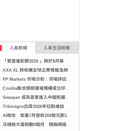
人氣新聞
人氣生活新聞
T
「東盟電影節2026 」將於8月舉行 歷來最大規模 以電影連繫文化交流
AXA XL 將收購全球企業情報及網絡安全顧問公司 S-RM
FP Markets 市場分析：市場評估下一步走勢，日圓再臨十字路口
Coolita聯合頭部廣電機構成立印尼首個FAST媒體聯盟
Seaspan 成為首家進入中國熊貓債券市場的國際船東及營運商
Tribesigns出席2026年拉斯維加斯家具展，擴大與美國領先家居零售商的合作
AI助攻 宏碁7月營收269億元創13年同期新高
法總統大選倒數8個月 親俄網絡針對3名參選人造謠