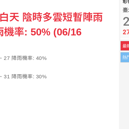
彰化
臺
今日白天 陰時多雲短暫陣雨
温世政：終於還陳時中一個公道
2
雨機率: 50% (06/16
2
此為止 轉念享受引退年比賽
最
熱
 27 降雨機率: 40%
 31 降雨機率: 30%