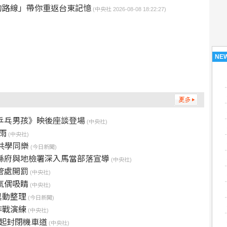
的路線」帶你重返台東記憶
(中央社 2026-08-08 18:22:27)
NE
《乒乓男孩》映後座談登場
(中央社)
雨
(中央社)
共學同樂
(今日新聞)
縣府與地檢署深入馬當部落宣導
(中央社)
管處開罰
(中央社)
氣偶吸睛
(中央社)
異動整理
(今日新聞)
作戰演練
(中央社)
起封閉機車道
(中央社)