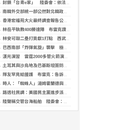
封鎖「台青e家」 陸委會：依法封鎖違法網站
南韓外交部統一部公然對北韓政策意見相左 暴露內部歧見
香港宏福苑大火最終調查報告公布 菸頭引燃施工雜物
林岳平執教400勝達陣 布雷克讚獲球員愛戴
林安可敲二壘打貢獻1打點 西武仍不敵軟銀火力
巴西南部「炸彈氣旋」襲擊 極端天候衝擊社會生活
漢光演習 雷霆2000多管火箭演練打擊登陸敵軍
土耳其與沙烏地及巴基斯坦簽防禦協定 澄清無針對性
隊友罕見給援護 布雷克：告訴自己不要搞砸
時人：「蜘蛛人」湯姆霍蘭德與辛蒂亞已辦派對慶祝結婚
路透社民調：美國民主黨進步派部分主張獲獨立選民支持
陸聲稱交管台海船舶 陸委會：違反國際規範