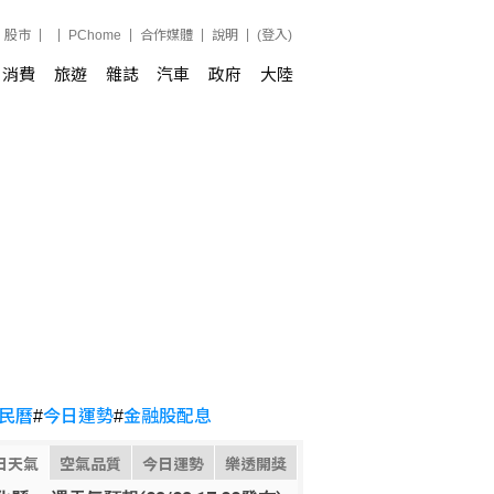
股市
PChome
合作媒體
說明
(登入)
消費
旅遊
雜誌
汽車
政府
大陸
民曆
#
今日運勢
#
金融股配息
日天氣
空氣品質
今日運勢
樂透開獎