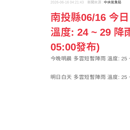
2026-06-16 04:21:43 新聞來源 :
中央氣象局
南投縣06/16 
親揭AZ疫苗來台秘辛 
溫度: 24 ~ 29 降
陳鏞基明星賽開轟曾想到
05:00發布)
今晚明晨 多雲短暫陣雨 溫度: 25 ~
明日白天 多雲短暫陣雨 溫度: 25 ~