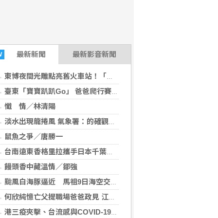
最新
新聞
最新影音新聞
W
東博夜間光雕點亮舊火車站！「夢的路線」帶你重返台東記憶
臺東「寶寶趴趴Go」 爸爸爬行賽趣味十足！串聯早療與家庭資源 陪伴孩子成長
懺 情／林清陽
淡水出現龍捲風 氣象署：的確觀測到鉤狀母雲
鼠魚之爭／唐勝一
台南遠東香格里拉攜手日本千葉名店「CROISSANT」 咖哩麵包總冠軍技術首度在台落地 2026得獎可頌搶先日本上市
饅頭香中藏溫情／鄒強
颱風白海豚逼近 馬祖9日海空交通全數停航
何欣純憶亡父提職場爸爸政見 江啟臣秀親子照談托育
港三疫夾擊、台流感與COVID-19升 疾管署籲戴口罩