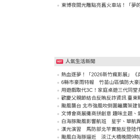
東博夜間光雕點亮舊火車站！「夢
人氣生活新聞
熱血逐夢！「2026新竹瘋影展」
6縣市豪雨特報 竹苗山區慎防大豪
用遊戲取代3C！家庭桌遊三代同堂
歡慶父親節結合反賄反詐資訊 臺東
颱風襲台 北市強風吹倒圍籬鷹架建
文博會商展攤商拼創意 趣味主題、
白海豚颱風影響航班 星宇、華航
漢光演習 馬防部北竿實施反登陸
颱風白海豚逼近 淡江大橋晚間9時