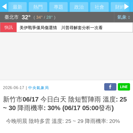
最新
熱門
專題
政治
社會
財經
32°
臺北市
氣象
(
34°
/
28°
)
快訊
美伊戰爭僵局傷選情 川普尋解套分析一次看
颱風白海豚侵襲日本沖繩3傷 各地實施交管
國民黨推AI發言人！「鄭小文」首亮相
高雄議員范織欽涉向土木包商索賄 橋檢聲押禁見
2026-06-17 |
中央氣象局
新竹市06/17 今日白天 陰短暫陣雨 溫度: 25
~ 30 降雨機率: 30% (06/17 05:00發布)
今晚明晨 陰時多雲 溫度: 25 ~ 29 降雨機率: 20%