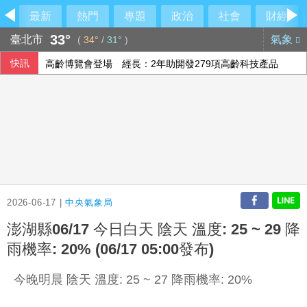
最新
熱門
專題
政治
社會
財經
33°
臺北市
氣象
(
34°
/
31°
)
快訊
高齡博覽會登場 經長：2年助開發279項高齡科技產品
印度羽球世錦賽防鳥屎再鬧場 花逾6千萬翻新場館
院區停電 政院：設備老舊欲更新盼立院儘速通過預算
阿根廷私有財產法引民怨 數千人抗議與警方爆發衝突
2026-06-17 |
中央氣象局
澎湖縣06/17 今日白天 陰天 溫度: 25 ~ 29 降
雨機率: 20% (06/17 05:00發布)
今晚明晨 陰天 溫度: 25 ~ 27 降雨機率: 20%