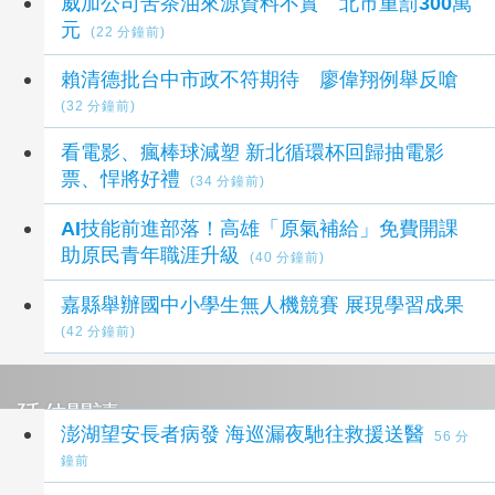
威加公司苦茶油來源資料不實 北市重罰300萬
元
(22 分鐘前)
賴清德批台中市政不符期待 廖偉翔例舉反嗆
(32 分鐘前)
看電影、瘋棒球減塑 新北循環杯回歸抽電影
票、悍將好禮
(34 分鐘前)
AI技能前進部落！高雄「原氣補給」免費開課
助原民青年職涯升級
(40 分鐘前)
嘉縣舉辦國中小學生無人機競賽 展現學習成果
(42 分鐘前)
延伸閱讀
澎湖望安長者病發 海巡漏夜馳往救援送醫
56 分
鐘前