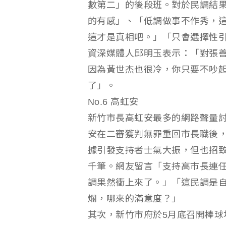
數第二」的後段班。對於民調結
的有感」、「低調做事不作秀，
這才是真相吧。」「只會選擇性
資深媒體人邱明玉表示：「對張
因為黃世杰也很冷，你只要不吵
了」。
No.6 高虹安
新竹市長高虹安最多的網路聲量討
安在二審獲判無罪重回市長職後，
據引發支持者士氣大振，但也招致
千筆。網友留言「支持高市長連
調果然衝上來了。」「這民調是
爛，哪來的滿意度？」
其次，新竹市府於5月底召開棒球