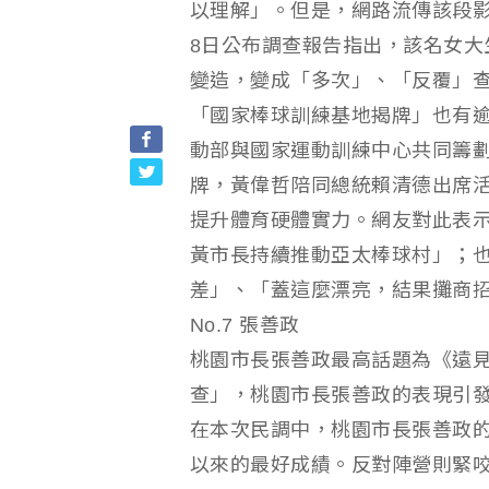
以理解」。但是，網路流傳該段影
8日公布調查報告指出，該名女大
變造，變成「多次」、「反覆」
「國家棒球訓練基地揭牌」也有
動部與國家運動訓練中心共同籌劃
牌，黃偉哲陪同總統賴清德出席
提升體育硬體實力。網友對此表
黃市長持續推動亞太棒球村」；
差」、「蓋這麼漂亮，結果攤商
No.7 張善政
桃園市長張善政最高話題為《遠見
查」，桃園市長張善政的表現引
在本次民調中，桃園市長張善政的施
以來的最好成績。反對陣營則緊