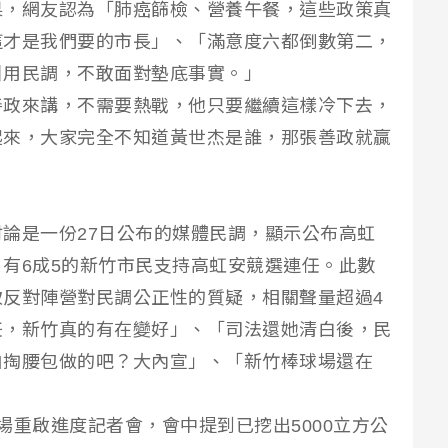
果，網友認為「肺癌篩檢、營養午餐，這些政策真
這才是我們要的市長」、「滿意度六都倒數第二，
引用民調，不敢面對墊底事實。」
善政來講，不需要熱戰，他只要繼續這樣冷下去，
起來，大家完全不知道黃世杰是誰，那張善政就贏
論是一份27日公布的媒體民調，顯示公布高虹
有6成5的新竹市民支持高虹安競選連任。此數
反對陣營對民調公正性的質疑，相關聲量超過4
任，新竹真的有在變好」、「司法還她清白後，民
自掏腰包做的吧？大內宣」、「新竹棒球場還在
場重啟進度記者會，會中提到已挖出5000立方公