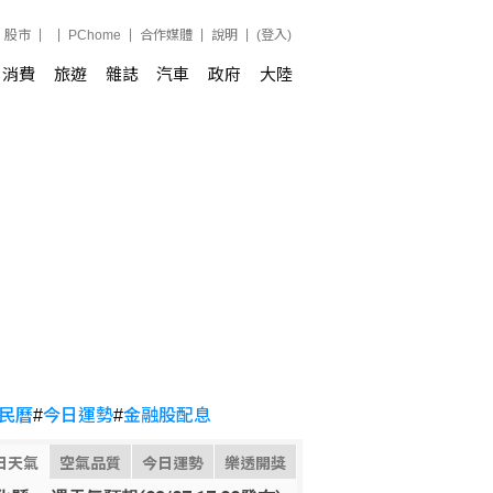
股市
PChome
合作媒體
說明
(登入)
消費
旅遊
雜誌
汽車
政府
大陸
民曆
#
今日運勢
#
金融股配息
日天氣
空氣品質
今日運勢
樂透開獎