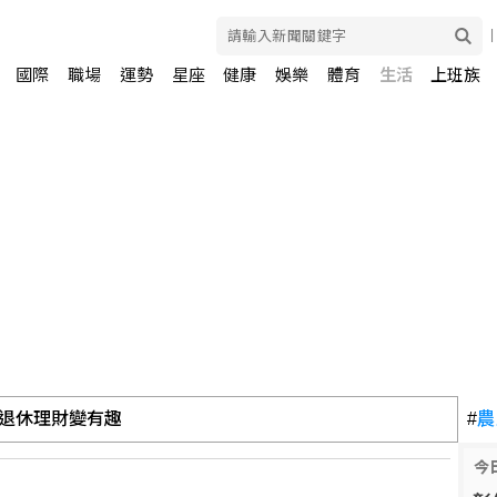
國際
職場
運勢
星座
健康
娛樂
體育
生活
上班族
I升級和半導體先進製程驅動
#
農
今
聯 山區降雨搜救隊紮營尋人