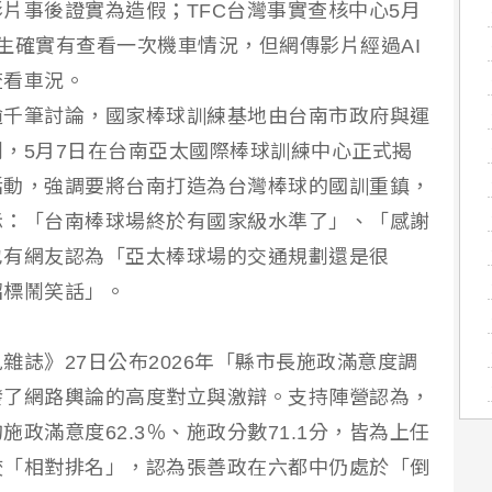
片事後證實為造假；TFC台灣事實查核中心5月
生確實有查看一次機車情況，但網傳影片經過AI
查看車況。
逾千筆討論，國家棒球訓練基地由台南市政府與運
，5月7日在台南亞太國際棒球訓練中心正式揭
活動，強調要將台南打造為台灣棒球的國訓重鎮，
示：「台南棒球場終於有國家級水準了」、「感謝
也有網友認為「亞太棒球場的交通規劃還是很
招標鬧笑話」。
雜誌》27日公布2026年「縣市長施政滿意度調
發了網路輿論的高度對立與激辯。支持陣營認為，
政滿意度62.3％、施政分數71.1分，皆為上任
咬「相對排名」，認為張善政在六都中仍處於「倒