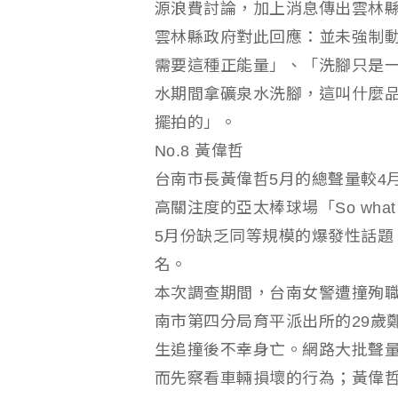
源浪費討論，加上消息傳出雲林
雲林縣政府對此回應：並未強制
需要這種正能量」、「洗腳只是
水期間拿礦泉水洗腳，這叫什麼
擺拍的」。
No.8 黃偉哲
台南市長黃偉哲5月的總聲量較4月
高關注度的亞太棒球場「So wh
5月份缺乏同等規模的爆發性話題
名。
本次調查期間，台南女警遭撞殉職
南市第四分局育平派出所的29歲
生追撞後不幸身亡。網路大批聲
而先察看車輛損壞的行為；黃偉