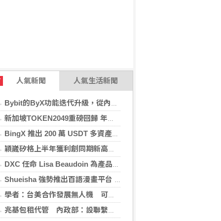
人氣新聞
人氣生活新聞
T
Bybit的ByX功能迭代升級，從內容平台全面進化為社交交易樞紐，新增多項特色功能
新加坡TOKEN2049重磅回歸 年度行業頂級盛會再度啟幕
BingX 推出 200 萬 USDT 多資產交易活動，聚焦當前最受關注的市場趨勢
穎崴矽格上半年獲利創同期新高 AI先進製程需求帶動
DXC 任命 Lisa Beaudoin 為產品總監，以加速產品導向型增長
Shueisha 強勢推出百語漫畫平台 MANGA MILLION 大舉進軍全球市場
學者：台美合作發展無人機 可降對中依賴強化嚇阻
兆基包租代管 內政部：設聯繫諮詢窗口統一受理