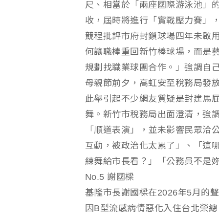
尺、相當於「兩座國際游泳池」的
收，屆時將進行「實戰壓力賽」
競程批評市府封鎖球場四年未啟
何讓職棒重回新竹棒球場，而是
規劃找職業球團合作。」強調自
母親節前夕，高虹安至稅務局發
此舉引起不少網友質疑是封建馬
舞。新竹市稅務局出面澄清，強
「順道表演」，並未影響民眾洽
互動，被政治化太累了」、「這
練舞給市長看？」「公務員不是
No.5 謝國樑
基隆市長謝國樑在2026年5月的
因B型流感病情惡化入住台北榮