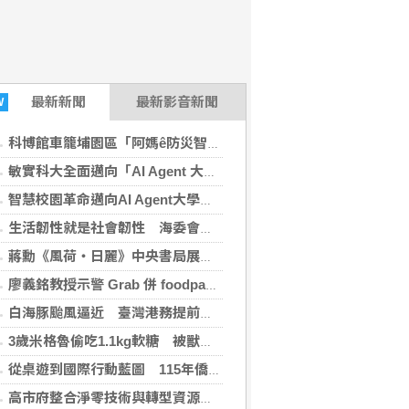
最新
新聞
最新影音新聞
W
科博館車籠埔園區「阿媽ê防災智慧」特展 宣導面對災害重要觀念
敏實科大全面邁向「AI Agent 大學」 每周抽籤即席分享讓數位助手落實日常
智慧校園革命邁向AI Agent大學 敏實科大打造多模型協作「數位校務團隊」
生活韌性就是社會韌性 海委會親子日結合防空演習
蔣勳《風荷・日麗》中央書局展出 詩畫交織一場東方生命美學
廖義銘教授示警 Grab 併 foodpanda 恐衝擊市場競爭 外送聯盟：專法上路16天就爆爭議
白海豚颱風逼近 臺灣港務提前部署加強防颱整備
3歲米格魯偷吃1.1kg軟糖 被獸醫催吐後表情好有戲
從桌遊到國際行動藍圖 115年僑務探索營培育青年全球競爭力
高市府整合淨零技術與轉型資源 攜手企業加速低碳轉型提升國際競爭力