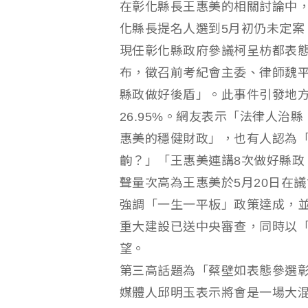
在彰化縣長王惠美的相關討論中，
化縣長提名人選到5月初仍未定案
現任彰化縣政府參議柯呈枋都表態
布，徵召前考紀會主委、律師魏
縣政做好後盾」。此事件引發地方
26.95%。網友表示「法律人
惠美的穩健財政」，也有人認為
齣？」「王惠美連講8次做好縣政
聲量次高為王惠美於5月20日在
強調「一生一平板」政策達成，
重大建設已送中央審查，同時以
望。
第三高話題為「蔡壁如表態參選
媒體人邱明玉表示將會是一場大