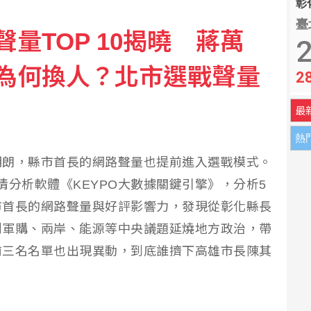
彰化
臺
量TOP 10揭曉 蔣萬
堡 引國安疑慮遭驅逐
2
為何換人？北市選戰聲量
2
退休理財變有趣
最
熱
明朗，縣市首長的網路聲量也提前進入選戰模式。
過輿情分析軟體《KEYPO大數據關鍵引擎》，分析5
全台縣市首長的網路聲量與好評影響力，發現從彰化縣長
到軍購、兩岸、能源等中央議題延燒地方政治，帶
前三名名單也出現異動，到底誰擠下高雄市長陳其