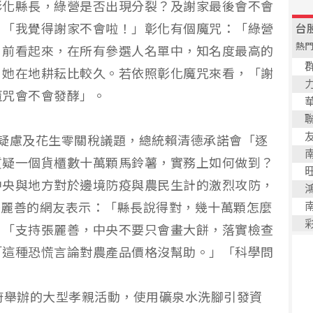
彰化縣長，綠營是否出現分裂？及謝家最後會不會
：「我覺得謝家不會啦！」彰化有個魔咒：「綠營
目前看起來，在所有參選人名單中，知名度最高的
，她在地耕耘比較久。若依照彰化魔咒來看，「謝
魔咒會不會發酵」。
疑慮及花生零關稅議題，總統賴清德承諾會「逐
質疑一個貨櫃數十萬顆馬鈴薯，實務上如何做到？
中央與地方對於邊境防疫與農民生計的激烈攻防，
挺張麗善的網友表示：「縣長說得對，幾十萬顆怎麼
、「支持張麗善，中央不要只會畫大餅，落實檢查
「這種恐慌言論對農產品價格沒幫助。」「科學問
」
府舉辦的大型孝親活動，使用礦泉水洗腳引發資