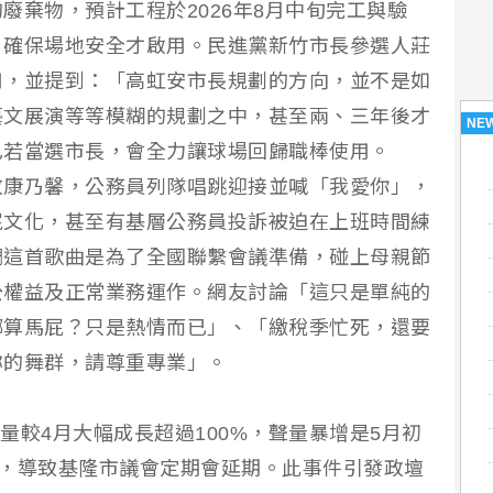
廢棄物，預計工程於2026年8月中旬完工與驗
，確保場地安全才啟用。民進黨新竹市長參選人莊
用，並提到：「高虹安市長規劃的方向，並不是如
藝文展演等等模糊的規劃之中，甚至兩、三年後才
NE
己若當選市長，會全力讓球場回歸職棒使用。
放康乃馨，公務員列隊唱跳迎接並喊「我愛你」，
屁文化，甚至有基層公務員投訴被迫在上班時間練
調這首歌曲是為了全國聯繫會議準備，碰上母親節
公權益及正常業務運作。網友討論「這只是單純的
哪算馬屁？只是熱情而已」、「繳稅季忙死，還要
妳的舞群，請尊重專業」。
聲量較4月大幅成長超過100%，聲量暴增是5月初
總，導致基隆市議會定期會延期。此事件引發政壇