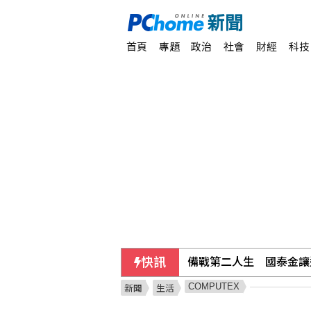
首頁
專題
政治
社會
財經
科技
快訊
閎康7月營收創新高 A
COMPUTEX
新聞
生活
55歲女山友攀八大秀失