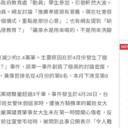
縣政府教育處「動員」學生參加，引發軒然大波。
動員。網友討論「推廣孝道很有意義，現在社會很
一個儀式，重點是那份心意」；也有網友提到「缺
品德教育？」「礦泉水是用來喝的，不是用來洗腳
HO
減少約2.4萬筆。主要原因在於4月份發生了極
at？」事件，該單一事件創造了極高的討論密度，
，黃偉哲排名從4月份的第6名，本月下滑至第8
案總聲量超過3千筆。事件發生於4月28日，台
鄭姓女警休假返家時，遭後方騎機車的戴姓女大
量嚴厲譴責肇事女大生未在第一時間關心傷者，反
哲前往靈堂弔唁時，被問到此事公開表示「令人難