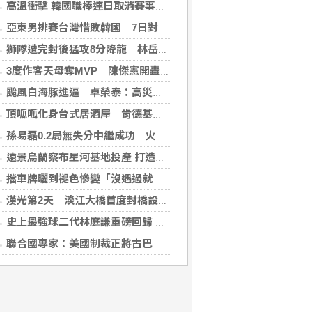
高溫衝擊 韓國職棒連日取消賽事、11日起晚間7時開打
亞東男排賽台灣惜敗韓國 7日對戰日本拚4強
獅隊遭完封後猛攻8分降龍 林岳平：總是要發揮
3度作客天母奪MVP 陳傑憲開轟擊退雙殺心魔
颱風白海豚進逼 卓榮泰：高災害潛勢區加強預防性整備
頂呱呱化身台式居酒屋 肯德基聯名EVA攻漫迷
孫易磊0.2局無失分中繼成功 火腿擊敗軟銀
遠景烏蘭察布星河基地投產 打造吉瓦級AI基礎設施新模式
擋車牌曬到褪色慘變「沒遇過就好了」！崔始源親朝聖崩潰喊：記得常換照片
漢光第2天 淡江大橋首度封橋設3防線阻敵直衝中樞
史上最強球二代林庭謙重磅回歸 林庭謙可否取代雙林成為戰神吸鈔機?
聯合國專家：美國制裁正將古巴推入全面危機