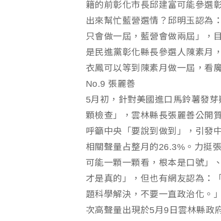
籍的前彰化市長邱建富可能參選
出來幫忙藍營選情？邱明玉認為
只會做一屆，藍營會做兩屆」，
是民進黨彰化縣長參選人陳素月
衣鳳可以等到陳素月做一屆，看
No.9 張麗善
5月初，針對美國進口馬鈴薯發芽
顆檢查」，雲林縣長張麗善公開
呼籲中央「要說到做到」，引發
相關聲量占整月的26.3%。力
可能一顆一顆看，根本是口號」
才是真的」，但也有網友認為：
題科學解決，不要一直政治化。
次高聲量出現於5月9日雲林縣政