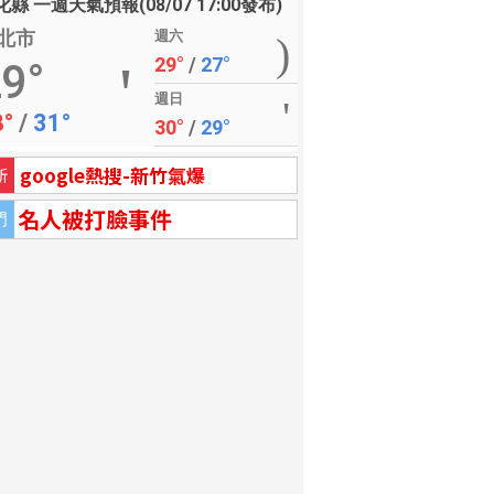
縣 一週天氣預報(08/07 17:00發布)
北市
週六
29°
/
27°
9°
週日
8°
/
31°
30°
/
29°
google熱搜-新竹氣爆
新
名人被打臉事件
門