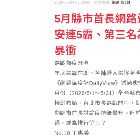
2026-06-04 08:00:00 新聞來源 :
網路溫度計
5月縣市首長網路聲
中國籍男藏身挪威軍事碉
安連5霸、第三名
備戰第二人生 國泰金讓
暴衝
選戰熱度升溫
年底選戰在即，各陣營人選逐漸
《網路溫度計DailyView》透
月份（2026/5/1～5/31）
接班布局、台北市長選戰開打，
動縣市首長討論度持續攀升。但
邁，成為排行第三？
No.10 王惠美