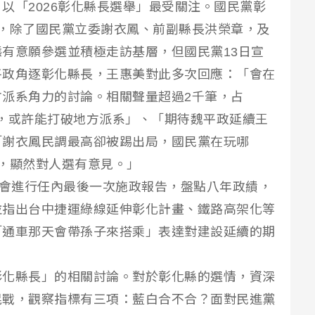
以「2026彰化縣長選舉」最受關注。國民黨彰
，除了國民黨立委謝衣鳳、前副縣長洪榮章，及
有意願參選並積極走訪基層，但國民黨13日宣
平政角逐彰化縣長，王惠美對此多次回應：「會在
派系角力的討論。相關聲量超過2千筆，占
治縣，或許能打破地方派系」、「期待魏平政延續王
「謝衣鳳民調最高卻被踢出局，國民黨在玩哪
，顯然對人選有意見。」
議會進行任內最後一次施政報告，盤點八年政績，
並指出台中捷運綠線延伸彰化計畫、鐵路高架化等
「通車那天會帶孫子來搭乘」表達對建設延續的期
彰化縣長」的相關討論。對於彰化縣的選情，資深
混戰，觀察指標有三項：藍白合不合？面對民進黨