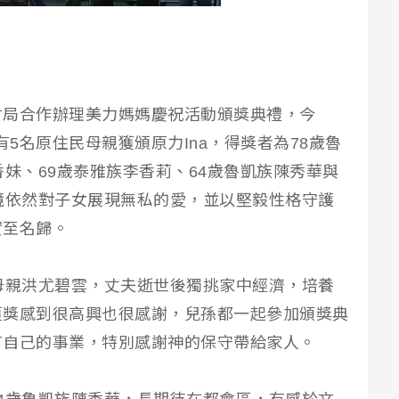
會局合作辦理美力媽媽慶祝活動頒獎典禮，今
有5名原住民母親獲頒原力Ina，得獎者為78歲魯
香妹、69歲泰雅族李香莉、64歲魯凱族陳秀華與
境依然對子女展現無私的愛，並以堅毅性格守護
實至名歸。
母親洪尤碧雲，丈夫逝世後獨挑家中經濟，培養
獲獎感到很高興也很感謝，兒孫都一起參加頒獎典
有自己的事業，特別感謝神的保守帶給家人。