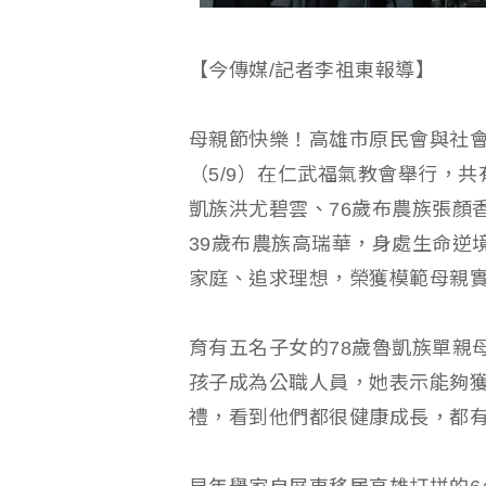
【今傳媒/記者李祖東報導】
母親節快樂！高雄市原民會與社
（5/9）在仁武福氣教會舉行，共
凱族洪尤碧雲、76歲布農族張顏
39歲布農族高瑞華，身處生命逆
家庭、追求理想，榮獲模範母親
育有五名子女的78歲魯凱族單親
孩子成為公職人員，她表示能夠
禮，看到他們都很健康成長，都