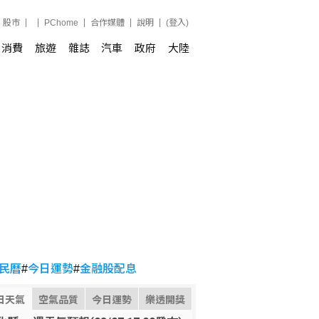
股市
PChome
合作媒體
說明
(登入)
消費
旅遊
雜誌
汽車
政府
大陸
民曆
#
今日運勢
#
金融股配息
日天氣
空氣品質
今日運勢
樂透開獎