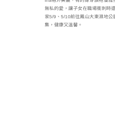
Ina格外美麗，有的身穿旗袍優雅
無私的愛，讓子女在職場衝刺時
家5/9、5/10前往鳳山大東濕
集，健康又溫馨。