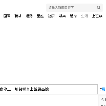
國際
職場
運勢
星座
健康
娛樂
體育
生活
上班族
廳停工 川普誓言上訴最高院
#
農
今