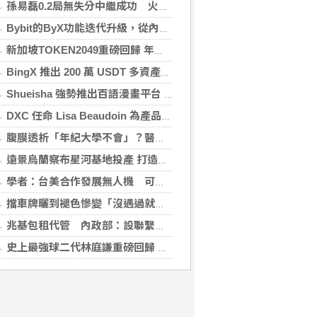
孫易磊0.2局無失分中繼成功 火腿擊敗軟銀
Bybit的ByX功能迭代升級，從內容平台全面進化為社交交易樞紐，新增多項特色功能
新加坡TOKEN2049重磅回歸 年度行業頂級盛會再度啟幕
BingX 推出 200 萬 USDT 多資產交易活動，聚焦當前最受關注的市場趨勢
Shueisha 強勢推出百語漫畫平台 MANGA MILLION 大舉進軍全球市場
DXC 任命 Lisa Beaudoin 為產品總監，以加速產品導向型增長
腹膜透析「年紀大學不會」？醫：年齡並非限制 評估還要看3面向
遠景烏蘭察布星河基地投產 打造吉瓦級AI基礎設施新模式
學者：台美合作發展無人機 可降對中依賴強化嚇阻
擋車牌曬到褪色慘變「沒遇過就好了」！崔始源親朝聖崩潰喊：記得常換照片
兆基包租代管 內政部：設聯繫諮詢窗口統一受理
史上最強球二代林庭謙重磅回歸 林庭謙可否取代雙林成為戰神吸鈔機?