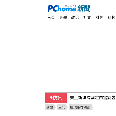
首頁
專題
政治
社會
財經
科技
快訊
美上訴法院裁定白宮宴會
新聞
生活
職場生存指南