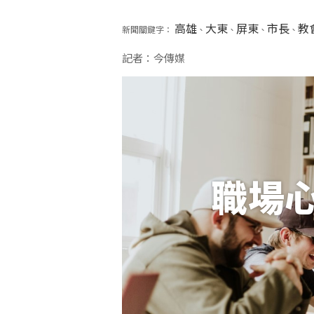
高雄
大東
屏東
市長
教
新聞關鍵字：
、
、
、
、
記者：今傳媒
職場