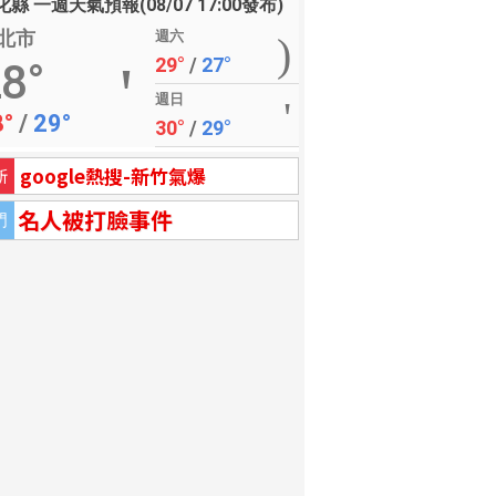
縣 一週天氣預報(08/07 17:00發布)
北市
週六
29°
/
27°
8°
週日
8°
/
29°
30°
/
29°
google熱搜-新竹氣爆
新
名人被打臉事件
門