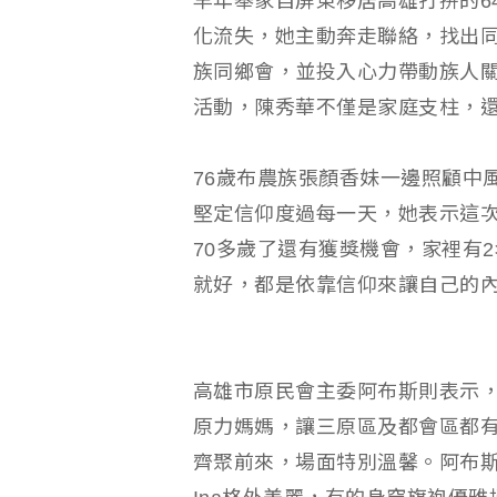
早年舉家自屏東移居高雄打拼的6
化流失，她主動奔走聯絡，找出
族同鄉會，並投入心力帶動族人
活動，陳秀華不僅是家庭支柱，還
76歲布農族張顏香妹一邊照顧中
堅定信仰度過每一天，她表示這
70多歲了還有獲獎機會，家裡有
就好，都是依靠信仰來讓自己的
高雄市原民會主委阿布斯則表示
原力媽媽，讓三原區及都會區都
齊聚前來，場面特別溫馨。阿布斯