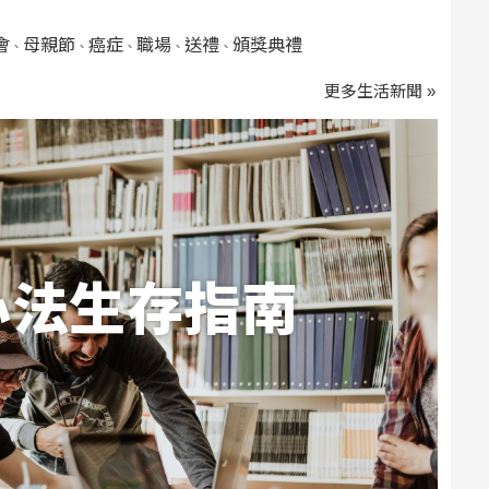
會
母親節
癌症
職場
送禮
頒獎典禮
、
、
、
、
、
更多生活新聞 »
心法生存指南