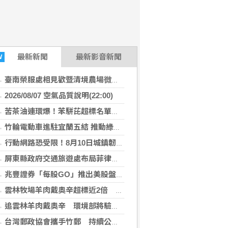
最新
新聞
最新影音新聞
W
臺南榮服處相見歡暨清境農場微旅行 幸福小榮眷圓滿築夢
2026/08/07 空氣品質說明(22:00)
苦茶油連環爆！苯駢芘超標名單再增2款 官方急令全面下架
竹輪電動車進駐宜蘭五結 推動綠能永續及高齡關懷
行動網路恐受限！8月10日城鎮韌性演習 北港警籲民眾快準備
屏東縣政府交通旅遊處布局菲律賓觀光市場 拜會航空公司與旅遊巨頭共拓國際客源
兆豐證券「每股GO」推出美股盤前交易 下午4點搶先布局
雲林牧場羊肉戴奧辛超標近2倍 問題羊全數撲殺、環境部追查牧草來源
追雲林羊肉戴奧辛 環境部將驗牧草生長處環境介質
台灣郵政協會攜手竹郵 持續公益關懷暨改善獨居長者居住環境傳遞溫暖愛心