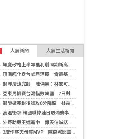
人氣新聞
人氣生活新聞
T
穎崴矽格上半年獲利創同期新高 AI先進製程需求帶動
頂呱呱化身台式居酒屋 肯德基聯名EVA攻漫迷
獅隊屢遭完封 陳傑憲：林安可這種天才也願改變
亞東男排賽台灣惜敗韓國 7日對戰日本拚4強
獅隊遭完封後猛攻8分降龍 林岳平：總是要發揮
高溫衝擊 韓國職棒連日取消賽事、11日起晚間7時開打
外野助殺王連霸中 郭天信喊話挑戰生涯百助殺
3度作客天母奪MVP 陳傑憲開轟擊退雙殺心魔