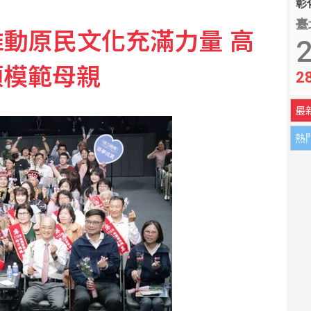
彰化
臺
動原民文化充滿力量 高
2
頒模範母親
2
最
熱