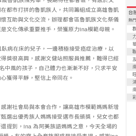
4歲魯凱族陳秀華，長期待在都會區，有感於文
同在都市打拼的魯凱族人，共同籌組成立高雄魯凱
關懷互助與文化交流，辦理都會區魯凱族文化祭儀
是文化傳承重要推手，榮獲原力Ina模範母親。
風臥病在床的兒子，一邊積極接受癌症治療，以
次得獎很高興，感謝文健站照服員推薦，難得已經
2名中風的孩子，自己體力也漸漸不好，只求平安
內心獲得平靜，堅信上帝同在。
，感謝社會局與本會合作，讓高雄市模範媽媽新增
有甄選出優秀族人媽媽接受邁市長頒獎，兒女也都
還提到，Ina 為阿美族語媽媽之意，今天全場的