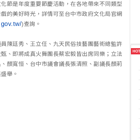
文化節是年度重要節慶活動，在各地帶來不同類型
看戲的美好時光，詳情可至台中市政府文化局官網
.gov.tw/
)查詢。
議員陳廷秀、王立任、九天民俗技藝團藝術總監許
HO
盈甄、即將成真火舞團長蔡宏毅皆出席同樂；立法
昌、顏寬恒、台中市議會議長張清照、副議長顏莉
襄盛舉。