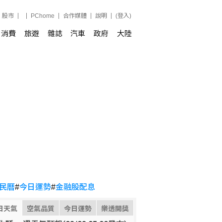
股市
PChome
合作媒體
說明
(登入)
消費
旅遊
雜誌
汽車
政府
大陸
民曆
#
今日運勢
#
金融股配息
日天氣
空氣品質
今日運勢
樂透開獎