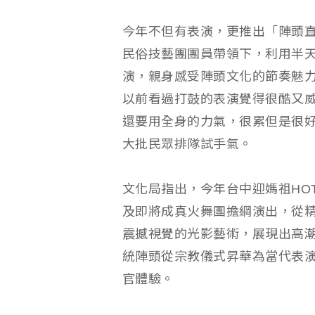
今年不但有表演，更推出「陣頭直
民俗技藝團團員帶領下，利用半
演，親身感受陣頭文化的節奏魅
以前看過打鼓的表演覺得很酷又
還要用全身的力氣，很累但是很
大批民眾排隊試手氣。
文化局指出，今年台中迎媽祖HO
及即將成真火舞團擔綱演出，從
震撼視覺的光影藝術，展現出高
統陣頭從宗教儀式昇華為當代表
官體驗。