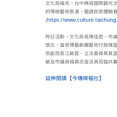
文化局補充，台中媽祖國際觀光
的傳統藝術表演，邀請民眾體驗
https://www.culture.taichung
(
昨日活動，文化局長陳佳君、市
懷文、雷昇傳藝劇團藝術行政陳
院副院長江啟臣、立法委員蔡其
敏及市議員楊典忠皆派員蒞臨共
延伸閱讀【今傳媒報社】