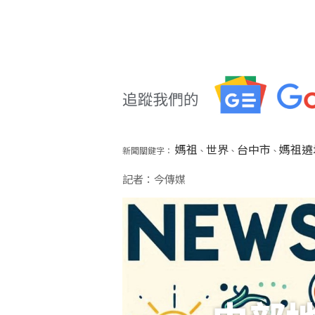
媽祖
世界
台中市
媽祖遶
新聞關鍵字：
、
、
、
記者：今傳媒