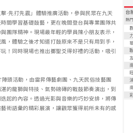
擊·先打先震」體驗推廣活動，參與民眾在九天
天時間學習基礎鼓藝，更在晚間登台與專業團隊共
力與團隊精神。現場最年輕的學員陳小朋友表示，
威風，體驗之後才知道打鼓原來不是只有用到手，
好玩！同時現場也推出擲聖爻得好禮的活動，吸引
T陣頭活動，由雷昇傳藝劇團、九天民俗技藝團
精湛的龍獅與特技、氣勢磅礡的戰鼓節奏演出，到
潮迭起的內容。透過光影與音樂的巧妙安排，將傳
演藝術語彙的精彩展演，讓觀眾獲得前所未有的感