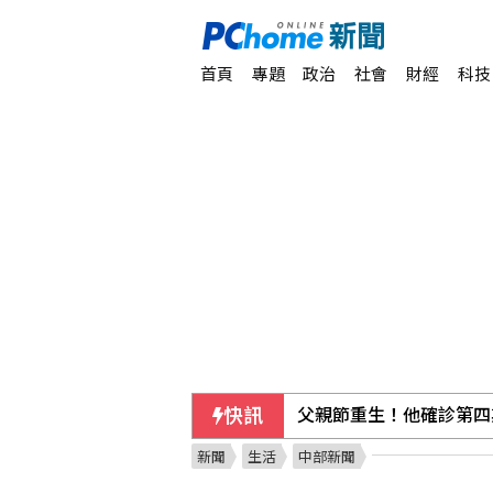
首頁
專題
政治
社會
財經
科技
快訊
父親節重生！他確診第四
新聞
生活
中部新聞
為新資料中心供電 亞馬