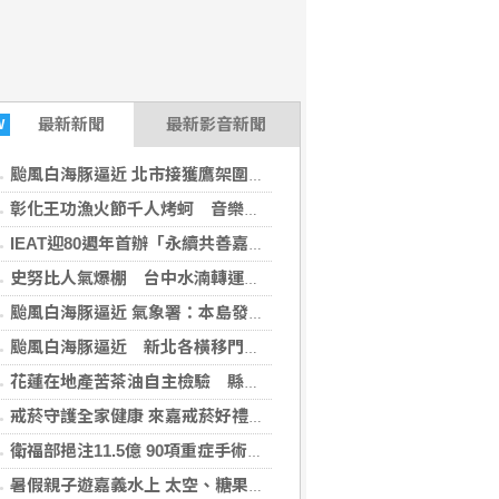
最新
新聞
最新影音新聞
W
颱風白海豚逼近 北市接獲鷹架圍籬倒塌2通報傷1路人
彰化王功漁火節千人烤蚵 音樂會煙火秀壓軸
IEAT迎80週年首辦「永續共善嘉年華」 將貿易能量化為社會善能量
史努比人氣爆棚 台中水湳轉運中心快閃加碼延長
颱風白海豚逼近 氣象署：本島發陸警機率低
颱風白海豚逼近 新北各橫移門下午6時封閉
花蓮在地產苦茶油自主檢驗 縣府推最高補助9成
戒菸守護全家健康 來嘉戒菸好禮獎不完
衛福部挹注11.5億 90項重症手術給付9月起調升
暑假親子遊嘉義水上 太空、糖果、咖啡到採果一次玩