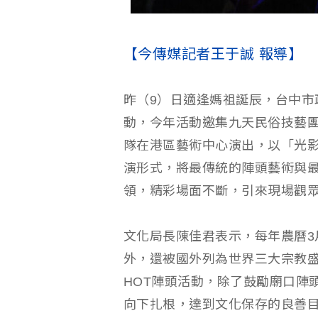
【今傳媒記者王于誠 報導】
昨（9）日適逢媽祖誕辰，台中市政
動，今年活動邀集九天民俗技藝
隊在港區藝術中心演出，以「光
演形式，將最傳統的陣頭藝術與
領，精彩場面不斷，引來現場觀
文化局長陳佳君表示，每年農曆3
外，還被國外列為世界三大宗教
HOT陣頭活動，除了鼓勵廟口陣
向下扎根，達到文化保存的良善