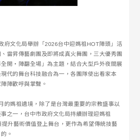
府文化局舉辦「2026台中迎媽祖HOT陣頭」活
團、雷昇傳藝劇團及即將成真火舞團，三大優秀團
影全開・陣翻全場」為主題，結合大型戶外夜間展
最現代的舞台科技融合為一，各團隊使出看家本
眾陣陣歡呼與掌聲。
月的媽祖遶境，除了是台灣最重要的宗教盛事以
盛事之一，台中市政府文化局持續辦理迎媽祖
頭提升藝術價值登上舞台，更作為希望傳統技藝
目的。