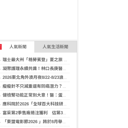
人氣新聞
人氣生活新聞
T
瑞士最大州「格勞賓登」夏之旅 推薦6座山間秘境，感受不同阿爾卑斯療癒度假風情！
凝聚護理永續共識！林口長庚醫院攜手各界打造永續護理職場，共創健康台灣
2026東北角外澳月夜8/22-8/23浪漫登場！ 感受一「夏」東北角夜的浪漫！
瘦瘦針不只減重還有防癌潛力？臺大醫揭肥胖族群用藥 肥胖相關癌症風險降
健檢腎功能正常別大意！醫：蛋白尿異常恐是洗腎警訊
應科院於2026「全球百大科技研發獎」中創亞洲最佳成績 三項技術榮膺全球百大創新獎項
富采第2季售廠挹注獲利 估第3季營收下滑
「東盟電影節2026 」將於8月舉行 歷來最大規模 以電影連繫文化交流