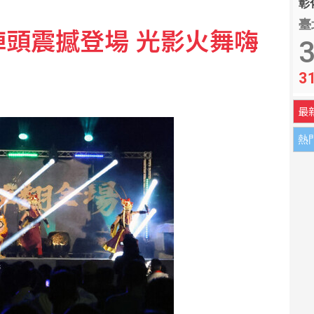
彰化
臺
陣頭震撼登場 光影火舞嗨
藍：盼下週協商能大幅收斂爭議
3
3
宿業4天損失1.8億元
最
熱