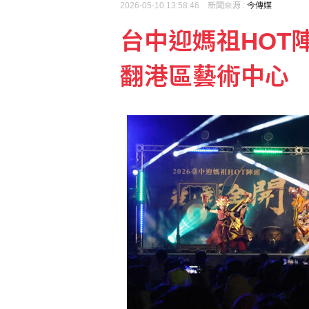
2026-05-10 13:58:46 新聞來源 :
今傳媒
台中迎媽祖HOT
總預算200多案保留 
翻港區藝術中心
地震衝擊九州觀光 熊本旅