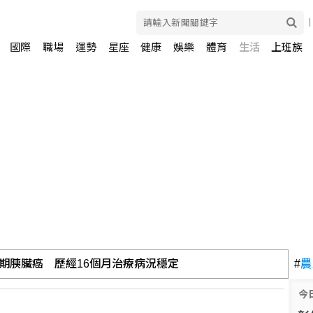
國際
職場
運勢
星座
健康
娛樂
體育
生活
上班族
期胰臟癌 歷經16個月治療病況穩定
#
農
今
遜投資德州燃氣發電廠