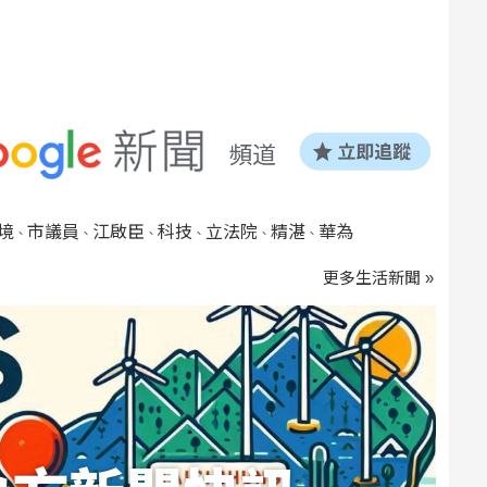
境
市議員
江啟臣
科技
立法院
精湛
華為
、
、
、
、
、
、
更多生活新聞 »