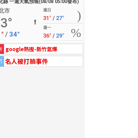
縣 一週天氣預報(08/08 05:00發布)
北市
週日
31°
/
27°
3°
週一
1°
/
34°
36°
/
29°
google熱搜-新竹氣爆
新
名人被打臉事件
門