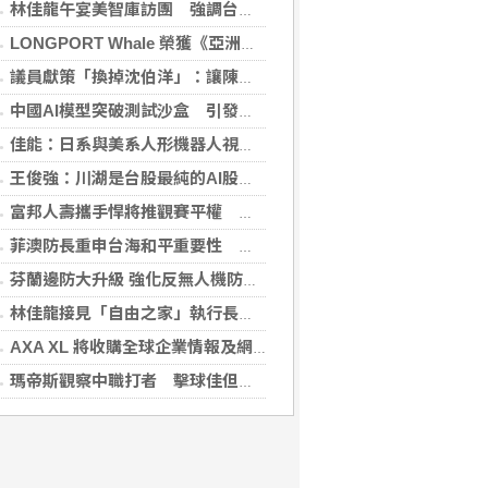
林佳龍午宴美智庫訪團 強調台灣是不可或缺夥伴
LONGPORT Whale 榮獲《亞洲銀行與金融》金融科技生態合作獎
議員獻策「換掉沈伯洋」：讓陳時中再輸一次
中國AI模型突破測試沙盒 引發資安風險疑慮
佳能：日系與美系人形機器人視覺模組 下半年出貨
王俊強：川湖是台股最純的AI股 看下半年需求續強
富邦人壽攜手悍將推觀賽平權 邀身障、親子看球
菲澳防長重申台海和平重要性 林佳龍表達肯定
芬蘭邊防大升級 強化反無人機防禦網
林佳龍接見「自由之家」執行長 盼台成印太INGO樞紐
AXA XL 將收購全球企業情報及網絡安全顧問公司 S-RM
瑪帝斯觀察中職打者 擊球佳但長打少「閃掉就好」