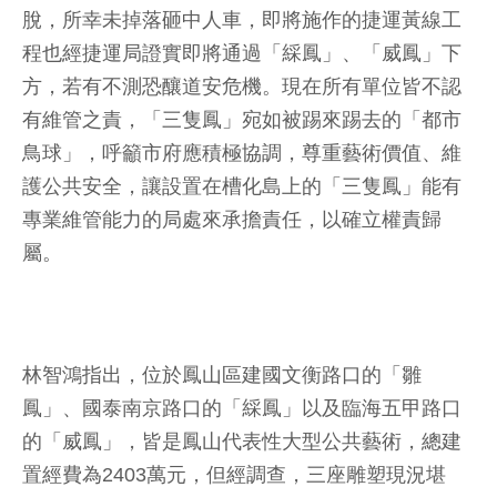
脫，所幸未掉落砸中人車，即將施作的捷運黃線工
程也經捷運局證實即將通過「綵鳳」、「威鳳」下
方，若有不測恐釀道安危機。現在所有單位皆不認
有維管之責，「三隻鳳」宛如被踢來踢去的「都市
鳥球」，呼籲市府應積極協調，尊重藝術價值、維
護公共安全，讓設置在槽化島上的「三隻鳳」能有
專業維管能力的局處來承擔責任，以確立權責歸
屬。
林智鴻指出，位於鳳山區建國文衡路口的「雛
鳳」、國泰南京路口的「綵鳳」以及臨海五甲路口
的「威鳳」，皆是鳳山代表性大型公共藝術，總建
置經費為2403萬元，但經調查，三座雕塑現況堪