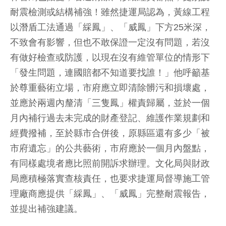
耐震檢測或結構補強！雖然捷運局認為，黃線工程
以潛盾工法通過「綵鳳」、「威鳳」下方25米深，
不致會有影響，但也不敢保證一定沒有問題，若沒
有做好檢查或防護，以現在沒有維管單位的情形下
「發生問題，連國賠都不知道要找誰！」他呼籲基
於尊重藝術立場，市府應立即清除髒污和損壞處，
並應於兩週內釐清「三隻鳳」權責歸屬，並於一個
月內補行過去未完成的財產登記、維護作業規劃和
經費撥補，至於縣市合併後，原縣區還有多少「被
市府遺忘」的公共藝術，市府應於一個月內盤點，
有同樣處境者應比照前開訴求辦理。文化局與財政
局應積極落實查核責任，也要求捷運局督導施工管
理廠商應提供「綵鳳」、「威鳳」完整耐震報告，
並提出補強建議。