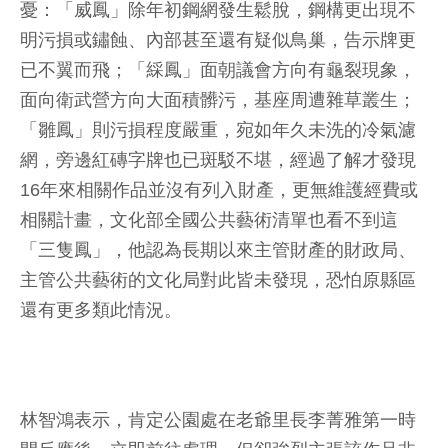
憂：「威鳳」除年初鋼網發生鬆脫，鋼構更出現不
明污損或鏽蝕、內部甚至還有疑似鳥巢，告示牌更
已不翼而飛；「綵鳳」面朝議會方向有龜裂現象，
面向衛武營方向大面積髒污，基座周遭雜草叢生；
「雛鳳」則污損程度嚴重，宛如年久未洗的冷氣濾
網，旁邊紅磚字牌也已斑駁不堪，經過了解才發現
16年來相關作品並沒有列入財產，更無維護經費或
相關計畫，文化部全國公共藝術清單也看不到這
「三隻鳳」，他認為長期以來主管財產的財政局、
主管公共藝術的文化局對此皆未發現，恐怕原縣區
還有更多類此情況。
林智鴻表示，肯定公園處在老爺里長李菁雅第一時