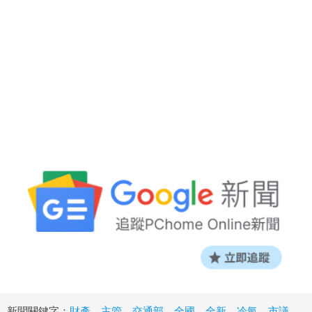
新聞關鍵字：
財產
、
主管
、
交通部
、
全國
、
全新
、
冷氣
、
市議