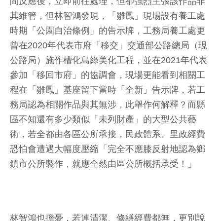
間反應後，立即前往處理，但卻強烈主張該作品非
其維管，但林智鴻發現，「雛鳳」現場設有養工處
時期「公園自治條例」的告示牌，工務局養工處更
曾在2020年代表市府「移交」交通部公路總局（現
公路局）施作槽化島綠美化工程，並在2021年代表
參加「移回市府」的協調會，現場更能看到相關工
程在「雛鳳」基座留下當時「全新」告示牌，若工
務局認為相關作品與其無涉，此舉作何解釋？而縣
區不知還有多少類似「未列財產」的大型公共藝
術，若全都由各區公所承接，民政體系、里政經費
恐怕會遭遇大幅度壓縮「完全不應膝反射地認為鄉
鎮市公所製作，就應全然由區公所概括承受！」
林智鴻也擔憂，若連清潔、修繕經費都無，更別說