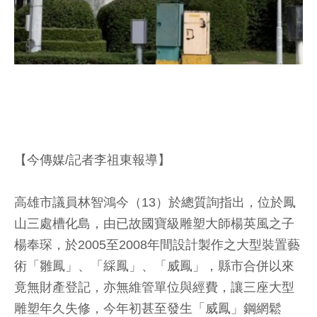
【今傳媒/記者李祖東報導】
高雄市議員林智鴻今（13）於總質詢指出，位於鳳
山三處槽化島，由已故國寶級雕塑大師楊英風之子
楊奉琛，於2005至2008年間設計製作之大型裝置藝
術「雛鳳」、「綵鳳」、「威鳳」，縣市合併以來
竟無財產登記，亦無維管單位與經費，讓三座大型
雕塑年久失修，今年初甚至發生「威鳳」鋼網鬆