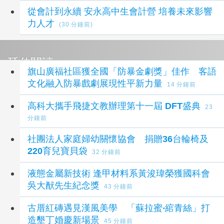
從會計到永續 安永高中生會計營 培養未來影響
力人才
(30 分鐘前)
延伸閱讀
旗山廣福社區獲全國「防暴金劇獎」佳作 客語
文化融入防暴戲劇展現性平新力量
14 分鐘前
高科大攜手飛捷文教辦理第十一屆 DFT盛典
23
分鐘前
社團法人家庭婦幼關懷協會 捐贈36台輪椅及
220育兒寶貝袋
32 分鐘前
液態金屬新技術 逢甲材料系黃浚瑋榮獲國科會
吳大猷先生紀念獎
43 分鐘前
古厝紅磚遇見漢風美學 「蘇拉蜜‧綰青絲」打
造墾丁婚慶新場景
45 分鐘前