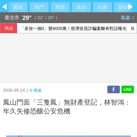
最新
熱門
專題
政治
社會
財經
29°
臺北市
氣象
(
32°
/
28°
)
快訊
陳鏞基首度回家鄉台東出賽 11日預售約5千張票
中職雄鷹簽下永田颯太郎 12日加盟儀式公布合約
【內幕】竹北市長「藍白合大限」將至 國民黨已作好「三腳
「多按一個0」變4000萬！慈濟疫苗詐騙案離奇對話曝光 律
2026-05-14 |
今傳媒
鳳山門面「三隻鳳」無財產登記，林智鴻：
年久失修恐釀公安危機