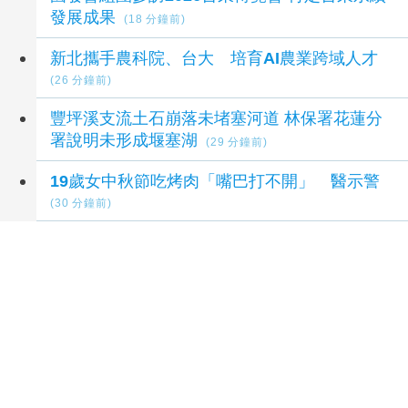
發展成果
(18 分鐘前)
新北攜手農科院、台大 培育AI農業跨域人才
(26 分鐘前)
豐坪溪支流土石崩落未堵塞河道 林保署花蓮分
署說明未形成堰塞湖
(29 分鐘前)
19歲女中秋節吃烤肉「嘴巴打不開」 醫示警
(30 分鐘前)
延伸閱讀
入住擁有130年歷史的小岩井農場！開箱
「AZUMA FARM KOIWAI」體驗最高級的奢華
1 天前
科技、服務業同步搶才！新竹畢業季徵才釋出
3470個工作機會
3 天前