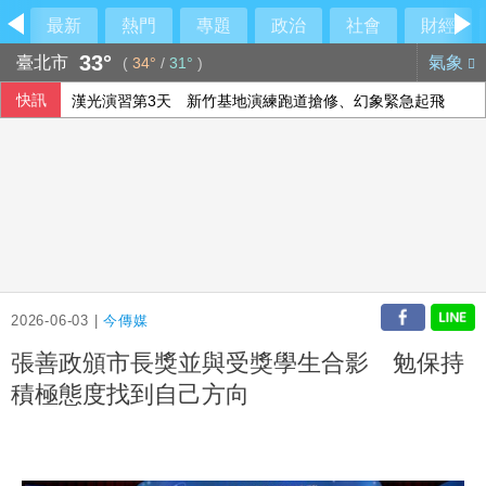
最新
熱門
專題
政治
社會
財經
33°
臺北市
氣象
(
34°
/
31°
)
快訊
漢光演習第3天 新竹基地演練跑道搶修、幻象緊急起飛
預算恐遭砍 海基會：不排除調漲文書驗證費用
南港LaLaport驚傳施工意外 天花板、鷹架掉落砸傷65歲婦人
北韓夏季酷熱難當 官媒宣傳吃狗肉湯消暑
2026-06-03 |
今傳媒
張善政頒市長獎並與受獎學生合影 勉保持
積極態度找到自己方向