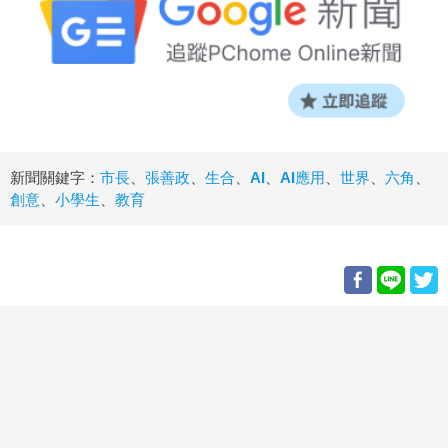
新聞關鍵字：
市長
、
張善政
、
生合
、
AI
、
AI應用
、
世界
、
六角
、
創意
、
小學生
、
教育