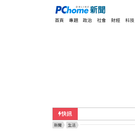
首頁
專題
政治
社會
財經
科技
快訊
美官員：伊朗與阿曼預期
新聞
生活