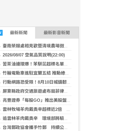
最新
新聞
最新影音新聞
W
臺南榮服處相見歡暨清境農場微旅行 幸福小榮眷圓滿築夢
2026/08/07 空氣品質說明(22:00)
苦茶油連環爆！苯駢芘超標名單再增2款 官方急令全面下架
竹輪電動車進駐宜蘭五結 推動綠能永續及高齡關懷
行動網路恐受限！8月10日城鎮韌性演習 北港警籲民眾快準備
屏東縣政府交通旅遊處布局菲律賓觀光市場 拜會航空公司與旅遊巨頭共拓國際客源
兆豐證券「每股GO」推出美股盤前交易 下午4點搶先布局
雲林牧場羊肉戴奧辛超標近2倍 問題羊全數撲殺、環境部追查牧草來源
追雲林羊肉戴奧辛 環境部將驗牧草生長處環境介質
台灣郵政協會攜手竹郵 持續公益關懷暨改善獨居長者居住環境傳遞溫暖愛心