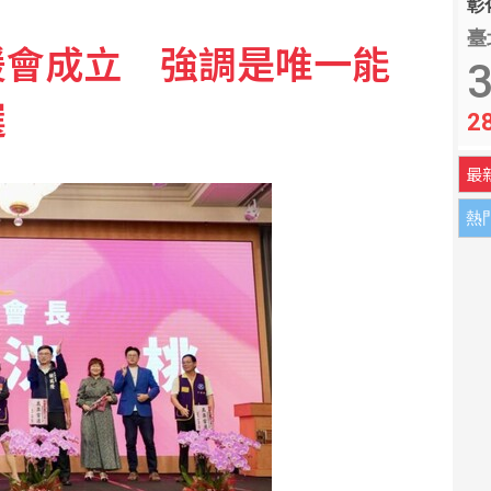
彰化
臺
援會成立 強調是唯一能
3
選
2
最
熱