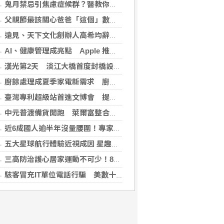
鬼月禁忌引焦慮症候群？醫教你破除強迫症狀與焦慮迷思
父親節最該關心爸爸「這個」數字！中西醫聯手揪出三高危機
遠見、天下文化創辦人高希均辭世 留下華人世界珍貴思想遺產
AI、健康管理成亮點 Apple 推薦多元裝置迎接父親
漢光第2天 淡江大橋首度封橋設3防線阻敵直衝中樞
廚餘處理成夏季家電新需求 廚餘機優惠搭地方補助最高省近萬元
臺灣專利超級站首進文博會 提供免費智財諮詢助創作者護創意
中元普渡備貨開跑 萊爾富整合祭拜供品與民生補貨需求
近6成國人逾半年沒量腰圍！專家籲每月量1次 幫助揪出代謝症候群
五大星球航行體驗近視成因 星趣控「視覺星球挑戰2.0」動手又動腦
三高防治護心居家運動不可少！888知能宣導互動遊戲，掌握自己的健康密碼
駭客冒充IT單位電話行騙 美數十家金融機構成目標