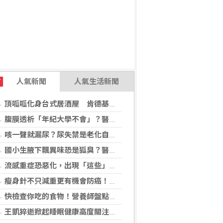
人氣新聞
人氣生活新聞
T
頂呱呱化身台式居酒屋 肯德基聯名EVA攻漫迷
腹膜透析「年紀大學不會」？醫：年齡並非限制 評估還要看3面向
咳一聲就漏尿？尿失禁是老化自然現象？醫揭：不同尿失禁的治療方式
國小生腋下飄異味恐是狐臭？醫：若伴青春期徵象應評估性早熟
流感重症恐惡化，出現「這些」症狀別再等！醫籲：別因非流感季就掉以輕心
瘦身針不只減重更有機會防癌！無糖尿病肥胖者使用GLP-1藥物 罹癌風險顯著下降
快檢查你吃的食物！營養師盤點「5大反式脂肪來源」跟你想的不同
王凱猝逝掀起睡眠健康高度關注！醫籲：最危險的不是熬夜，而是「這個」錯覺