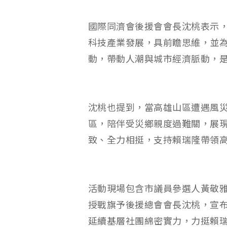
國際同濟會後援會會長沈桃表示，
科技產業發展，具前瞻思維，並
動，帶動人潮與城市經濟脈動，
沈桃也提到，當高雄山區遭遇風
區，陪伴受災鄉親度過難關，展
致、全力相挺，支持賴瑞隆帶領
活動現場包含市議員參選人黃敬
授戰旗予後援總會會長沈桃，宣
延續基層社團綿密實力，力挺賴