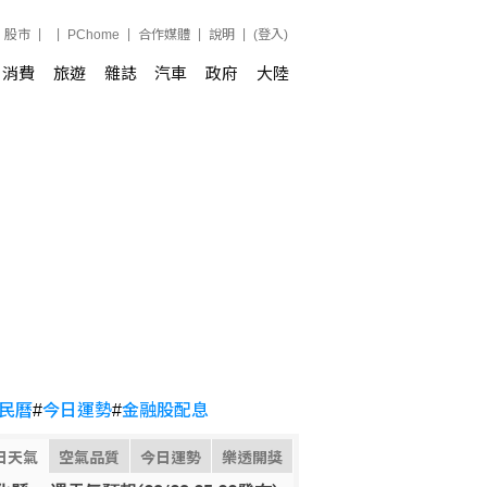
股市
PChome
合作媒體
說明
(登入)
消費
旅遊
雜誌
汽車
政府
大陸
民曆
#
今日運勢
#
金融股配息
日天氣
空氣品質
今日運勢
樂透開獎