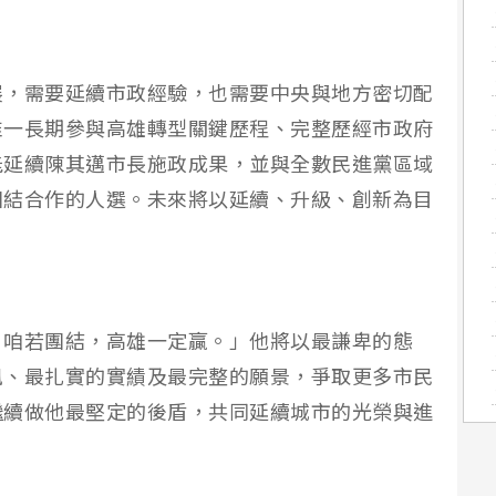
展，需要延續市政經驗，也需要中央與地方密切配
唯一長期參與高雄轉型關鍵歷程、完整歷經市政府
能延續陳其邁市長施政成果，並與全數民進黨區域
團結合作的人選。未來將以延續、升級、創新為目
；咱若團結，高雄一定贏。」他將以最謙卑的態
風、最扎實的實績及最完整的願景，爭取更多市民
繼續做他最堅定的後盾，共同延續城市的光榮與進
。