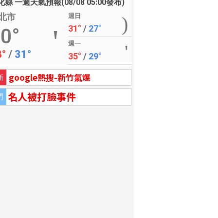
縣 一週天氣預報(08/08 05:00發布)
北市
週日
31°
/
27°
0°
週一
8°
/
31°
35°
/
29°
google熱搜-新竹氣爆
新
名人被打臉事件
門