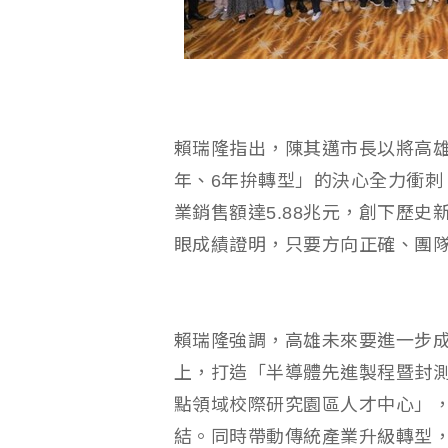
賴瑞隆指出，陳其邁市長以將高雄
年、6年拚轉型」的決心全力衝刺
業銷售額達5.88兆元，創下歷
眼成績證明，只要方向正確、團
賴瑞隆強調，高雄未來要進一步
上，打造「半導體先進製程暨封測
點領域校際研究園區人才中心」
結。同時帶動傳統產業升級轉型