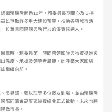
認識賴瑞隆超過10年，賴委員長期關心及支持
為高雄爭取許多重大建設預算，推動各項城市活
是一位兼具國際觀與執行力的優質候選人。
災衝擊時，賴委員第一時間帶領團隊與物資挺進災
現出溫度、承擔及領導者風範。她呼籲大家團結一
高雄繼續向前。
雅、吳昱鋒、張以理等多位戰友到場。並由賴瑞隆
布國際同濟會高屏區後援總會正式啟動，未來也將
瑞隆做市長。