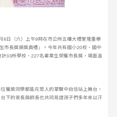
月6日（六）上午9時在市公所五樓大禮堂隆重舉
業生市長獎頒獎典禮」。今年共有國小20校、國中
計33所學校、227名畢業生榮獲市長獎，場面溫
每位獲獎同學都能在眾人的掌聲中自信站上舞台，
。台下的家長與師長也共同見證孩子們多年來以汗