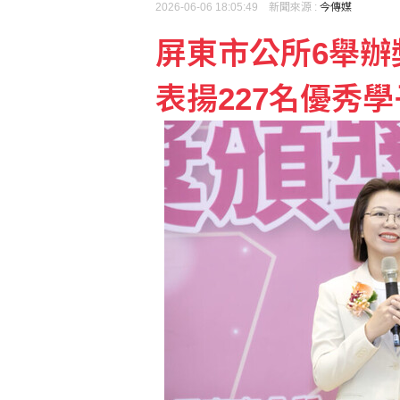
2026-06-06 18:05:49 新聞來源 :
今傳媒
台糖：下半年停購外購粗
屏東市公所6舉辦
孩子未來有沒有競爭力？
表揚227名優秀學