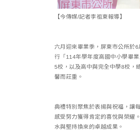
【今傳媒/記者李祖東報導】
六月迎來畢業季，屏東市公所於6
行「114年學年度高國中小學畢
5校，以及高中與完全中學8校，總
馨而莊重。
典禮特別聚焦於表揚與祝福，讓
感受努力獲得肯定的喜悅與榮耀
水與堅持換來的卓越成果。