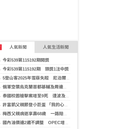
人氣新聞
人氣生活新聞
T
今彩539第115192期開獎
今彩539第115192期 頭獎1注中獎
5登山客2025年雪崩失蹤 尼泊爾救難隊尋獲遺體
俄軍空襲烏克蘭首都基輔及周邊區域 造成4人喪命
泰國校園槍擊案增至9死 遭波及12歲女童不治
許富凱父親節登小巨蛋 「我的心肝寶貝」思念爸爸
梅西父親病逝享壽68歲 一路陪伴兒子闖蕩足壇
國內油價連2週不調整 OPEC增產國際油價跌