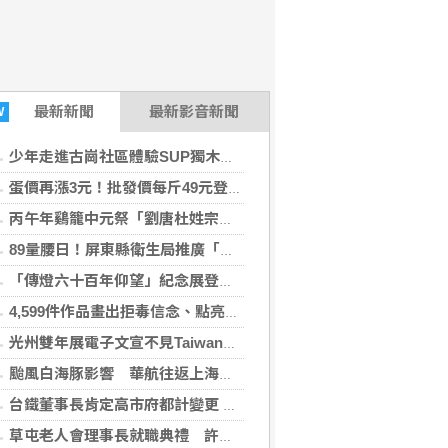
最新
新聞
最新影音新聞
W
少年走進古崗社區體驗SUP獨木舟 培養健康知能×水域安全觀念
蛋價再漲3元！批發價每斤49元登近2年高點 4因素一次引爆
丙午年鷄籠中元祭「劉唐杜姓宗親會」輪值主普
89量腰日！屏東縣衛生局推廣「健康ACE」法則 遠離代謝症候群危機
「傳燈六十百年仰望」紀念展登場 回顧星雲弘法足跡
4,599件作品畫出拒毒信念、點亮品格教育 2026港都反毒盃繪圖競賽頒獎
光州雙年展電子文宣不見Taiwan 文化部抗議
颱風白海豚影響 華航往返上海航班異動
台鐵董事長肯定高市府都計變更 舊機廠華麗轉身化身全台最大兒童新樂園
草屯老人會理事長就職典禮 許淑華頒發當選證書