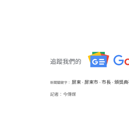
屏東
屏東市
市長
頒獎典
新聞關鍵字：
、
、
、
記者：今傳媒