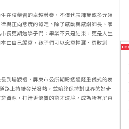
學生在校學習的卓越榮譽，不僅代表課業或多元領
自律與正向態度的肯定。除了感動與感謝師長、家
琪市長更期勉學子們：畢業不只是結束，更是人生
劇本由自己編寫，孩子們可以恣意揮灑、勇敢創
HO
校長到場觀禮，屏東市公所期盼透過隆重儀式的表
的道路上持續發光發熱，並始終保持對世界的好奇
教育資源，打造更優質的育才環境，成為所有屏東