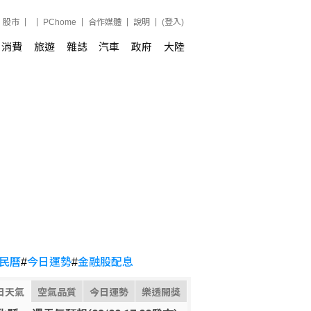
股市
PChome
合作媒體
說明
(登入)
消費
旅遊
雜誌
汽車
政府
大陸
民曆
#
今日運勢
#
金融股配息
日天氣
空氣品質
今日運勢
樂透開獎