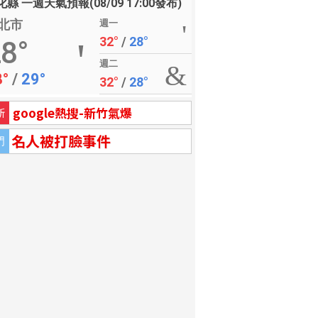
縣 一週天氣預報(08/09 17:00發布)
北市
週一
32°
/
28°
8°
週二
8°
/
29°
32°
/
28°
google熱搜-新竹氣爆
新
名人被打臉事件
門