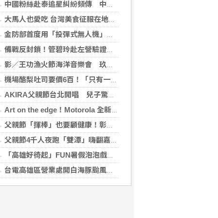
中國粉絲赴泰追星糾紛頻傳 中國駐泰使館籲文明守法
大馬人也愛吃 台灣美食征服在地味蕾
金防部首度用「投彈式無人機」火力圍剿敵軍
備戰反封鎖！管碧玲赴左營驗證海巡平戰轉換
影／王功漁火節海洋音樂會 玖壹壹壓軸、煙火嗨翻王功漁港
機場酪梨吐司要價6百！「只有一片麵包」旅客傻眼 專家揭高價背後原因
AKIRA父親節台北開唱 兒子驚喜獻聲「爸爸I Love You」
Art on the edge！Motorola 全新 edge 70 pro 纖薄登場 「電量王者，軍規耐用」moto g37 power 同步亮相
父親節「揮棒」也要顧健康！彰基現身原民壘球賽
父親節4千人夜跑「雙潭」嗨翻嘉義 黃敏惠鳴槍：運動打造幸福城市
「高雄好徛起」FUN暑假泡泡戲水樂園開張囉
台電高雄區營業處開白海豚颱風災害整備會議