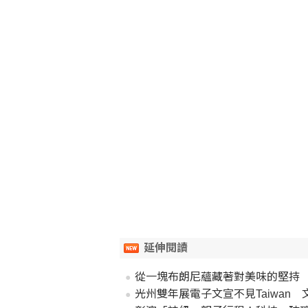
延伸閱讀
從一塊布朗尼蘊藏著對美味的堅持 
光州雙年展電子文宣不見Taiwan