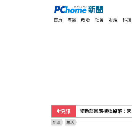
首頁
專題
政治
社會
財經
科技
陸勤部回應榴彈掉落：繫
快訊
新加坡慶獨立61週年 
新聞
生活