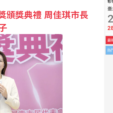
彰化
油 自主進口黃豆產製成品油
臺
獎頒獎典禮 周佳琪市長
2
父母最該做的是這件事
子
2
最
熱