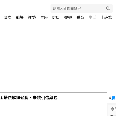
國際
職場
運勢
星座
健康
娛樂
體育
生活
上班族
固帶快解鎖鬆脫、未裝引信藥包
#
農
萬人齊聚體育場強調國家敘事
今