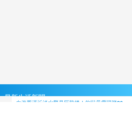
最新生活新聞
白海豚逼近淡水驚見巨龍捲！鉤狀母雲現蹤30
分鐘
(2 小時前)
開幕首日湧3萬人朝聖！高雄親子樂園區嗨翻
(2
小時前)