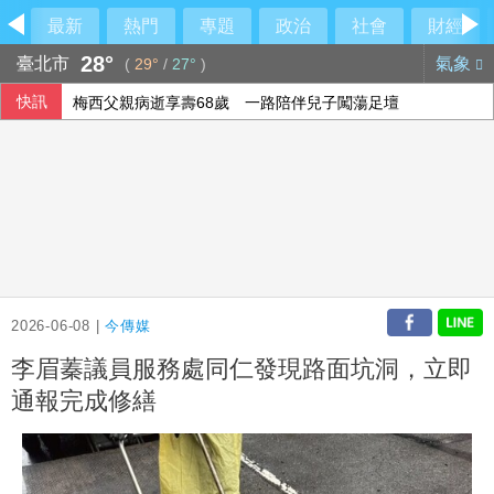
最新
熱門
專題
政治
社會
財經
28°
臺北市
氣象
(
29°
/
27°
)
快訊
梅西父親病逝享壽68歲 一路陪伴兒子闖蕩足壇
2026-06-08 |
今傳媒
李眉蓁議員服務處同仁發現路面坑洞，立即
通報完成修繕