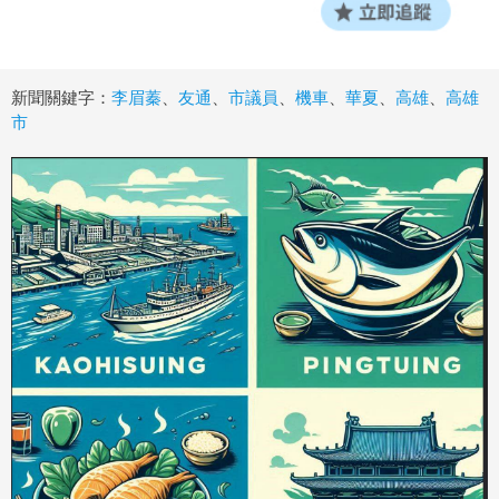
新聞關鍵字：
李眉蓁
、
友通
、
市議員
、
機車
、
華夏
、
高雄
、
高雄
市