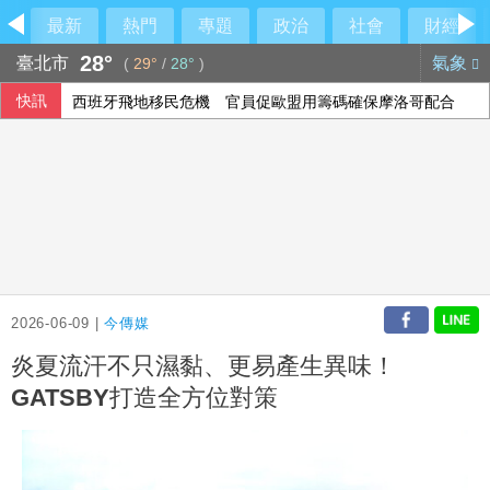
最新
熱門
專題
政治
社會
財經
28°
臺北市
氣象
(
29°
/
28°
)
快訊
西班牙飛地移民危機 官員促歐盟用籌碼確保摩洛哥配合
2026-06-09 |
今傳媒
炎夏流汗不只濕黏、更易產生異味！
GATSBY打造全方位對策