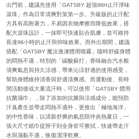
出門前，建議先使用「GATSBY 超強96H止汗淨味
滾珠」作為日常清爽對策第一步。升級版的止汗配
方具有高附著力，不易因衣物摩擦而降低效果，搭
配大滾珠設計，一抹即可快速貼合肌膚，並可維持
長達96小時的止汗與抑味效果。而外出期間，建議
搭配「GATSBY 魔法激凍體用噴霧」隨時舒緩身體
的悶熱不適，特別的「碳酸蘇打」香味融合汽水般
清爽氣息與持久涼感，帶來沁涼舒適的使用感受，
幫助身體維持清香與舒適清爽感。而運動後、長時
間活動後或大量流汗時，可以使用「GATSBY 體用
抗菌濕巾」，除了添加的抗菌與涼感成分，能預防
汗臭產生並帶走悶熱不適外，更推出「極地海洋」
的中性香味，以清新舒爽的氣息陪伴炎熱夏日，一
張大尺寸紙巾從脖子到全身皆可擦拭，快速帶走汗
水與濕黏不適，恢復潔淨乾爽。