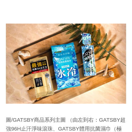
圖/GATSBY商品系列主圖 （由左到右：GATSBY超
強96H止汗淨味滾珠、GATSBY體用抗菌濕巾（極