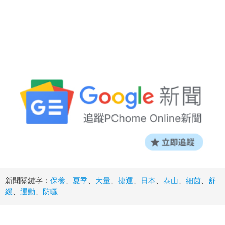
新聞關鍵字：
保養
、
夏季
、
大量
、
捷運
、
日本
、
泰山
、
細菌
、
舒
緩
、
運動
、
防曬