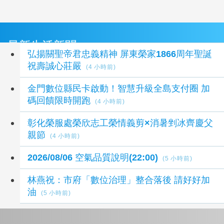
最新生活新聞
弘揚關聖帝君忠義精神 屏東榮家1866周年聖誕
祝壽誠心莊嚴
(4 小時前)
金門數位縣民卡啟動！智慧升級全島支付圈 加
碼回饋限時開跑
(4 小時前)
彰化榮服處榮欣志工榮情義剪×消暑剉冰齊慶父
親節
(4 小時前)
2026/08/06 空氣品質說明(22:00)
(5 小時前)
林燕祝：市府「數位治理」整合落後 請好好加
油
(5 小時前)