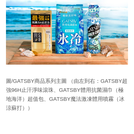
圖/GATSBY商品系列主圖 （由左到右：GATSBY超
強96H止汗淨味滾珠、GATSBY體用抗菌濕巾（極
地海洋）超值包、GATSBY魔法激凍體用噴霧（冰
涼蘇打））