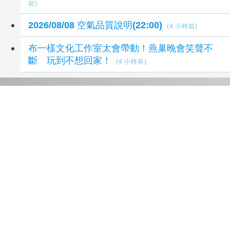
前)
2026/08/08 空氣品質說明(22:00)
(4 小時前)
布一樣文化工作室太會帶動！燕巢晚會笑聲不
斷 玩到不想回家！
(4 小時前)
延伸閱讀
雙十連假臺金機票8/10上午9時開放訂位
4 小時前
影／王功漁火節海洋音樂會 玖壹壹壓軸、煙火
嗨翻王功漁港
4 小時前
臺鐵高雄機廠變身全台最大免費樂園 陳其邁:保
存百年產業記憶！
5 小時前
「火車醫院」變身親子天堂！高雄親子遊樂園開
幕首日人潮爆棚
5 小時前