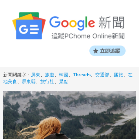
新聞關鍵字：
屏東
、
旅遊
、
韓國
、
Threads
、
交通部
、
國旅
、
在
地美食
、
屏東縣
、
旅行社
、
景點