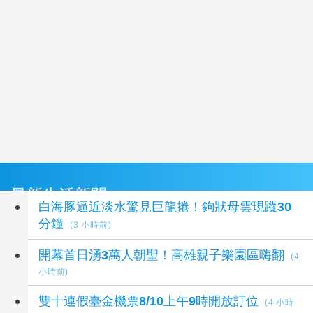
最新生活新聞
白海豚逼近淡水驚見巨龍捲！鉤狀母雲現蹤30
分鐘
(3 小時前)
開幕首日湧3萬人朝聖！高雄親子樂園區嗨翻
(4
小時前)
雙十連假臺金機票8/10上午9時開放訂位
(4 小時