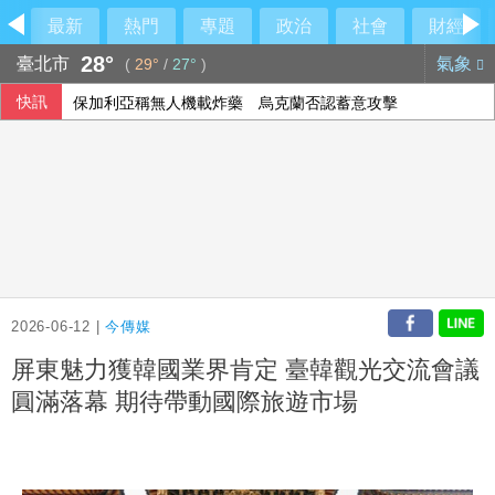
最新
熱門
專題
政治
社會
財經
28°
臺北市
氣象
(
29°
/
27°
)
快訊
保加利亞稱無人機載炸藥 烏克蘭否認蓄意攻擊
2026-06-12 |
今傳媒
屏東魅力獲韓國業界肯定 臺韓觀光交流會議
圓滿落幕 期待帶動國際旅遊市場