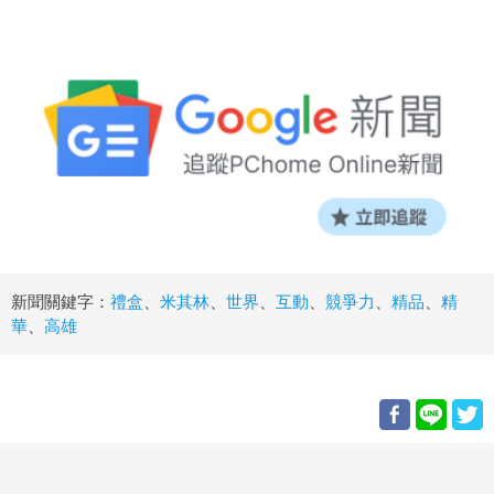
新聞關鍵字：
禮盒
、
米其林
、
世界
、
互動
、
競爭力
、
精品
、
精
華
、
高雄