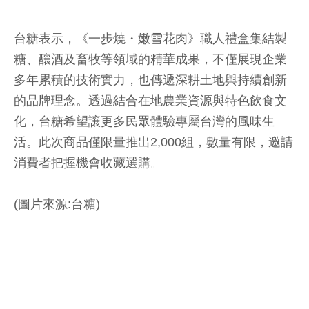
台糖表示，《一步燒・嫩雪花肉》職人禮盒集結製
糖、釀酒及畜牧等領域的精華成果，不僅展現企業
多年累積的技術實力，也傳遞深耕土地與持續創新
的品牌理念。透過結合在地農業資源與特色飲食文
化，台糖希望讓更多民眾體驗專屬台灣的風味生
活。此次商品僅限量推出2,000組，數量有限，邀請
消費者把握機會收藏選購。
(圖片來源:台糖)