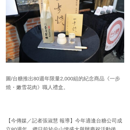
圖/台糖推出80週年限量2,000組的紀念商品《一步
燒・嫩雪花肉》職人禮盒。
【今傳媒／記者張淑慧 報導】今年適逢台糖公司成
立80週年，繼日前於尖山埤盛大舉辦慶祝活動後，