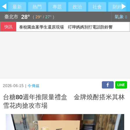
最新
熱門
專題
政治
社會
財經
28°
臺北市
氣象
(
29°
/
27°
)
快訊
泰校園血案學生還原現場 叮嚀媽媽別打電話防鈴響
2026-06-15 |
今傳媒
台糖80週年推限量禮盒 金牌燒酎搭米其林
雪花肉搶攻市場