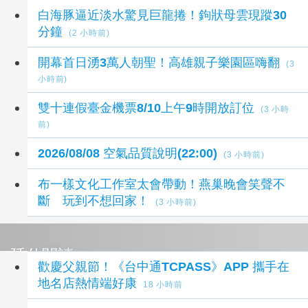
最新生活新聞
白海豚逼近淡水驚見巨龍捲！鉤狀母雲現蹤30
分鐘
(2 小時前)
開幕首日湧3萬人朝聖！高雄親子樂園區嗨翻
(3
小時前)
雙十連假臺金機票8/10上午9時開放訂位
(3 小時
前)
2026/08/08 空氣品質說明(22:00)
(3 小時前)
布一樣文化工作室太會帶動！燕巢晚會笑聲不
斷 玩到不想回家！
(3 小時前)
延伸閱讀
歡慶父親節！《台中通TCPASS》APP 攜手在
地名店熱情端好康
18 小時前