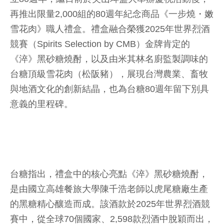
再推出限量2,000組的80週年紀念商品《一步燒・嫩
雪花肉》職人禮盒。禮盒融合榮獲2025年世界烈酒
競賽（Spirits Selection by CMB）金牌肯定的
《淬》黑砂糖燒酎，以及由米其林名廚監製調味的
台糖頂級雪花肉（松阪豬），展現台灣農業、畜牧
與地酒文化的創新結晶，也為台糖80週年留下別具
意義的里程碑。
台糖指出，禮盒中的核心亮點《淬》黑砂糖燒酎，
是由國立高雄餐旅大學陳千浩老師以虎尾糖廠生產
的黑糖精心釀造而成。該酒款於2025年世界烈酒競
賽中，從全球70個國家、2,598款烈酒中脫穎而出，