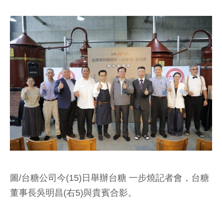
圖/台糖公司今(15)日舉辦台糖 一步燒記者會，台糖
董事長吳明昌(右5)與貴賓合影。