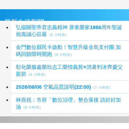
最新生活新聞
弘揚關聖帝君忠義精神 屏東榮家1866周年聖誕
祝壽誠心莊嚴
(6 小時前)
金門數位縣民卡啟動！智慧升級全島支付圈 加
碼回饋限時開跑
(6 小時前)
彰化榮服處榮欣志工榮情義剪×消暑剉冰齊慶父
親節
(6 小時前)
2026/08/06 空氣品質說明(22:00)
(7 小時前)
林燕祝：市府「數位治理」整合落後 請好好加
油
(8 小時前)