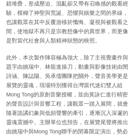
錯堆疊，形成壓迫、混亂卻又帶有召喚感的觀看經
驗，模糊了神聖與荒誕、恐懼與娛樂之間的界線，
也讓觀眾在其中反覆游移於懺悔、凝視與被觀看之
間，使地獄不再只是宗教想像中的異世界，而更像
是對當代社會與人類精神狀態的映照。
此外，本次製作陣容極為強大，除了主視覺畫作與
題字由姚瑞中、林龍進操刀，動畫與影像技術由閔
詩涵、陳誌陽、吳承儒團隊把關外，聲音美學更是
展覽的靈魂，現場特別獲得台灣當代迷幻雙人組
Mong Tong的原創音樂授權，並由黃詠仁進行精密
的聲音設計與音響工程，讓觀眾一踏入展間，就會
隨著詭譎幻象與低頻聲響的牽引，逐漸沉入深邃的
靈魂震撼中。主辦單位也預告，在展覽尾聲將推出
由姚瑞中與Mong Tong聯手的閉幕限定演出，勢必