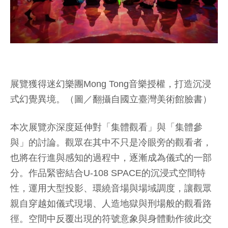
展覽獲得迷幻樂團Mong Tong音樂授權，打造沉浸
式幻覺異境。（圖／翻攝自國立臺灣美術館臉書）
本次展覽亦深度延伸對「集體觀看」與「集體參
與」的討論。觀眾在其中不只是冷眼旁的觀看者，
也將在行進與感知的過程中，逐漸成為儀式的一部
分。作品緊密結合U-108 SPACE的沉浸式空間特
性，運用大型投影、環繞音場與場域調度，讓觀眾
親自穿越如儀式現場、人造地獄與刑場般的觀看路
徑。空間中反覆出現的符號意象與身體動作彼此交