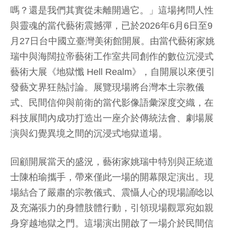
嗎？還是我們其實從未離開過它。」這場拷問人性
與靈魂的當代藝術震撼彈，已於2026年6月6日至9
月27日台中國立臺灣美術館開展。由當代藝術家姚
瑞中與海闊拉帝藝術工作室共同創作的數位沉浸式
藝術大展《地獄懺 Hell Realm》，自開展以來便引
發藝文界狂熱討論。展覽現場將台灣本土宗教儀
式、民間信仰與前衛的當代影像語彙深度交織，在
科技展間內成功打造出一座介於傳統法會、劇場展
演與幻覺異境之間的沉浸式地獄道場。
回顧開展當天的盛況，藝術家姚瑞中特別與正統道
士陳柏瑜攜手，帶來僅此一場的開幕限定演出。現
場結合了嚴肅的宗教儀式、震懾人心的現場誦唸以
及充滿張力的身體肢體行動，引領現場觀眾宛如親
身穿越地獄之門。這場演出開啟了一場介於民間信