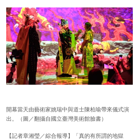
開幕當天由藝術家姚瑞中與道士陳柏瑜帶來儀式演
出。（圖／翻攝自國立臺灣美術館臉書）
【記者章湘瑩／綜合報導】「真的有所謂的地獄