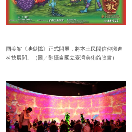
國美館《地獄懺》正式開展，將本土民間信仰搬進
科技展間。（圖／翻攝自國立臺灣美術館臉書）