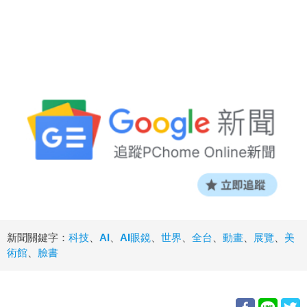
新聞關鍵字：
科技
、
AI
、
AI眼鏡
、
世界
、
全台
、
動畫
、
展覽
、
美
術館
、
臉書