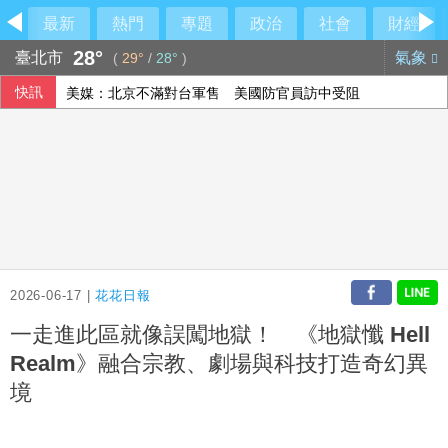
最新
熱門
專題
政治
社會
財經
28°
臺北市
氣象
(
29°
/
28°
)
快訊
美媒：北京不滿對台軍售 美國防官員訪中受阻
美公布就業報告前夕 美股多收黑
伊朗擬禁美以船隻過海峽 國際油價大漲逾3美元
2026-06-17 |
花花日報
一走進此區就像誤闖地獄！ 《地獄懺 Hell
Realm》融合宗教、劇場與科技打造奇幻異
境