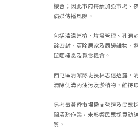
機會；因此市府持續加強市場、
病媒傳播風險。
包括清溝巡檢、垃圾管理、孔洞
餘密封、清除居家及周邊雜物、
鼠類棲息及覓食機會。
西屯區清潔隊班長林志信透露，
清除側溝內油污及淤積物，維持
另考量黃昏市場攤商營運及民眾採
關清疏作業，未影響民眾採買動
質。