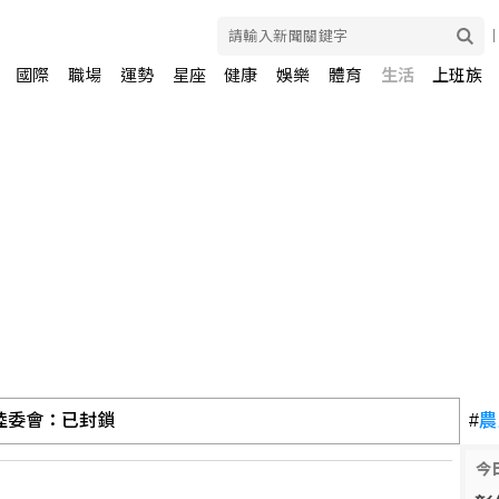
國際
職場
運勢
星座
健康
娛樂
體育
生活
上班族
陸委會：已封鎖
#
農
今
巫啟賢演出做公益