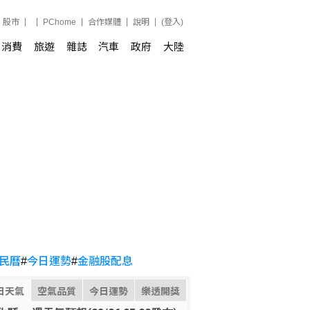
股市
PChome
合作媒體
說明
(登入)
消費
旅遊
雜誌
汽車
政府
大陸
民曆
#
今日運勢
#
金融股配息
日天氣
空氣品質
今日運勢
樂透開獎