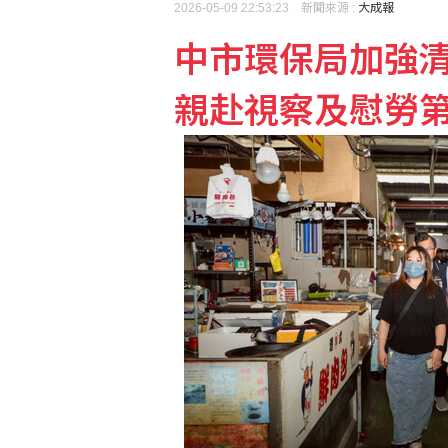
2026-05-09 22:53:23 新聞來源 :
大成報
中市環保局加強清
駐墨爾本官員：台澳深化
親赴視察及慰勞
防跨國鎮壓！學者：相關