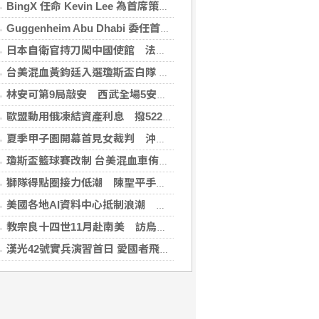
BingX 任命 Kevin Lee 為首席策略長，加速推進多資產、以用戶為核心的發展願景
Guggenheim Abu Dhabi 委任首任館長
日本自衛官持刀闖中國使館 法庭上稱促中國改變外交
台美混血黃鈞廷入選瓊斯盃白隊 榮幸披台灣戰袍
林安可第9局敲安 西武全場5安遭羅德完封
歐盟動用俄凍結資產利息 撥522億元援助烏克蘭
夏季甲子園開幕首見女裁判 沖繩尚學力拚二連霸
瓊斯盃籃球賽改制 台美混血車侑城、黃鈞廷成亮點
獅隊得點圈接力低潮 陳聖平手感冷到結霜
美國各地AI資料中心抵制浪潮 川普指控北京煽動
教宗良十四世11月赴南美 訪烏拉圭、阿根廷和秘魯
漢光42號實兵演習首日 愛國者飛彈車高雄罕見現蹤