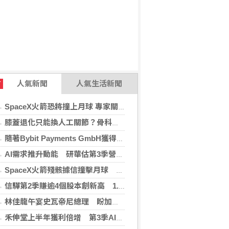
人氣新聞
人氣生活新聞
T
SpaceX火箭恐將撞上月球 專家關注衝擊後果
膝蓋退化只能換人工關節？骨科醫師解析「退化性關節炎」治療評估
隨著Bybit Payments GmbH獲得電子貨幣機構牌照，Bybit.eu進一步拓展其在歐洲的業務布局
AI需求推升動能 研華估第3季營收雙增、毛利率持穩
SpaceX火箭殘骸據信撞擊月球 無即時畫面暫難確認
信驊第2季賺逾4個股本創新高 1.87億元參與M31私募
林佳龍午宴史瓦帝尼總理 盼加強各領域雙邊合作
禾伸堂上半年獲利倍增 第3季AI用MLCC需求看旺