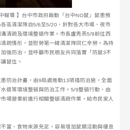
臺中報導 】台中市政府啟動「台中NO鼠」鼠患預
區清潔隊自5/6至5/20，針對各大市場、夜市
溝清疏及環境整頓作業。市長盧秀燕5/9前往西
溝清疏情形，並慰勞第一線清潔隊同仁辛勞。為持
加強防治，並呼籲市民朋友共同落實「防鼠3不
不讓鼠住。
患防治計畫，由9局處推動13項措防治施，全面
水道等環境整頓與防治工作。5/9整頓行動，由
昏市場營業前進行相關整頓清疏作業，給市民家人
理不當、食物來源充足，容易增加鼠類活動與棲息