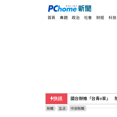
首頁
專題
政治
社會
財經
科技
快訊
國台辦推「台青e家」 
新聞
生活
中部新聞
胡瓜演唱會票房告急 邀