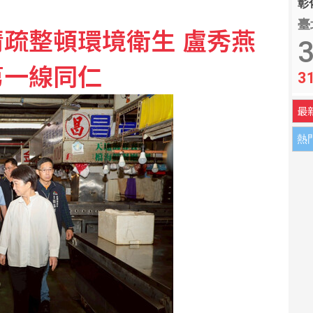
彰化
臺
疏整頓環境衛生 盧秀燕
合作 發展相互依存關係
3
第一線同仁
3
罪刑應提升國安層級
最
熱