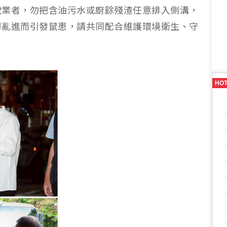
飲業者，勿把含油污水或廚餘殘渣任意排入側溝，
髒亂進而引發鼠患，請共同配合維護環境衛生、守
HO