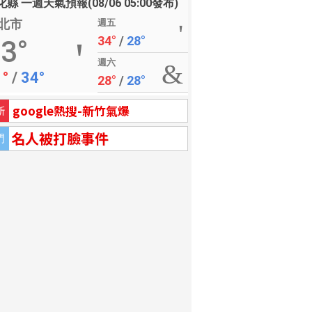
縣 一週天氣預報(08/06 05:00發布)
北市
週五
34°
/
28°
3°
週六
1°
/
34°
28°
/
28°
google熱搜-新竹氣爆
新
名人被打臉事件
門