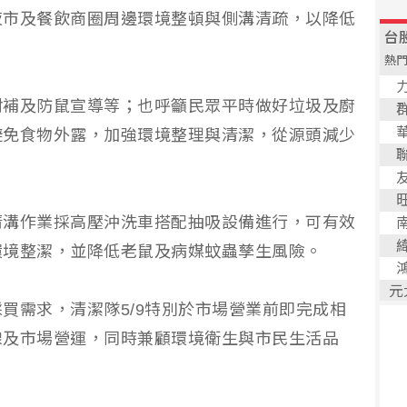
夜市及餐飲商圈周邊環境整頓與側溝清疏，以降低
封補及防鼠宣導等；也呼籲民眾平時做好垃圾及廚
避免食物外露，加強環境整理與清潔，從源頭減少
清溝作業採高壓沖洗車搭配抽吸設備進行，可有效
環境整潔，並降低老鼠及病媒蚊蟲孳生風險。
買需求，清潔隊5/9特別於市場營業前即完成相
線及市場營運，同時兼顧環境衛生與市民生活品