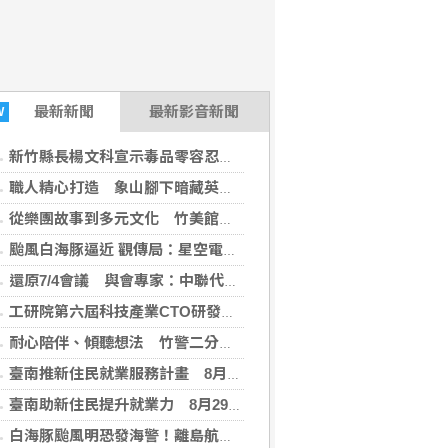
最新
新聞
最新影音新聞
W
新竹縣長楊文科宣示毒品零容忍 檢警聯手強力掃蕩依托咪酯
職人精心打造 象山腳下暗藏英倫花徑
從樂團故事到多元文化 竹美館社區UP培力工作坊陪伴團隊拓展地方視野
颱風白海豚逼近 觀傳局：星空電影院順延一週
還原7/4會議 與會專家：中聯代表是中途應要求入席
工研院第六屆科技產業CTO研發高管班報名 匯聚頂尖專家傳授專業秘訣
耐心陪伴、傾聽想法 竹警二分局透過關懷及同理心溝通助滯留在外男子返家團聚
臺南推新住民就業服務計畫 8月29日辦理講座暨職場參訪
臺南助新住民提升就業力 8月29日辦就業講座暨企業參訪
白海豚颱風明恐發海警！離島航線部分停航