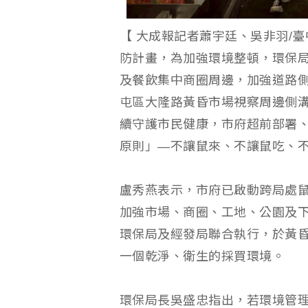
【 大成報記者蕭宇廷、吳非羽/
防計畫，為加強環境整頓，環保局各
及餐飲集中商圈周邊，加強道路側
屯區大隆路黃昏市場視察周邊側
續守護市民健康，市府超前部署、
原則」—不讓鼠來、不讓鼠吃、
盧秀燕表示，市府已啟動跨局處鼠
加強市場、商圈、工地、公園及下
環保局及經發局聯合執行，於黃
一個乾淨、衛生的採買環境。
環保局長吳盛忠指出，若環境管