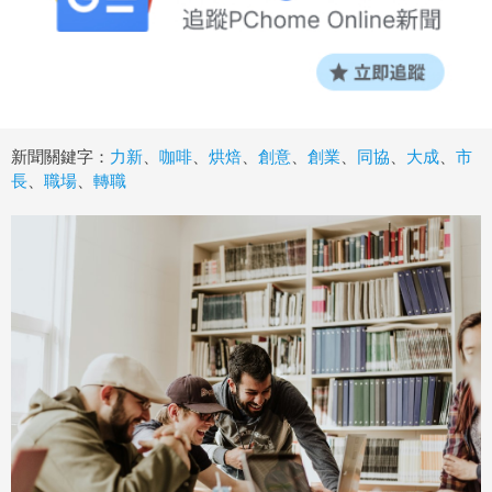
新聞關鍵字：
力新
、
咖啡
、
烘焙
、
創意
、
創業
、
同協
、
大成
、
市
長
、
職場
、
轉職