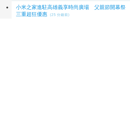
小米之家進駐高雄義享時尚廣場 父親節開幕祭
三重超狂優惠
(25 分鐘前)
科技賦能特教 融合凝聚初心！第十四屆海峽青
年薈特教研學營開營
(30 分鐘前)
延伸閱讀
傳奇網路公告2026年7月份經營績效
1 秒前
中年轉職不迷茫！ 紡織廠基層員工43歲中年
失業透過桃分署職訓成功翻身
2 小時前
失業危機變創業轉機！ 紡織廠基層員工中年失
業靠職訓逆襲成老闆
2 小時前
中年失業變創業老闆！ 43歲男靠職訓考取乙
級證照翻轉沒落家業
2 小時前