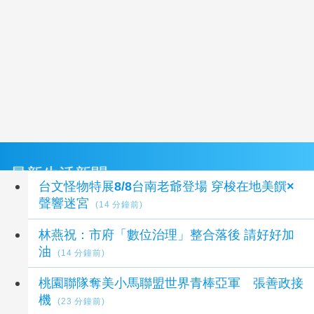
最新生活新聞
台文怪物特展8/8台南老爺登場 穿梭在地美饌×
聲響迷宮
(14 分鐘前)
林燕祝：市府「數位治理」整合落後 請好好加
油
(14 分鐘前)
桃園聯隊奪美小馬聯盟世界青棒亞軍 張善政接
機
(23 分鐘前)