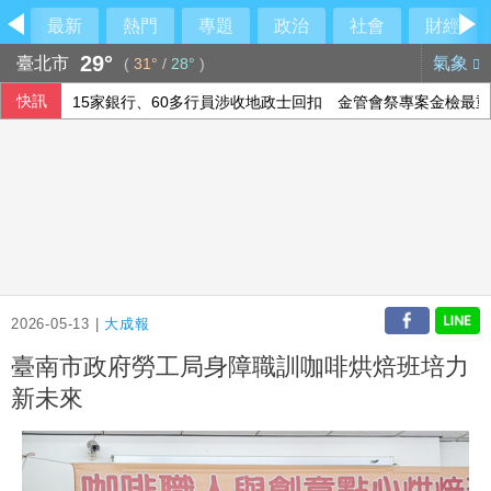
最新
熱門
專題
政治
社會
財經
29°
臺北市
氣象
(
31°
/
28°
)
快訊
15家銀行、60多行員涉收地政士回扣 金管會祭專案金檢最重
設局詐騙慈濟10.6億 前彰化律師公會理事長陳昱瑄續押禁見
德媒：中歐開始為可能升級的貿易摩擦做準備
國銀個人放款旺 6月大增2575億寫史上單月新高
2026-05-13 |
大成報
臺南市政府勞工局身障職訓咖啡烘焙班培力
新未來