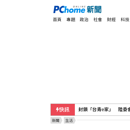
首頁
專題
政治
社會
財經
科技
快訊
封鎖「台青e家」 陸委
新聞
生活
陳時中要藍白道歉 民眾