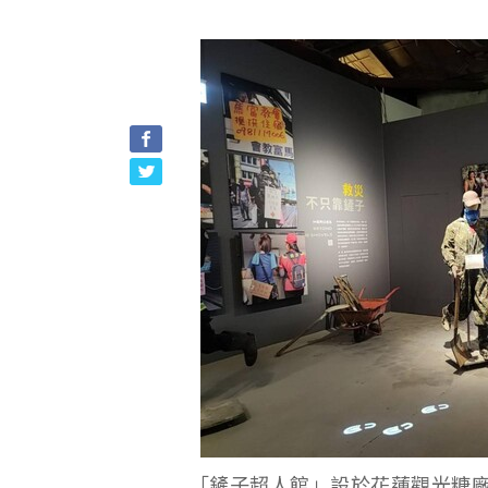
「鏟子超人館」設於花蓮觀光糖廠