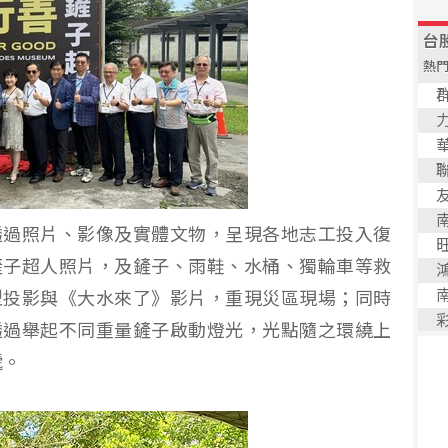
透過照片、影像及實體文物，呈現各地志工投入復
鏟子超人照片，及鏟子、雨鞋、水桶、獨輪車等救
型投影與《大水來了》影片，重現災區現場；同時
透過舉起不同重量鏟子啟動燈光，光點隨之環繞上
遞。