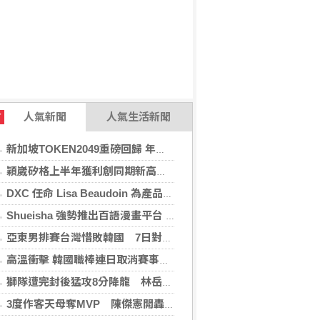
人氣新聞
人氣生活新聞
T
新加坡TOKEN2049重磅回歸 年度行業頂級盛會再度啟幕
穎崴矽格上半年獲利創同期新高 AI先進製程需求帶動
DXC 任命 Lisa Beaudoin 為產品總監，以加速產品導向型增長
Shueisha 強勢推出百語漫畫平台 MANGA MILLION 大舉進軍全球市場
亞東男排賽台灣惜敗韓國 7日對戰日本拚4強
高溫衝擊 韓國職棒連日取消賽事、11日起晚間7時開打
獅隊遭完封後猛攻8分降龍 林岳平：總是要發揮
3度作客天母奪MVP 陳傑憲開轟擊退雙殺心魔