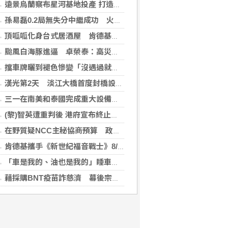
遠景烏蘭察布星河基地投產 打造吉瓦級AI基礎設施新模式
孫易磊0.2局無失分中繼成功 火腿擊敗軟銀
頂呱呱化身台式居酒屋 肯德基聯名EVA攻漫迷
颱風白海豚進逼 卓榮泰：高災害潛勢區加強預防性整備
擋車牌曬到褪色慘變「沒遇過就好了」！崔始源親朝聖崩潰喊：記得常換照片
漢光第2天 淡江大橋首度封橋設3防線阻敵直衝中樞
三一在南美和泰國完成重大設備交付，全球佈局持續拓展
(黎)智英遭重判後 港府宣布終止壹傳媒調查
在野質疑NCC主秘協商預算 政院：委員全出缺所致
肯德基攜手《新世紀福音戰士》8/11霸脆覺醒 首度跨界台灣速食品牌！
「車是我的、油也是我的」睡車竟被收住宿費 官方一句話打臉飯店
藉採購BNT疫苗詐慈濟 幕後宗教團體夫婦接押禁見