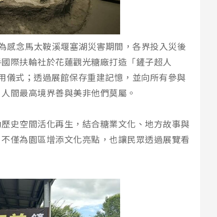
 為感念馬太鞍溪堰塞湖災害期間，各界投入災後
手國際扶輪社於花蓮觀光糖廠打造「鏟子超人
用儀式；透過展館保存重建記憶，並向所有參與
，人間最高境界善與美非他們莫屬。
動歷史空間活化再生，結合糖業文化、地方故事與
，不僅為園區增添文化亮點，也讓民眾透過展覽看
。