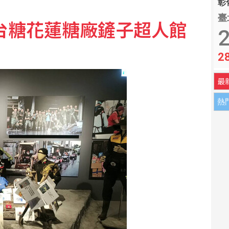
彰化
臺
台糖花蓮糖廠鏟子超人館
其簽署共同防禦協定
2
2
光電資訊平台增3大公開資訊
最
熱