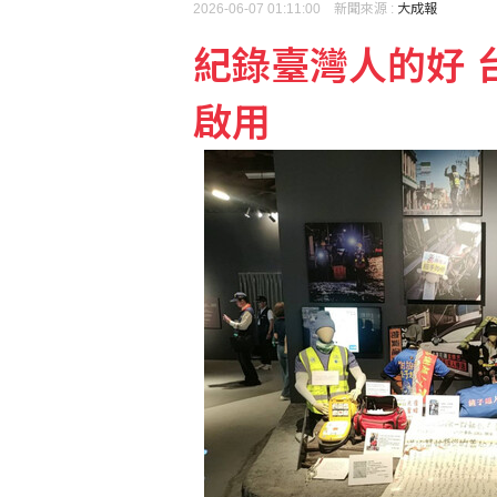
2026-06-07 01:11:00 新聞來源 :
大成報
紀錄臺灣人的好 
沙烏地、巴基斯坦與土耳
啟用
強化能源轉型廉政防護 