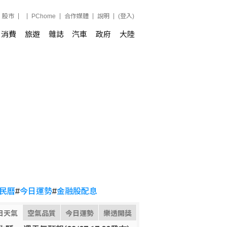
股市
PChome
合作媒體
說明
(登入)
消費
旅遊
雜誌
汽車
政府
大陸
民曆
#
今日運勢
#
金融股配息
日天氣
空氣品質
今日運勢
樂透開獎