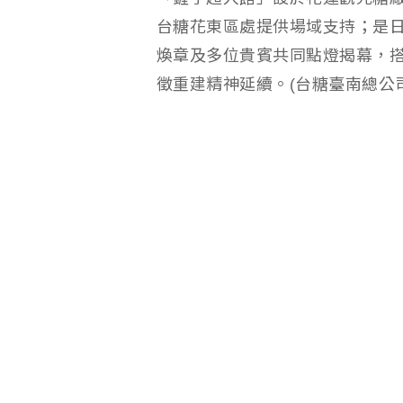
台糖花東區處提供場域支持；是
煥章及多位貴賓共同點燈揭幕，
徵重建精神延續。(台糖臺南總公