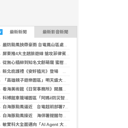
最新
新聞
最新影音新聞
W
嚴防颱風挾帶豪雨 台電鳳山區處全面啟動各項防颱應變機制
屏東推4大主題旅遊線 搶攻菲律賓市場
從無心插柳到知名文創萌寵 蜜柑站長以全新主題參與2026臺灣文博會
新北庇護禮《安好植光》登場 療癒植栽兼具食用巧思
「高雄親子遊樂園區」明天盛大開幕 30多項設施暑假全面免費玩
看海美術館《日常事務所》開展 把職場與生活日常變成最好玩的藝術體驗
科博館車籠埔園區「阿媽ê防災智慧」特展 宣導面對災害重要觀念
白海豚颱風逼近 台電超前部署7215人力、3338輛車全台防颱
白海豚颱風接近 海保署提醒勿前往海邊活動 發現海洋廢棄物可透過MDCN通報
敏實科大全面邁向「AI Agent 大學」 每周抽籤即席分享讓數位助手落實日常