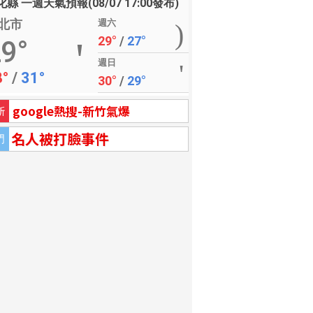
縣 一週天氣預報(08/07 17:00發布)
北市
週六
29°
/
27°
9°
週日
8°
/
31°
30°
/
29°
google熱搜-新竹氣爆
新
名人被打臉事件
門