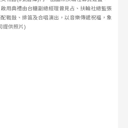
日啟用典禮由台糖副總經理曾見占、扶輪社總監張
搭配戰鼓、排笛及合唱演出，以音樂傳遞祝福，象
司提供照片)