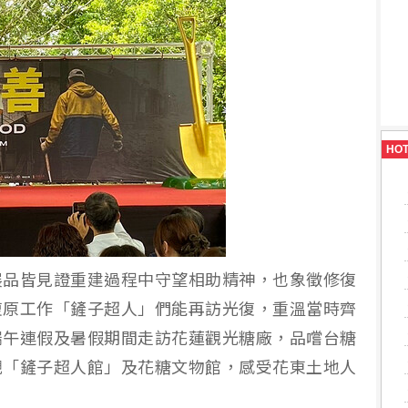
HO
展品皆見證重建過程中守望相助精神，也象徵修復
復原工作「鏟子超人」們能再訪光復，重溫當時齊
端午連假及暑假期間走訪花蓮觀光糖廠，品嚐台糖
觀「鏟子超人館」及花糖文物館，感受花東土地人