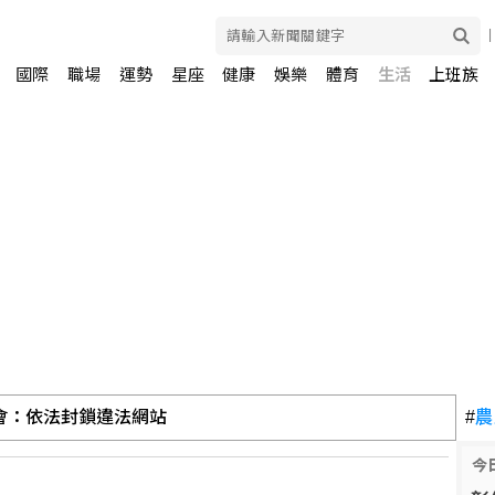
國際
職場
運勢
星座
健康
娛樂
體育
生活
上班族
會：依法封鎖違法網站
#
農
今
黨反擊：別拿慈濟遭詐洗記憶