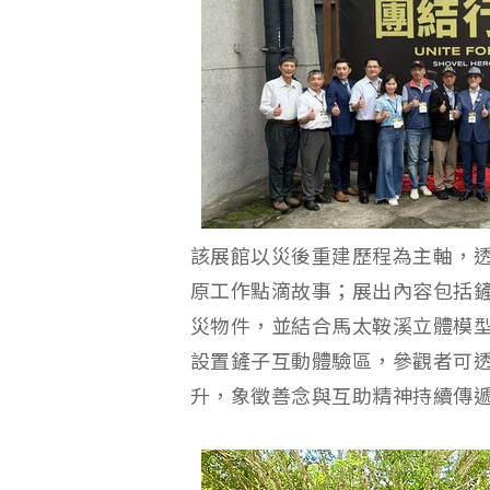
該展館以災後重建歷程為主軸，
原工作點滴故事；展出內容包括
災物件，並結合馬太鞍溪立體模
設置鏟子互動體驗區，參觀者可
升，象徵善念與互助精神持續傳