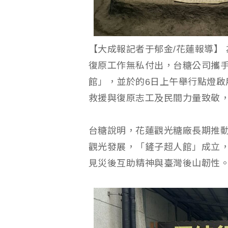
【大成報記者于郁金/花蓮報導】
復原工作無私付出，台糖公司攜
館」，並於的6日上午舉行點燈啟
救援與復原志工及民間力量致敬
台糖說明，花蓮觀光糖廠長期推
觀光發展，「鏟子超人館」成立
見災後互助精神與臺灣後山韌性