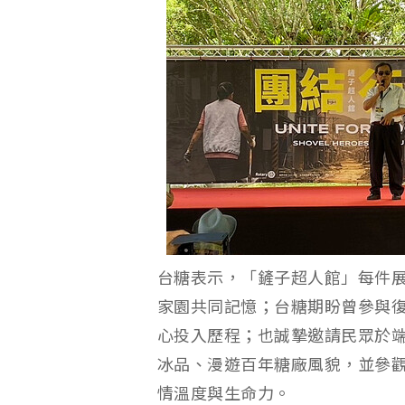
台糖表示，「鏟子超人館」每件
家園共同記憶；台糖期盼曾參與
心投入歷程；也誠摯邀請民眾於
冰品、漫遊百年糖廠風貌，並參
情溫度與生命力。