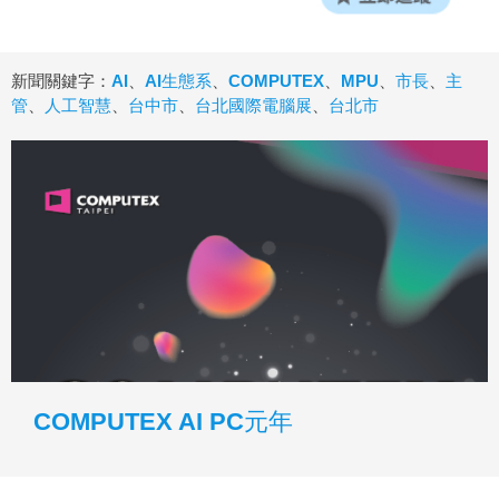
新聞關鍵字：
AI
、
AI生態系
、
COMPUTEX
、
MPU
、
市長
、
主
管
、
人工智慧
、
台中市
、
台北國際電腦展
、
台北市
COMPUTEX AI PC元年