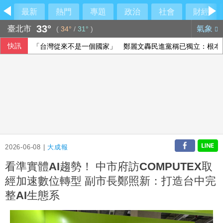
最新
熱門
專題
政治
社會
財經
33°
臺北市
氣象
(
34°
/
31°
)
快訊
「台灣從來不是一個國家」 鄭麗文轟民進黨稱已獨立：根本
被爆曾性招待裁判 韓國足協致歉強調現無不法情事
日本動畫融合大馬多元文化 激盪年輕世代創作想像
颱風昌鴻恐撲向日本 可能從東北登陸並穿越本州
2026-06-08 |
大成報
看準實體AI趨勢！ 中市府訪COMPUTEX取
經加速數位轉型 副市長鄭照新：打造台中完
整AI生態系