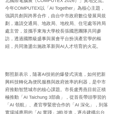
北國際電腦展（COMPUTEX 2026）」實地交流。
今年COMPUTEX以「AI Together」為核心主題，
強調共創與跨界合作，由台中市政府數位發展局規
劃，邀請交通局、地政局、地稅局、住宅處等跨局
處主管，並攜手東海大學校長張國恩團隊共同參
訪，透過國際級盛事與展會平台扮演產官學的樞
紐，共同激盪出施政革新與AI人才培育的火花。
鄭照新表示，隨著AI技術的爆發式演進，如何把新
興科技轉化為便民服務與政府效率的利器，是中市
府推動智慧城市的核心課題。市長盧秀燕目前正積
極推動「AI Taichung 3部曲」，從首長帶頭學習的
「AI 領航」、產官學緊密合作的「AI 深化」，到落
實場域應用的「AI 實踐」3軌並進，逐步建構出台