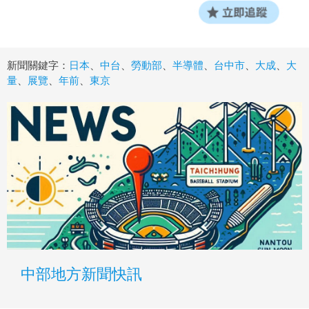
新聞關鍵字：
日本
、
中台
、
勞動部
、
半導體
、
台中市
、
大成
、
大
量
、
展覽
、
年前
、
東京
中部地方新聞快訊