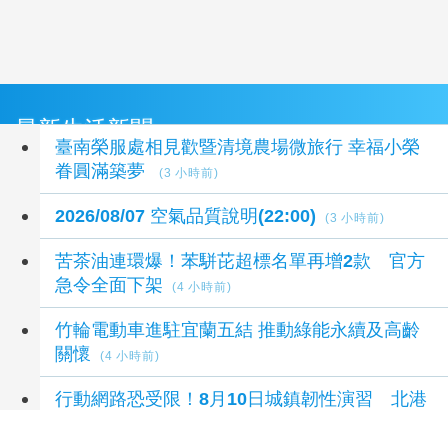
最新生活新聞
臺南榮服處相見歡暨清境農場微旅行 幸福小榮
眷圓滿築夢
(3 小時前)
2026/08/07 空氣品質說明(22:00)
(3 小時前)
苦茶油連環爆！苯駢芘超標名單再增2款 官方
急令全面下架
(4 小時前)
竹輪電動車進駐宜蘭五結 推動綠能永續及高齡
關懷
(4 小時前)
行動網路恐受限！8月10日城鎮韌性演習 北港
警籲民眾快準備
(4 小時前)