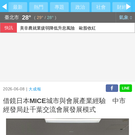
最新
熱門
專題
政治
社會
財經
28°
臺北市
氣象
(
29°
/
28°
)
快訊
美非農就業疲弱降低升息風險 歐股收紅
2026-06-08 |
大成報
借鏡日本MICE城市與會展產業經驗 中市
經發局赴千葉交流會展發展模式