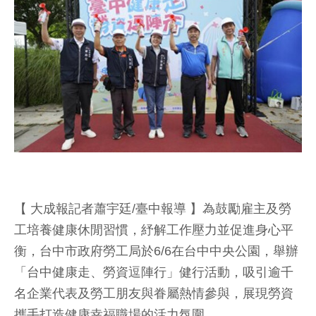
【 大成報記者蕭宇廷/臺中報導 】為鼓勵雇主及勞
工培養健康休閒習慣，紓解工作壓力並促進身心平
衡，台中市政府勞工局於6/6在台中中央公園，舉辦
「台中健康走、勞資逗陣行」健行活動，吸引逾千
名企業代表及勞工朋友與眷屬熱情參與，展現勞資
攜手打造健康幸福職場的活力氛圍。