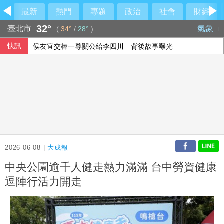
最新
熱門
專題
政治
社會
財經
32°
臺北市
氣象
(
34°
/
28°
)
快訊
侯友宜交棒一尊關公給李四川 背後故事曝光
Meta首推程式代理工具Muse Code 主打價格優勢
股匯兩樣情 新台幣早盤升快1角見32.23元
台股早盤跌逾500點 權值股漲跌互見
2026-06-08 |
大成報
中央公園逾千人健走熱力滿滿 台中勞資健康
逗陣行活力開走