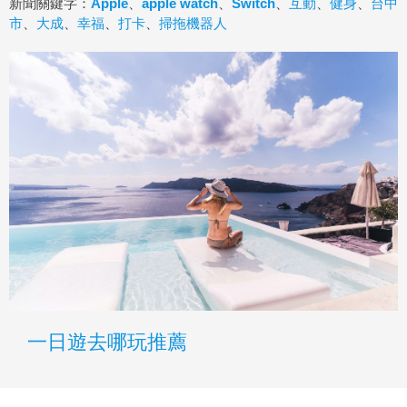
新聞關鍵字：
Apple
、
apple watch
、
Switch
、
互動
、
健身
、
台中
市
、
大成
、
幸福
、
打卡
、
掃拖機器人
一日遊去哪玩推薦