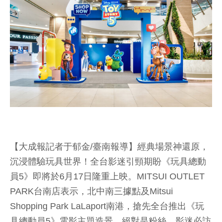
【大成報記者于郁金/臺南報導】經典場景神還原，
沉浸體驗玩具世界！全台影迷引頸期盼《玩具總動
員5》即將於6月17日隆重上映。MITSUI OUTLET
PARK台南店表示，北中南三據點及Mitsui
Shopping Park LaLaport南港，搶先全台推出《玩
具總動員5》電影主題造景，絕對是粉絲、影迷必訪