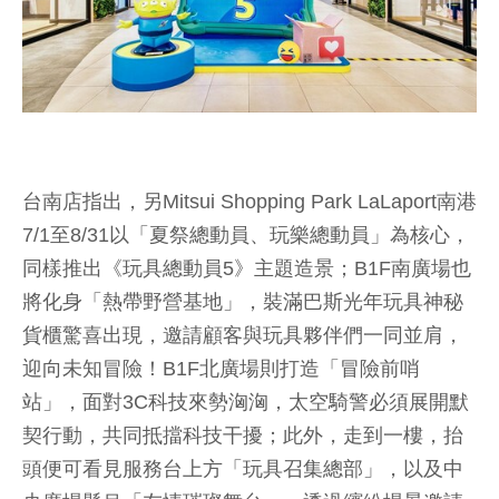
台南店指出，另Mitsui Shopping Park LaLaport南港
7/1至8/31以「夏祭總動員、玩樂總動員」為核心，
同樣推出《玩具總動員5》主題造景；B1F南廣場也
將化身「熱帶野營基地」，裝滿巴斯光年玩具神秘
貨櫃驚喜出現，邀請顧客與玩具夥伴們一同並肩，
迎向未知冒險！B1F北廣場則打造「冒險前哨
站」，面對3C科技來勢洶洶，太空騎警必須展開默
契行動，共同抵擋科技干擾；此外，走到一樓，抬
頭便可看見服務台上方「玩具召集總部」，以及中