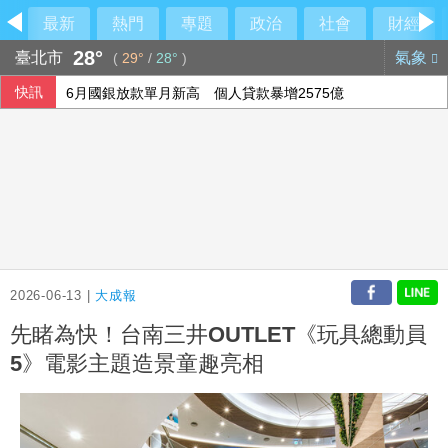
最新
熱門
專題
政治
社會
財經
28°
臺北市
氣象
(
29°
/
28°
)
快訊
6月國銀放款單月新高 個人貸款暴增2575億
行員勾結地政士收回扣 15家銀行60多人涉案
民俗月不怕阿飄作祟 6張神明卡護佑平安
美參院通過對俄制裁案 川普可課俄商品最高500%關稅
2026-06-13 |
大成報
先睹為快！台南三井OUTLET《玩具總動員
5》電影主題造景童趣亮相