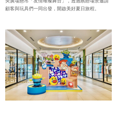
央廣場懸吊「友情璀璨舞台」，透過繽紛場景邀請
顧客與玩具們一同出發，開啟美好夏日旅程。