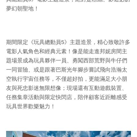
夢幻朝聖地！
期間限定《玩具總動員5》主題造景，精心致敬許多
電影人氣角色和經典元素！像是能走進邦妮房間主
題場景成為玩具夥伴一員、勇闖西部荒野與牛仔們
一同冒險、或是跟著巴斯光年腳步嘗試飛向浩瀚太
空執行宇宙任務等，不僅超好拍，更能滿足大小朋
友與死忠影迷無限想像；現場還有互動遊戲裝置、
任務集章活動與限定快閃店，陪伴顧客近距離感受
玩具世界歡樂魅力！