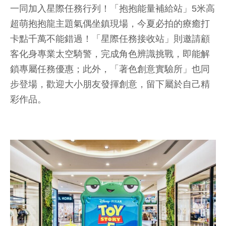
一同加入星際任務行列！「抱抱能量補給站」5米高
超萌抱抱龍主題氣偶坐鎮現場，今夏必拍的療癒打
卡點千萬不能錯過！「星際任務接收站」則邀請顧
客化身專業太空騎警，完成角色辨識挑戰，即能解
鎖專屬任務優惠；此外，「著色創意實驗所」也同
步登場，歡迎大小朋友發揮創意，留下屬於自己精
彩作品。