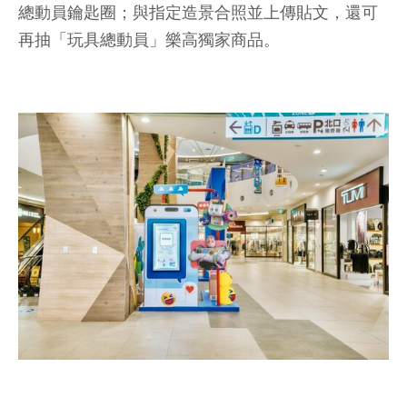
總動員鑰匙圈；與指定造景合照並上傳貼文，還可
再抽「玩具總動員」樂高獨家商品。