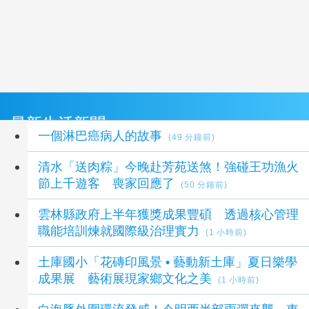
最新生活新聞
一個淋巴癌病人的故事
(49 分鐘前)
清水「送肉粽」今晚赴芳苑送煞！強碰王功漁火
節上千遊客 喪家回應了
(50 分鐘前)
雲林縣政府上半年獲獎成果豐碩 透過核心管理
職能培訓煉就國際級治理實力
(1 小時前)
土庫國小「花磚印風景 • 藝動新土庫」夏日樂學
成果展 藝術展現家鄉文化之美
(1 小時前)