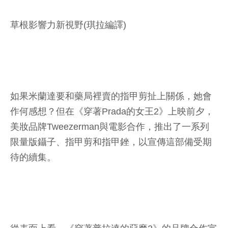
草根影響力新視野(琪拉編譯)
如果米蘭達要和藥局裡賣的指甲剪扯上關係，她會
作何感想？但在《穿著Prada的女王2》上映前夕，
美妝品牌Tweezerman與電影合作，推出了一系列
限量版鑷子、指甲剪和指甲銼，以宣傳這部備受期
待的續集。