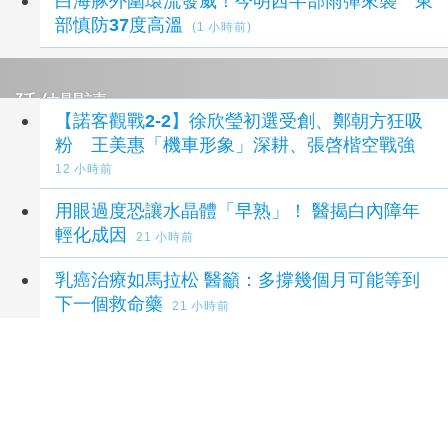
白海豚外圍環流發威！今明西半部雨彈來襲 東
部慎防37度高溫
(1 小時前)
延伸閱讀
【諾客觀戰2-2】徐欣瑩初選受創、鄭朝方狂吸
粉 王美惠「機車形象」深耕、張啓楷空戰強
12 小時前
用眼過度恐讓水晶體「早熟」！ 醫揭白內障年
輕化成因
21 小時前
乳癌治療如馬拉松 醫籲：多撐幾個月可能等到
下一個救命藥
21 小時前
08/09-08/15 星座週運「水星進入獅子座，表達
力、自信與創意提升」
22 小時前
南投縣地政士公會大會 許淑華期勉協力防堵詐
騙
22 小時前