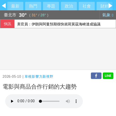
最新
熱門
專題
政治
社會
財經
30°
臺北市
氣象
(
31°
/
28°
)
快訊
美官員：伊朗與阿曼預期很快就荷莫茲海峽達成協議
2026-05-10 |
草根影響力新視野
電影與商品合作行銷的大趨勢