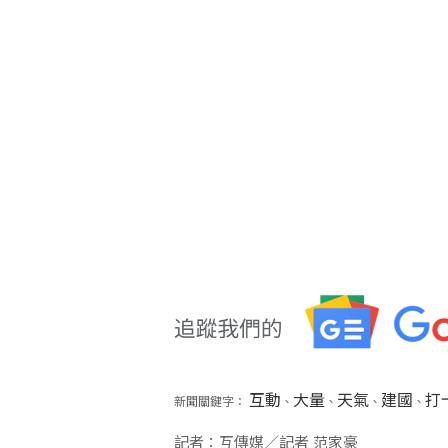
互動
大量
天氣
建國
打
新聞關鍵字：
、
、
、
、
記者：互傳媒／記者 范家豪