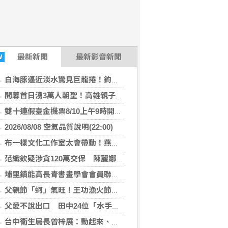
最新
新聞
最新影音新聞
W
白海豚逼近淡水驚見巨龍捲！鉤狀母雲現蹤30分鐘
開幕首日湧3萬人朝聖！高雄親子樂園區嗨翻
雙十連假臺金機票8/10上午9時開放訂位
2026/08/08 空氣品質說明(22:00)
布一樣文化工作室太會帶動！燕巢晚會笑聲不斷 玩到不想回家！
范織欽疑涉貪120萬交保 陳麗娜猛攻菊系：新潮流重返高雄引疑慮
埔里鎮能高長青書畫學會會員聯合展 匯聚各界期盼盛大登場
父親節「蚵」氣旺！王功漁火節湧破萬人
父愛不說出口 田中24位「水手爸爸」用行動守家
台中衛生局長曾梓展：動起來、養成規律運動迎接健康人生