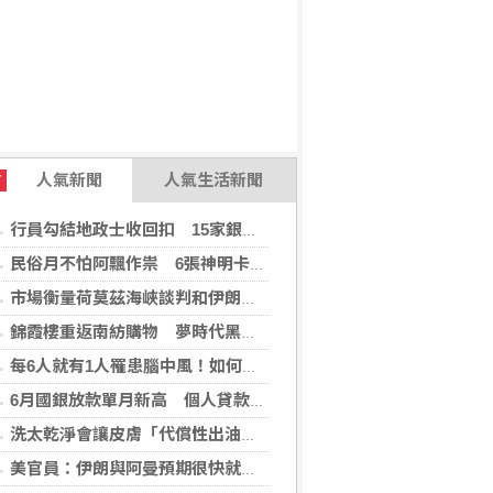
人氣新聞
人氣生活新聞
T
行員勾結地政士收回扣 15家銀行60多人涉案
民俗月不怕阿飄作祟 6張神明卡護佑平安
市場衡量荷莫茲海峽談判和伊朗局勢 油價走高
錦霞樓重返南紡購物 夢時代黑毛屋新開張
每6人就有1人罹患腦中風！如何預防中風？危險因子與治療新進展
6月國銀放款單月新高 個人貸款暴增2575億
洗太乾淨會讓皮膚「代償性出油」？2招擺脫外油內乾的穩膚對策
美官員：伊朗與阿曼預期很快就荷莫茲海峽達成協議