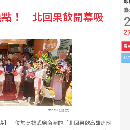
彰化
臺
熱點！ 北回果飲開幕吸
2
2
最
熱
報導】 位於高雄武廟商圈的「北回果飲高雄建國