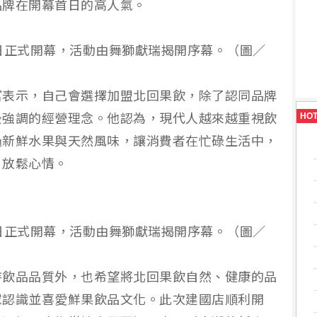
品牌在開幕首日的高人氣。
日正式開幕，活動由舞獅獻瑞揭開序幕。（圖／
富表示，自己會選擇加盟北回果飲，除了認同品牌
HO
後強調的經營理念。他認為，現代人越來越重視飲
過新鮮水果與天然風味，讓消費者在忙碌生活中，
、放鬆心情。
日正式開幕，活動由舞獅獻瑞揭開序幕。（圖／
持飲品品質外，也希望將北回果飲自然、健康的品
眾認識並喜愛鮮果飲品文化。此次建國店順利開