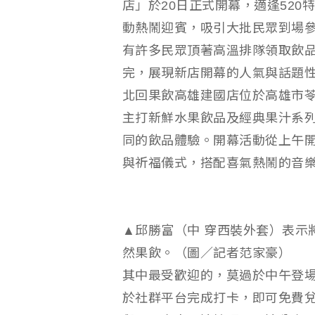
店」於20日正式開幕，適逢52
動熱鬧迎賓，吸引大批民眾到場
有許多民眾頂著高溫排隊領取飲品
完，展現新店開幕的人氣與話題
北回果飲高雄建國店位於高雄市苓
主打新鮮水果飲品及經典果汁系
同的飲品體驗。開幕活動從上午
與祈福儀式，搭配喜氣熱鬧的音
▲邱勝富（中 穿西裝外套）表示
然果飲。（圖／記者范家豪）
其中最受歡迎的，莫過於中午登
於社群平台完成打卡，即可免費