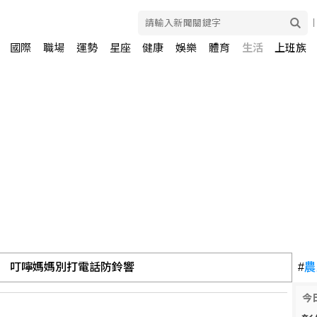
國際
職場
運勢
星座
健康
娛樂
體育
生活
上班族
 叮嚀媽媽別打電話防鈴響
#
農
今