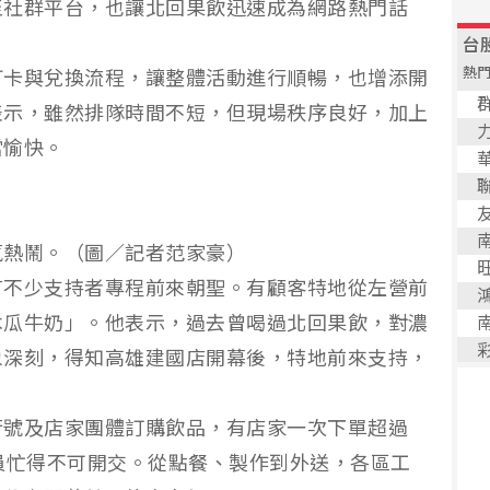
至社群平台，也讓北回果飲迅速成為網路熱門話
打卡與兌換流程，讓整體活動進行順暢，也增添開
表示，雖然排隊時間不短，但現場秩序良好，加上
當愉快。
氛熱鬧。（圖／記者范家豪）
有不少支持者專程前來朝聖。有顧客特地從左營前
木瓜牛奶」。他表示，過去曾喝過北回果飲，對濃
象深刻，得知高雄建國店開幕後，特地前來支持，
行號及店家團體訂購飲品，有店家一次下單超過
員忙得不可開交。從點餐、製作到外送，各區工