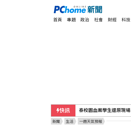
首頁
專題
政治
社會
財經
科技
快訊
泰校園血案學生還原現場
新聞
生活
一週天氣預報