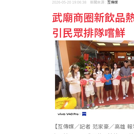
2026-05-20 19:06:38 新聞來源 :
互傳媒
武廟商圈新飲品
引民眾排隊嚐鮮
【互傳媒／記者 范家豪／高雄 