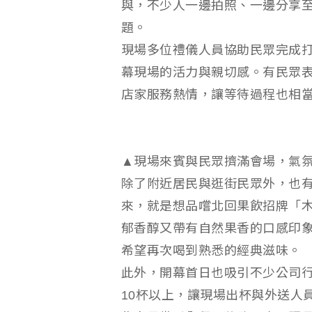
與，不少人一邊拍照、一邊分享
題。
現場多位禮儀人員協助民眾完成
幕現場的活力與親切感。有民眾
店家服務熱情，讓等待過程也相
▲現場來賓與民眾擠滿會場，氣
除了附近居民與逛街民眾外，也
來，就是想品嚐北回果飲招牌「
郁香醇又帶有自然果香的口感印
希望再次喝到熟悉的經典滋味。
此外，開幕首日也吸引不少公司
10杯以上，讓現場出杯與外送人