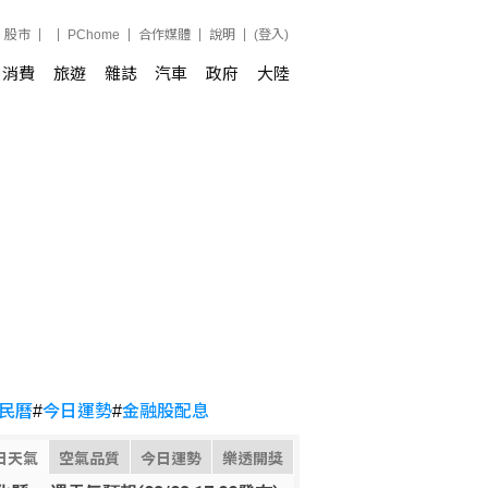
股市
PChome
合作媒體
說明
(登入)
消費
旅遊
雜誌
汽車
政府
大陸
民曆
#
今日運勢
#
金融股配息
日天氣
空氣品質
今日運勢
樂透開獎