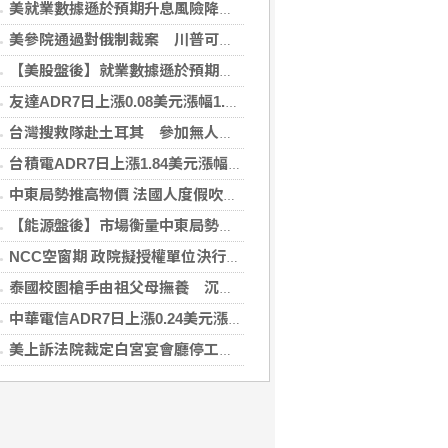
美就業數據遜於預期升息風險降低 美股收紅
美參院通過對俄制裁案 川普可課俄商品最高500%關稅
【美股盤後】就業數據遜於預期升息風險降 收紅
友達ADR7日上漲0.08美元漲幅1.06%折台股24.70元
台灣搜救隊赴土耳其 參加無人機整合激流救援訓練
台積電ADR7日上漲1.84美元漲幅0.44%折台股2712.45元
中東局勢推高物價 法國人度假吹起「平價風」
【能源盤後】市場衡量中東局勢 油價走高
NCC空窗期 政院擬授權單位決行藍牙器材等業務
泰國校園槍手由祖父母撫養 沉默少友案發前疑遭霸凌
中華電信ADR7日上漲0.24美元漲幅0.57%折台股137.29元
美上訴法院裁定白宮宴會廳停工 川普誓言上訴最高院