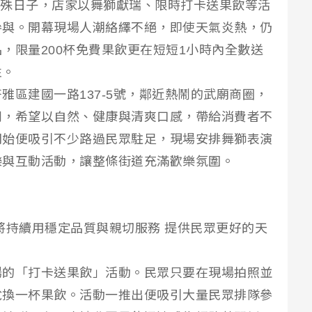
0特殊日子，店家以舞獅獻瑞、限時打卡送果飲等活
參與。開幕現場人潮絡繹不絕，即使天氣炎熱，仍
，限量200杯免費果飲更在短短1小時內全數送
性。
雅區建國一路137-5號，鄰近熱鬧的武廟商圈，
列，希望以自然、健康與清爽口感，帶給消費者不
開始便吸引不少路過民眾駐足，現場安排舞獅表演
樂與互動活動，讓整條街道充滿歡樂氛圍。
將持續用穩定品質與親切服務 提供民眾更好的天
場的「打卡送果飲」活動。民眾只要在現場拍照並
兌換一杯果飲。活動一推出便吸引大量民眾排隊參