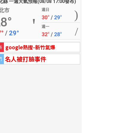
縣 一週天氣預報(08/08 17:00發布)
北市
週日
30°
/
29°
8°
週一
7°
/
29°
32°
/
28°
google熱搜-新竹氣爆
新
名人被打臉事件
門