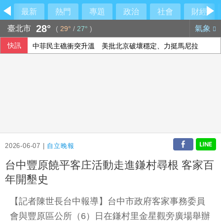
最新
熱門
專題
政治
社會
財經
28°
臺北市
氣象
(
29°
/
27°
)
快訊
中菲民主礁衝突升溫 美批北京破壞穩定、力挺馬尼拉
2026-06-07 |
自立晚報
台中豐原饒平客庄活動走進鎌村尋根 客家百
年開墾史
【記者陳世長台中報導】台中市政府客家事務委員
會與豐原區公所（6）日在鎌村里金星觀旁廣場舉辦