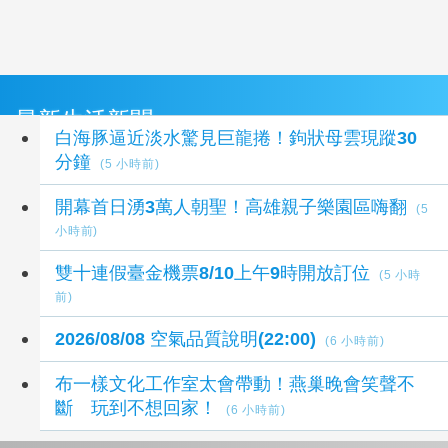
最新生活新聞
白海豚逼近淡水驚見巨龍捲！鉤狀母雲現蹤30
分鐘
(5 小時前)
開幕首日湧3萬人朝聖！高雄親子樂園區嗨翻
(5
小時前)
雙十連假臺金機票8/10上午9時開放訂位
(5 小時
前)
2026/08/08 空氣品質說明(22:00)
(6 小時前)
布一樣文化工作室太會帶動！燕巢晚會笑聲不
斷 玩到不想回家！
(6 小時前)