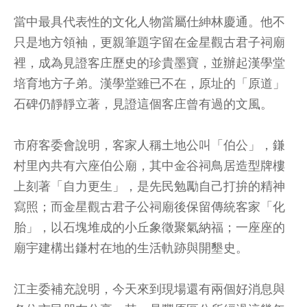
當中最具代表性的文化人物當屬仕紳林慶通。他不
只是地方領袖，更親筆題字留在金星觀古君子祠廟
裡，成為見證客庄歷史的珍貴墨寶，並辦起漢學堂
培育地方子弟。漢學堂雖已不在，原址的「原道」
石碑仍靜靜立著，見證這個客庄曾有過的文風。
市府客委會說明，客家人稱土地公叫「伯公」，鎌
村里內共有六座伯公廟，其中金谷祠鳥居造型牌樓
上刻著「自力更生」，是先民勉勵自己打拚的精神
寫照；而金星觀古君子公祠廟後保留傳統客家「化
胎」，以石塊堆成的小丘象徵聚氣納福；一座座的
廟宇建構出鎌村在地的生活軌跡與開墾史。
江主委補充說明，今天來到現場還有兩個好消息與