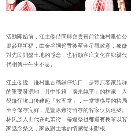
活動開始前，江主委偕同與會貴賓前往鎌村里伯公
廟參拜祈福，由金谷祠起香後至金星觀致意，象徵
對先民開墾土地的感念，也祈願客庄文化在鄉親代
代相傳中生生不息。
江主委說，鎌村里古稱鎌仔坑口，是豐原客家族群
的重要發源地，其中祖籍「廣東饒平」的林家，入
墾鎌仔坑口後建起「敦五堂」，一堂雙橫屋的格局
至今保存完好，是豐原難得留存的客家伙房建築。
林氏族人世代在此繁衍，每逢祭祖都還有長輩以客
家話念祭文，家族對土地的情感從未斷根。