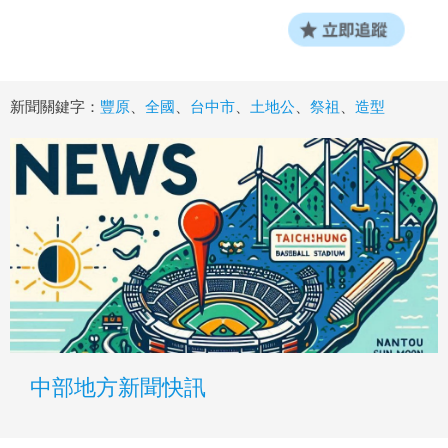
新聞關鍵字：
豐原
、
全國
、
台中市
、
土地公
、
祭祖
、
造型
中部地方新聞快訊