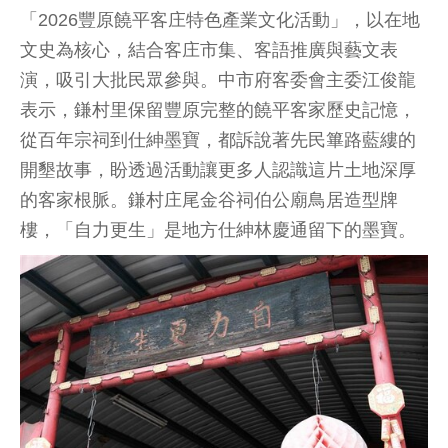
「2026豐原饒平客庄特色產業文化活動」，以在地
文史為核心，結合客庄市集、客語推廣與藝文表
演，吸引大批民眾參與。中市府客委會主委江俊龍
表示，鎌村里保留豐原完整的饒平客家歷史記憶，
從百年宗祠到仕紳墨寶，都訴說著先民篳路藍縷的
開墾故事，盼透過活動讓更多人認識這片土地深厚
的客家根脈。鎌村庄尾金谷祠伯公廟鳥居造型牌
樓，「自力更生」是地方仕紳林慶通留下的墨寶。