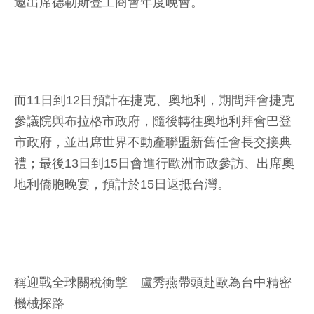
邀出席德勒斯登工商會年度晚會。
而11日到12日預計在捷克、奧地利，期間拜會捷克
參議院與布拉格市政府，隨後轉往奧地利拜會巴登
市政府，並出席世界不動產聯盟新舊任會長交接典
禮；最後13日到15日會進行歐洲市政參訪、出席奧
地利僑胞晚宴，預計於15日返抵台灣。
稱迎戰全球關稅衝擊 盧秀燕帶頭赴歐為台中精密
機械探路