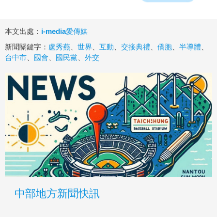
本文出處：
i-media愛傳媒
新聞關鍵字：
盧秀燕
、
世界
、
互動
、
交接典禮
、
僑胞
、
半導體
、
台中市
、
國會
、
國民黨
、
外交
中部地方新聞快訊