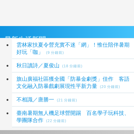
最新生活新聞
雲林家扶夏令營充實不迷「網」！惟仕陪伴暑期
好玩「咖」
(9 分鐘前)
秋日讀詩／夏俊山
(18 分鐘前)
旗山廣福社區獲全國「防暴金劇獎」佳作 客語
文化融入防暴戲劇展現性平新力量
(20 分鐘前)
不相識／唐勝一
(21 分鐘前)
臺南暑期無人機足球營開踢 百名學子玩科技、
學團隊合作
(22 分鐘前)