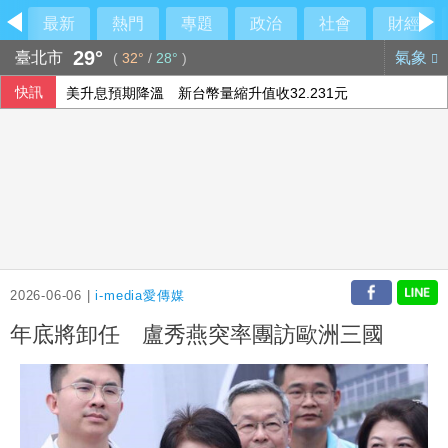
最新
熱門
專題
政治
社會
財經
29°
臺北市
氣象
(
32°
/
28°
)
快訊
美升息預期降溫 新台幣量縮升值收32.231元
調查揭新住民防詐風險 45%曾遇詐騙
【內幕】竹北市藍白分裂衝擊新竹縣長選戰 「聯合治理」成
陳鏞基首度回家鄉台東出賽 11日預售約5千張票
2026-06-06 |
i-media愛傳媒
年底將卸任 盧秀燕突率團訪歐洲三國