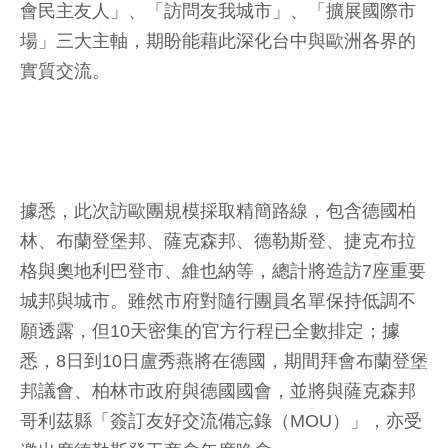
會民主友人」、「訪問友我城市」、「擴展國際市
場」三大主軸，期盼能藉此深化台中與歐洲各界的
實質交流。
據悉，此次訪歐團規模採取精簡路線，包含德國柏
林、布蘭登堡邦、薩克森邦、德勒斯登、捷克布拉
格與奧地利巴登市、維也納等，總計將造訪7座重要
城邦與城市。雖然市府對隨行團員名單保持低調不
願透露，但10天密集的官方行程已全數排定；據
悉，8日到10日盧秀燕將在德國，期間拜會布蘭登堡
邦議會、柏林市政府與德國國會，並將與薩克森邦
哥利茲縣「簽訂友好交流備忘錄（MOU）」，亦受