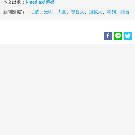
本文出處：
i-media愛傳媒
新聞關鍵字：
毛孩
、
光明
、
大量
、
導盲犬
、
搜救犬
、
狗狗
、
語言