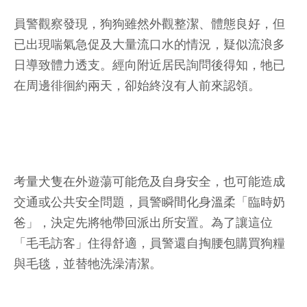
員警觀察發現，狗狗雖然外觀整潔、體態良好，但
已出現喘氣急促及大量流口水的情況，疑似流浪多
日導致體力透支。經向附近居民詢問後得知，牠已
在周邊徘徊約兩天，卻始終沒有人前來認領。
考量犬隻在外遊蕩可能危及自身安全，也可能造成
交通或公共安全問題，員警瞬間化身溫柔「臨時奶
爸」，決定先將牠帶回派出所安置。為了讓這位
「毛毛訪客」住得舒適，員警還自掏腰包購買狗糧
與毛毯，並替牠洗澡清潔。