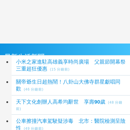
最新生活新聞
小米之家進駐高雄義享時尚廣場 父親節開幕祭
三重超狂優惠
(15 分鐘前)
關帝爺生日超熱鬧！八卦山大佛寺群星獻唱同
歡
(46 分鐘前)
天下文化創辦人高希均辭世 享壽90歲
(48 分鐘
前)
公車擦撞汽車駕駛疑涉毒 北市：醫院檢測呈陰
性
(49 分鐘前)