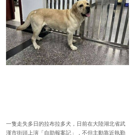
一隻走失多日的拉布拉多犬，日前在大陸湖北省武
漢市街頭上演「自助報案記」，不但主動靠近執勤