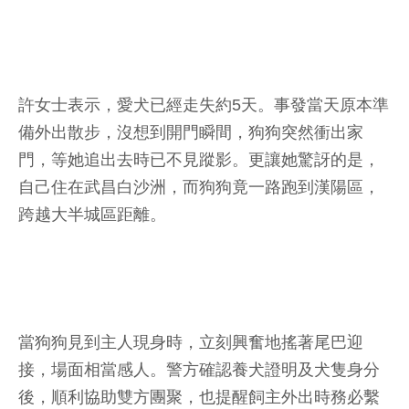
許女士表示，愛犬已經走失約5天。事發當天原本準
備外出散步，沒想到開門瞬間，狗狗突然衝出家
門，等她追出去時已不見蹤影。更讓她驚訝的是，
自己住在武昌白沙洲，而狗狗竟一路跑到漢陽區，
跨越大半城區距離。
當狗狗見到主人現身時，立刻興奮地搖著尾巴迎
接，場面相當感人。警方確認養犬證明及犬隻身分
後，順利協助雙方團聚，也提醒飼主外出時務必繫