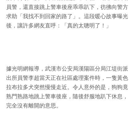
員警，還直接跳上警車後座乖乖趴下，彷彿向警方
求助「我找不到回家的路了」。這段暖心故事曝光
後，讓許多網友直呼：「真的太聰明了！」
據光明網報導，武漢市公安局漢陽區分局江堤街派
出所員警李超當天正在社區處理案件時，一隻黃色
拉布拉多犬突然慢慢走近。令人意外的是，狗狗竟
熟門熟路地跳上警車後座，隨後舒服地趴下休息，
完全沒有離開的意思。