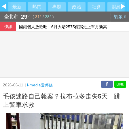
最新
熱門
專題
政治
社會
財經
29°
臺北市
氣象
(
31°
/
28°
)
快訊
國銀個人放款旺 6月大增2575億寫史上單月新高
設局詐騙慈濟10.6億 前彰化律師公會理事長陳昱瑄續押禁見
威力彩第115063期 頭獎槓龜
軟銀首季淨利優於預期 投資英特爾獲豐厚回報
2026-06-11 |
i-media愛傳媒
毛孩迷路自己報案？拉布拉多走失5天 跳
上警車求救